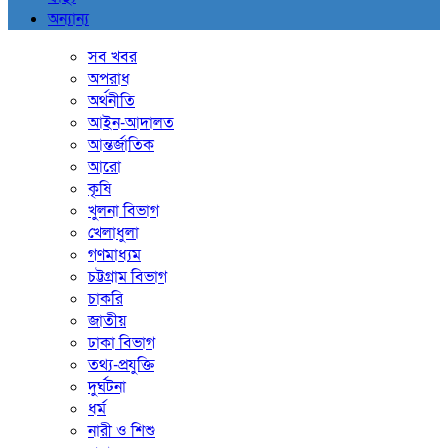
অন্যান্য
সব খবর
অপরাধ
অর্থনীতি
আইন-আদালত
আন্তর্জাতিক
আরো
কৃষি
খুলনা বিভাগ
খেলাধুলা
গণমাধ্যম
চট্টগ্রাম বিভাগ
চাকরি
জাতীয়
ঢাকা বিভাগ
তথ্য-প্রযুক্তি
দুর্ঘটনা
ধর্ম
নারী ও শিশু