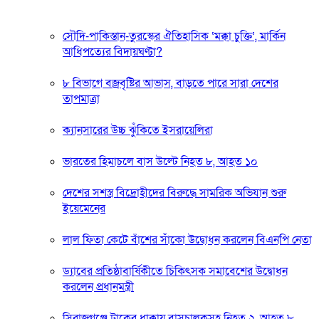
সৌদি-পাকিস্তান-তুরস্কের ঐতিহাসিক ‘মক্কা চুক্তি’, মার্কিন
আধিপত্যের বিদায়ঘণ্টা?
৮ বিভাগে বজ্রবৃষ্টির আভাস, বাড়তে পারে সারা দেশের
তাপমাত্রা
ক্যানসারের উচ্চ ঝুঁকিতে ইসরায়েলিরা
ভারতের হিমাচলে বাস উল্টে নিহত ৮, আহত ১০
দেশের সশস্ত্র বিদ্রোহীদের বিরুদ্ধে সামরিক অভিযান শুরু
ইয়েমেনের
লাল ফিতা কেটে বাঁশের সাঁকো উদ্বোধন করলেন বিএনপি নেতা
ড্যাবের প্রতিষ্ঠাবার্ষিকীতে চিকিৎসক সমাবেশের উদ্বোধন
করলেন প্রধানমন্ত্রী
সিরাজগঞ্জে ট্রাকের ধাক্কায় বাসচালকসহ নিহত ২, আহত ৮