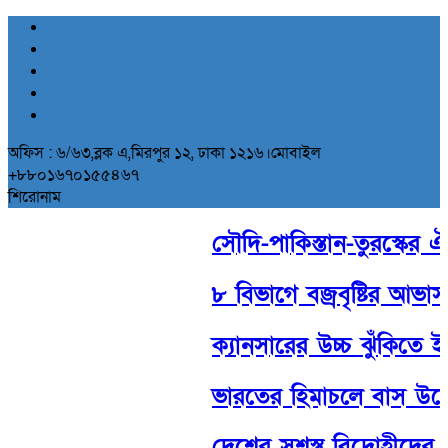
অফিস : ৬/৬৩,ব্লক এ,মিরপুর ১২, ঢাকা ১২১৬।মোবাইল
+৮৮০১৬৭০১৫৫৪৬৭
শিরোনাম
সৌদি-পাকিস্তান-তুরস্কের ঐতি
৮ বিভাগে বজ্রবৃষ্টির আভাস
ক্যানসারের উচ্চ ঝুঁকিতে ইস
ভারতের হিমাচলে বাস উল্
দেশের সশস্ত্র বিদ্রোহীদের 