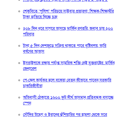
শেকৃবিতে ‘পুলিশ’ পরিচয়ে সাইবার প্রতারণা: শিক্ষক-শিক্ষার্থীর
টাকা হাতিয়ে নিচ্ছে চক্র
২০৮ দিন ধরে সাগরে ভাসছে মার্কিন রণতরি, জবাব চায় ২০০
পরিবার
টানা ৫ দিন দেশজুড়ে সক্রিয় থাকতে পারে বৃষ্টিবলয়, ভারি
বর্ষণের আভাস
ইসরাইলকে রক্ষায় পর্যাপ্ত সামরিক শক্তি নেই যুক্তরাষ্ট্রের: মার্কিন
জেনারেল
পে-স্কেল কার্যকর হলে বকেয়া বেতন কীভাবে পাবেন সরকারি
চাকরিজীবীরা
অভিবাসী ঠেকাতে ১৬০০ ফুট দীর্ঘ ভাসমান প্রতিবন্ধক বসাচ্ছে
স্পেন
সৌদির উদ্বেগ ও ইরানের হুঁশিয়ারির পর হামলা থেকে সরে