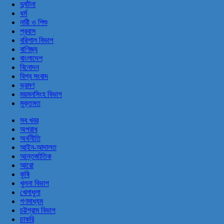
দুর্ঘটনা
ধর্ম
নারী ও শিশু
প্রবাস
বরিশাল বিভাগ
বাণিজ্য
বাংলাদেশ
বিনোদন
বিশ্ব সংবাদ
ভ্রমণ
ময়মনসিংহ বিভাগ
মুক্তমত
সব খবর
অপরাধ
অর্থনীতি
আইন-আদালত
আন্তর্জাতিক
আরো
কৃষি
খুলনা বিভাগ
খেলাধুলা
গণমাধ্যম
চট্টগ্রাম বিভাগ
চাকরি