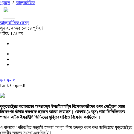
প্রচ্ছদ
/
আন্তর্জাতিক
আন্তর্জাতিক ডেস্ক
জুন ২, ২০২৫ ১০:১৪ পূর্বাহ্ণ
পঠিত: 173 বার
ফ+
ফ-
ফ
Link Copied!
যুক্তরাষ্ট্রের কলোরাডো অঙ্গরাজ্যে ইসরাইলপন্থি বিক্ষোভকারীদের ওপর পেট্রোল বোমা
নিক্ষেপের ঘটনায় কমপক্ষে ছয়জন আহত হয়েছেন। রোববার (১ জুন) তারা ফিলিস্তিনের
গাজায় আটক ইসরাইলি জিম্মিদের মুক্তির দাবিতে বিক্ষোভ করছিলেন।
এ ঘটনাকে ‘পরিকল্পিত সন্ত্রাসী হামলা’ আখ্যা দিয়ে তদন্ত শুরুর কথা জানিয়েছে যুক্তরাষ্ট্রের
কেন্দ্রীয় তদন্ত সংস্থা-এফবিআই।