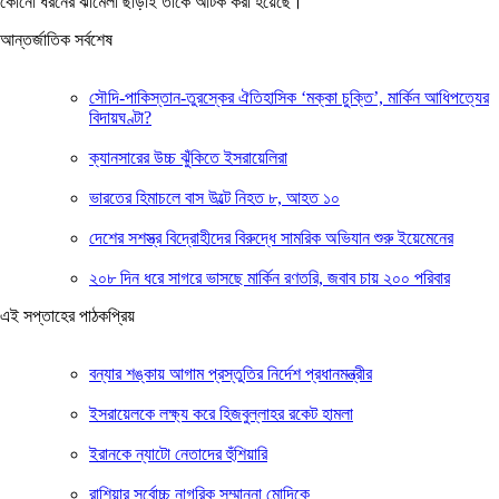
কোনো ধরনের ঝামেলা ছাড়াই তাকে আটক করা হয়েছে।
আন্তর্জাতিক সর্বশেষ
সৌদি-পাকিস্তান-তুরস্কের ঐতিহাসিক ‘মক্কা চুক্তি’, মার্কিন আধিপত্যের
বিদায়ঘণ্টা?
ক্যানসারের উচ্চ ঝুঁকিতে ইসরায়েলিরা
ভারতের হিমাচলে বাস উল্টে নিহত ৮, আহত ১০
দেশের সশস্ত্র বিদ্রোহীদের বিরুদ্ধে সামরিক অভিযান শুরু ইয়েমেনের
২০৮ দিন ধরে সাগরে ভাসছে মার্কিন রণতরি, জবাব চায় ২০০ পরিবার
এই সপ্তাহের পাঠকপ্রিয়
বন্যার শঙ্কায় আগাম প্রস্তুতির নির্দেশ প্রধানমন্ত্রীর
ইসরায়েলকে লক্ষ্য করে হিজবুল্লাহর রকেট হামলা
ইরানকে ন্যাটো নেতাদের হুঁশিয়ারি
রাশিয়ার সর্বোচ্চ নাগরিক সম্মাননা মোদিকে