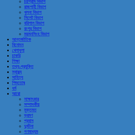
চট্টগ্রাম বিভাগ
রাজশাহী বিভাগ
খুলনা বিভাগ
সিলেট বিভাগ
বরিশাল বিভাগ
রংপুর বিভাগ
ময়মনসিংহ বিভাগ
আন্তর্জাতিক
বিনোদন
খেলাধুলা
চাকরি
শিক্ষা
তথ্য-প্রযুক্তি
স্বাস্থ্য
সাহিত্য
শিশুতোষ
ধর্ম
আরো
সাক্ষাৎকার
সম্পাদকীয়
মুক্তমত
ভ্রমণ
প্রবাস
দুর্ঘটনা
গণমাধ্যম