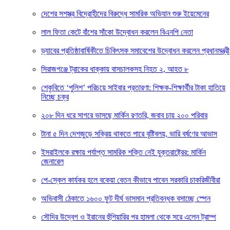
দেশের সশস্ত্র বিদ্রোহীদের বিরুদ্ধে সামরিক অভিযান শুরু ইয়েমেনের
লাল ফিতা কেটে বাঁশের সাঁকো উদ্বোধন করলেন বিএনপি নেতা
ড্যাবের প্রতিষ্ঠাবার্ষিকীতে চিকিৎসক সমাবেশের উদ্বোধন করলেন প্রধানমন্ত্রী
সিরাজগঞ্জে ট্রাকের ধাক্কায় বাসচালকসহ নিহত ২, আহত ৮
শেকৃবিতে ‘পুলিশ’ পরিচয়ে সাইবার প্রতারণা: শিক্ষক-শিক্ষার্থীর টাকা হাতিয়ে
নিচ্ছে চক্র
২০৮ দিন ধরে সাগরে ভাসছে মার্কিন রণতরি, জবাব চায় ২০০ পরিবার
টানা ৫ দিন দেশজুড়ে সক্রিয় থাকতে পারে বৃষ্টিবলয়, ভারি বর্ষণের আভাস
ইসরাইলকে রক্ষায় পর্যাপ্ত সামরিক শক্তি নেই যুক্তরাষ্ট্রের: মার্কিন
জেনারেল
পে-স্কেল কার্যকর হলে বকেয়া বেতন কীভাবে পাবেন সরকারি চাকরিজীবীরা
অভিবাসী ঠেকাতে ১৬০০ ফুট দীর্ঘ ভাসমান প্রতিবন্ধক বসাচ্ছে স্পেন
সৌদির উদ্বেগ ও ইরানের হুঁশিয়ারির পর হামলা থেকে সরে এলেন ট্রাম্প