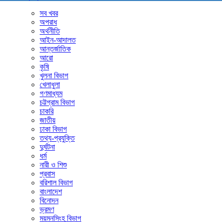
সব খবর
অপরাধ
অর্থনীতি
আইন-আদালত
আন্তর্জাতিক
আরো
কৃষি
খুলনা বিভাগ
খেলাধুলা
গণমাধ্যম
চট্টগ্রাম বিভাগ
চাকরি
জাতীয়
ঢাকা বিভাগ
তথ্য-প্রযুক্তি
দুর্ঘটনা
ধর্ম
নারী ও শিশু
প্রবাস
বরিশাল বিভাগ
বাংলাদেশ
বিনোদন
ভ্রমণ
ময়মনসিংহ বিভাগ