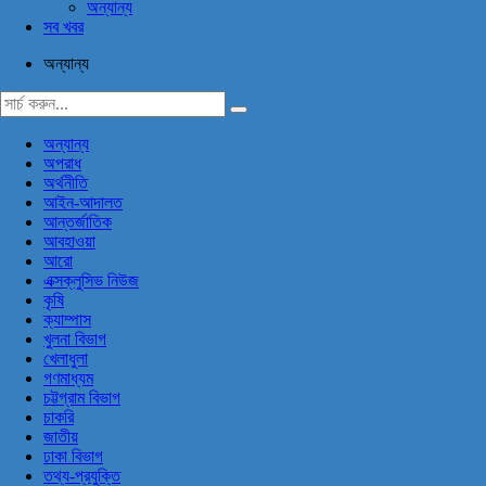
অন্যান্য
সব খবর
অন্যান্য
অন্যান্য
অপরাধ
অর্থনীতি
আইন-আদালত
আন্তর্জাতিক
আবহাওয়া
আরো
এক্সক্লুসিভ নিউজ
কৃষি
ক্যাম্পাস
খুলনা বিভাগ
খেলাধুলা
গণমাধ্যম
চট্টগ্রাম বিভাগ
চাকরি
জাতীয়
ঢাকা বিভাগ
তথ্য-প্রযুক্তি