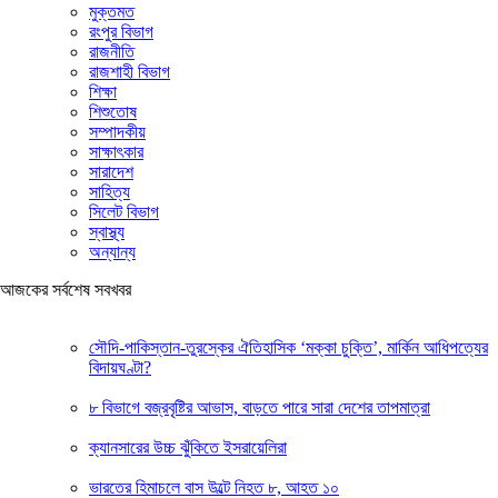
মুক্তমত
রংপুর বিভাগ
রাজনীতি
রাজশাহী বিভাগ
শিক্ষা
শিশুতোষ
সম্পাদকীয়
সাক্ষাৎকার
সারাদেশ
সাহিত্য
সিলেট বিভাগ
স্বাস্থ্য
অন্যান্য
আজকের সর্বশেষ সবখবর
সৌদি-পাকিস্তান-তুরস্কের ঐতিহাসিক ‘মক্কা চুক্তি’, মার্কিন আধিপত্যের
বিদায়ঘণ্টা?
৮ বিভাগে বজ্রবৃষ্টির আভাস, বাড়তে পারে সারা দেশের তাপমাত্রা
ক্যানসারের উচ্চ ঝুঁকিতে ইসরায়েলিরা
ভারতের হিমাচলে বাস উল্টে নিহত ৮, আহত ১০