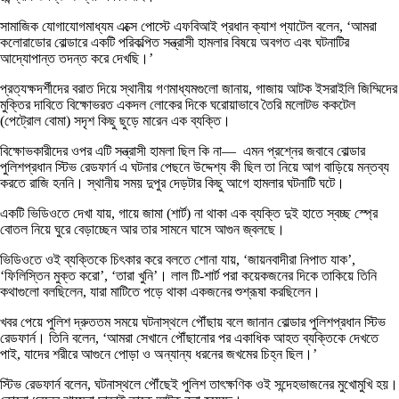
সামাজিক যোগাযোগমাধ্যম এক্সে পোস্টে এফবিআই প্রধান ক্যাশ প্যাটেল বলেন, ‘আমরা
কলোরাডোর বোল্ডারে একটি পরিকল্পিত সন্ত্রাসী হামলার বিষয়ে অবগত এবং ঘটনাটির
আদ্যোপান্ত তদন্ত করে দেখছি।’
প্রত্যক্ষদর্শীদের বরাত দিয়ে স্থানীয় গণমাধ্যমগুলো জানায়, গাজায় আটক ইসরাইলি জিম্মিদের
মুক্তির দাবিতে বিক্ষোভরত একদল লোকের দিকে ঘরোয়াভাবে তৈরি মলোটভ ককটেল
(পেট্রোল বোমা) সদৃশ কিছু ছুড়ে মারেন এক ব্যক্তি।
বিক্ষোভকারীদের ওপর এটি সন্ত্রাসী হামলা ছিল কি না— এমন প্রশ্নের জবাবে বোল্ডার
পুলিশপ্রধান স্টিভ রেডফার্ন এ ঘটনার পেছনে উদ্দেশ্য কী ছিল তা নিয়ে আগ বাড়িয়ে মন্তব্য
করতে রাজি হননি। স্থানীয় সময় দুপুর দেড়টার কিছু আগে হামলার ঘটনাটি ঘটে।
একটি ভিডিওতে দেখা যায়, গায়ে জামা (শার্ট) না থাকা এক ব্যক্তি দুই হাতে স্বচ্ছ স্প্রে
বোতল নিয়ে ঘুরে বেড়াচ্ছেন আর তার সামনে ঘাসে আগুন জ্বলছে।
ভিডিওতে ওই ব্যক্তিকে চিৎকার করে বলতে শোনা যায়, ‘জায়নবাদীরা নিপাত যাক’,
‘ফিলিস্তিন মুক্ত করো’, ‘তারা খুনি’। লাল টি-শার্ট পরা কয়েকজনের দিকে তাকিয়ে তিনি
কথাগুলো বলছিলেন, যারা মাটিতে পড়ে থাকা একজনের শুশ্রূষা করছিলেন।
খবর পেয়ে পুলিশ দ্রুততম সময়ে ঘটনাস্থলে পৌঁছায় বলে জানান বোল্ডার পুলিশপ্রধান স্টিভ
রেডফার্ন। তিনি বলেন, ‘আমরা সেখানে পৌঁছানোর পর একাধিক আহত ব্যক্তিকে দেখতে
পাই, যাদের শরীরে আগুনে পোড়া ও অন্যান্য ধরনের জখমের চিহ্ন ছিল।’
স্টিভ রেডফার্ন বলেন, ঘটনাস্থলে পৌঁছেই পুলিশ তাৎক্ষণিক ওই সন্দেহভাজনের মুখোমুখি হয়।