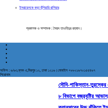
ইসরায়েলকে কড়া হুঁশিয়ারি রাশিয়ার
প্রকাশক ও সম্পাদক : সৈয়দ তাওহিদুর রহমান।
অফিস : ৬/৬৩,ব্লক এ,মিরপুর ১২, ঢাকা ১২১৬।মোবাইল +৮৮০১৬৭০১৫৫৪৬৭
শিরোনাম
সৌদি-পাকিস্তান-তুরস্কের ঐত
৮ বিভাগে বজ্রবৃষ্টির আভাস,
ক্যানসারের উচ্চ ঝুঁকিতে ইসর