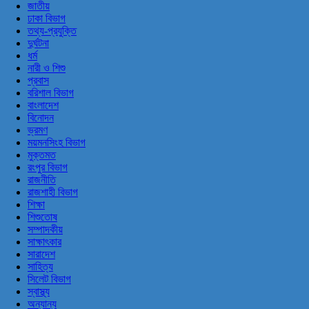
জাতীয়
ঢাকা বিভাগ
তথ্য-প্রযুক্তি
দুর্ঘটনা
ধর্ম
নারী ও শিশু
প্রবাস
বরিশাল বিভাগ
বাংলাদেশ
বিনোদন
ভ্রমণ
ময়মনসিংহ বিভাগ
মুক্তমত
রংপুর বিভাগ
রাজনীতি
রাজশাহী বিভাগ
শিক্ষা
শিশুতোষ
সম্পাদকীয়
সাক্ষাৎকার
সারাদেশ
সাহিত্য
সিলেট বিভাগ
স্বাস্থ্য
অন্যান্য