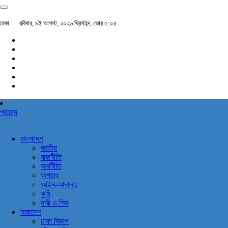
ঢাকা
রবিবার, ৯ই আগস্ট, ২০২৬ খ্রিস্টাব্দ, ভোর ৫:০৫
প্রচ্ছদ
বাংলাদেশ
জাতীয়
রাজনীতি
অর্থনীতি
অপরাধ
আইন-আদালত
কৃষি
নারী ও শিশু
সারাদেশ
ঢাকা বিভাগ