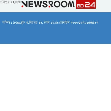
াওহিদুর রহমান।
অফিস : ৬/৬৩,ব্লক এ,মিরপুর ১২, ঢাকা ১২১৬।মোবাইল +৮৮০১৬৭০১৫৫৪৬৭