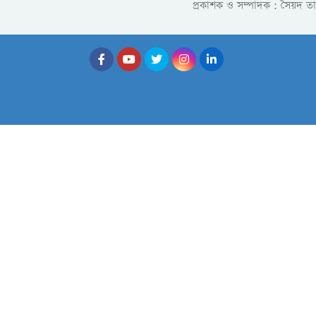
প্রকাশক ও সম্পাদক : সৈয়দ ত