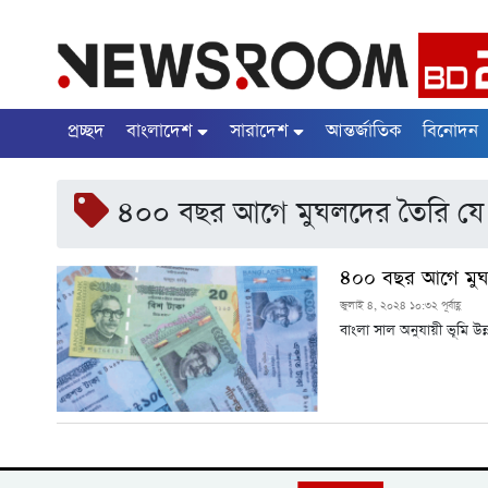
প্রচ্ছদ
বাংলাদেশ
সারাদেশ
আন্তর্জাতিক
বিনোদন
৪০০ বছর আগে মুঘলদের তৈরি যে
৪০০ বছর আগে মুঘল
জুলাই ৪, ২০২৪ ১০:৩২ পূর্বাহ্ণ
বাংলা সাল অনুযায়ী ভূমি উ