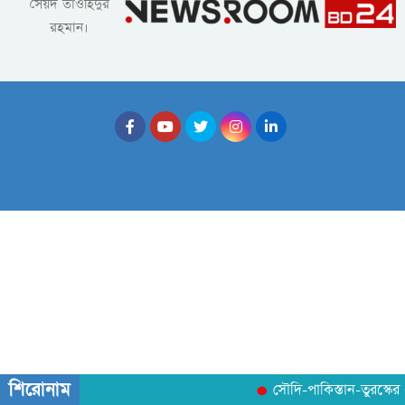
সৈয়দ তাওহিদুর
রহমান।
শিরোনাম
সৌদি-পাকিস্তান-তুরস্কের 