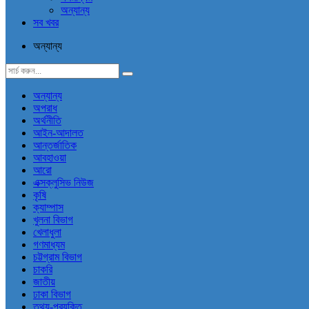
অন্যান্য
সব খবর
অন্যান্য
অন্যান্য
অপরাধ
অর্থনীতি
আইন-আদালত
আন্তর্জাতিক
আবহাওয়া
আরো
এক্সক্লুসিভ নিউজ
কৃষি
ক্যাম্পাস
খুলনা বিভাগ
খেলাধুলা
গণমাধ্যম
চট্টগ্রাম বিভাগ
চাকরি
জাতীয়
ঢাকা বিভাগ
তথ্য-প্রযুক্তি