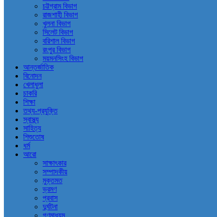
চট্টগ্রাম বিভাগ
রাজশাহী বিভাগ
খুলনা বিভাগ
সিলেট বিভাগ
বরিশাল বিভাগ
রংপুর বিভাগ
ময়মনসিংহ বিভাগ
আন্তর্জাতিক
বিনোদন
খেলাধুলা
চাকরি
শিক্ষা
তথ্য-প্রযুক্তি
স্বাস্থ্য
সাহিত্য
শিশুতোষ
ধর্ম
আরো
সাক্ষাৎকার
সম্পাদকীয়
মুক্তমত
ভ্রমণ
প্রবাস
দুর্ঘটনা
গণমাধ্যম