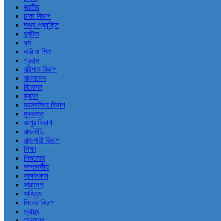
জাতীয়
ঢাকা বিভাগ
তথ্য-প্রযুক্তি
দুর্ঘটনা
ধর্ম
নারী ও শিশু
প্রবাস
বরিশাল বিভাগ
বাংলাদেশ
বিনোদন
ভ্রমণ
ময়মনসিংহ বিভাগ
মুক্তমত
রংপুর বিভাগ
রাজনীতি
রাজশাহী বিভাগ
শিক্ষা
শিশুতোষ
সম্পাদকীয়
সাক্ষাৎকার
সারাদেশ
সাহিত্য
সিলেট বিভাগ
স্বাস্থ্য
অন্যান্য