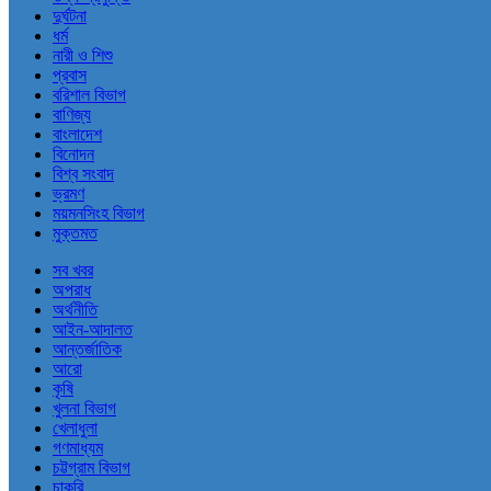
দুর্ঘটনা
ধর্ম
নারী ও শিশু
প্রবাস
বরিশাল বিভাগ
বাণিজ্য
বাংলাদেশ
বিনোদন
বিশ্ব সংবাদ
ভ্রমণ
ময়মনসিংহ বিভাগ
মুক্তমত
সব খবর
অপরাধ
অর্থনীতি
আইন-আদালত
আন্তর্জাতিক
আরো
কৃষি
খুলনা বিভাগ
খেলাধুলা
গণমাধ্যম
চট্টগ্রাম বিভাগ
চাকরি