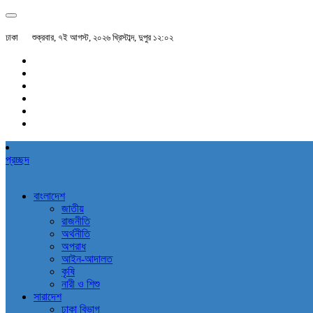
ঢাকা
শুক্রবার, ৭ই আগস্ট, ২০২৬ খ্রিস্টাব্দ, দুপুর ১২:০২
প্রচ্ছদ
বাংলাদেশ
জাতীয়
রাজনীতি
অর্থনীতি
অপরাধ
আইন-আদালত
কৃষি
নারী ও শিশু
সারাদেশ
ঢাকা বিভাগ