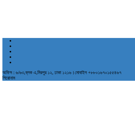
অফিস : ৬/৬৩,ব্লক এ,মিরপুর ১২, ঢাকা ১২১৬।মোবাইল +৮৮০১৬৭০১৫৫৪৬৭
শিরোনাম