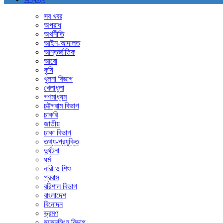
সব খবর
অপরাধ
অর্থনীতি
আইন-আদালত
আন্তর্জাতিক
আরো
কৃষি
খুলনা বিভাগ
খেলাধুলা
গণমাধ্যম
চট্টগ্রাম বিভাগ
চাকরি
জাতীয়
ঢাকা বিভাগ
তথ্য-প্রযুক্তি
দুর্ঘটনা
ধর্ম
নারী ও শিশু
প্রবাস
বরিশাল বিভাগ
বাংলাদেশ
বিনোদন
ভ্রমণ
ময়মনসিংহ বিভাগ