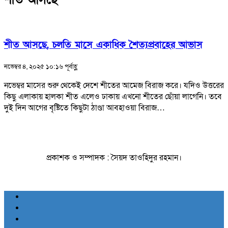
শীত আসছে, চলতি মাসে একাধিক শৈত্যপ্রবাহের আভাস
নভেম্বর ৪, ২০২৫ ১০:১৬ পূর্বাহ্ণ
নভেম্বর মাসের শুরু থেকেই দেশে শীতের আমেজ বিরাজ করে। যদিও উত্তরের
কিছু এলাকায় হালকা শীত এলেও ঢাকায় এখনো শীতের ছোঁয়া লাগেনি। তবে
দুই দিন আগের বৃষ্টিতে কিছুটা ঠাণ্ডা আবহাওয়া বিরাজ…
প্রকাশক ও সম্পাদক : সৈয়দ তাওহিদুর রহমান।