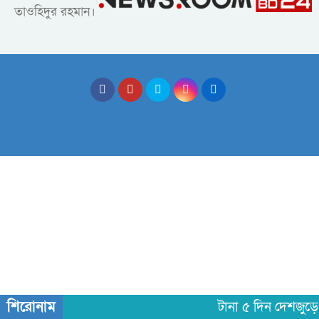
তাওহিদুর রহমান।
শিরোনাম
টানা ৫ দিন দেশজুড়ে 