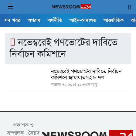
সব খবর
অপরাধ
অর্থনীতি
আইন-আদালত
আন্তর্জাতিক
আ
নভেম্বরেই গণভোটের দাবিতে
নির্বাচন কমিশনে
নভেম্বরেই গণভোটের দাবিতে নির্বাচন
কমিশনে জামায়াতসহ ৮ দল
অক্টোবর ৩০, ২০২৫ ১২:৩৬ অপরাহ্ণ
প্রকাশক ও
সম্পাদক : সৈয়দ