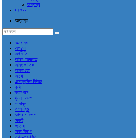
অন্যান্য
সব খবর
অন্যান্য
অন্যান্য
অপরাধ
অর্থনীতি
আইন-আদালত
আন্তর্জাতিক
আবহাওয়া
আরো
এক্সক্লুসিভ নিউজ
কৃষি
ক্যাম্পাস
খুলনা বিভাগ
খেলাধুলা
গণমাধ্যম
চট্টগ্রাম বিভাগ
চাকরি
জাতীয়
ঢাকা বিভাগ
তথ্য-প্রযুক্তি