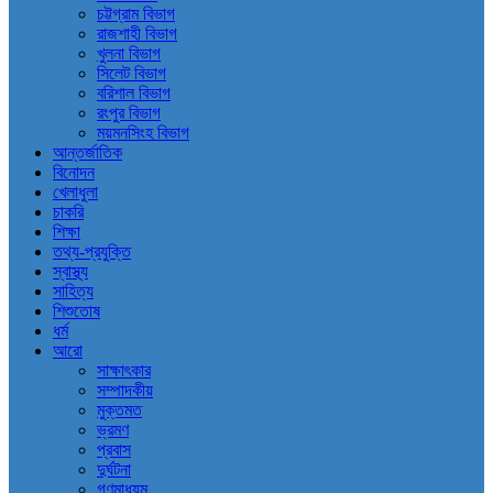
চট্টগ্রাম বিভাগ
রাজশাহী বিভাগ
খুলনা বিভাগ
সিলেট বিভাগ
বরিশাল বিভাগ
রংপুর বিভাগ
ময়মনসিংহ বিভাগ
আন্তর্জাতিক
বিনোদন
খেলাধুলা
চাকরি
শিক্ষা
তথ্য-প্রযুক্তি
স্বাস্থ্য
সাহিত্য
শিশুতোষ
ধর্ম
আরো
সাক্ষাৎকার
সম্পাদকীয়
মুক্তমত
ভ্রমণ
প্রবাস
দুর্ঘটনা
গণমাধ্যম