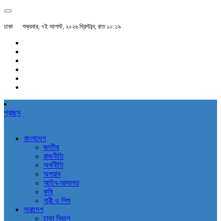
ঢাকা
শুক্রবার, ৭ই আগস্ট, ২০২৬ খ্রিস্টাব্দ, রাত ১০:১৯
প্রচ্ছদ
বাংলাদেশ
জাতীয়
রাজনীতি
অর্থনীতি
অপরাধ
আইন-আদালত
কৃষি
নারী ও শিশু
সারাদেশ
ঢাকা বিভাগ