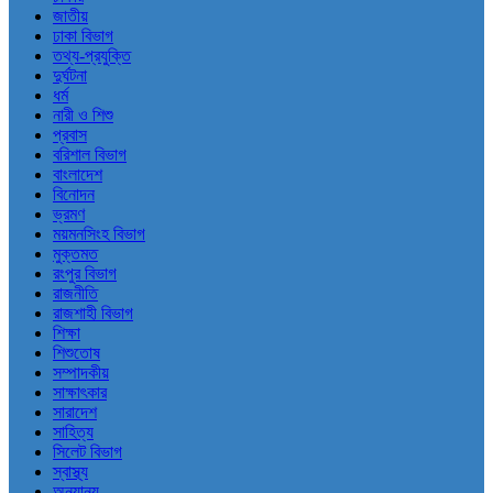
জাতীয়
ঢাকা বিভাগ
তথ্য-প্রযুক্তি
দুর্ঘটনা
ধর্ম
নারী ও শিশু
প্রবাস
বরিশাল বিভাগ
বাংলাদেশ
বিনোদন
ভ্রমণ
ময়মনসিংহ বিভাগ
মুক্তমত
রংপুর বিভাগ
রাজনীতি
রাজশাহী বিভাগ
শিক্ষা
শিশুতোষ
সম্পাদকীয়
সাক্ষাৎকার
সারাদেশ
সাহিত্য
সিলেট বিভাগ
স্বাস্থ্য
অন্যান্য