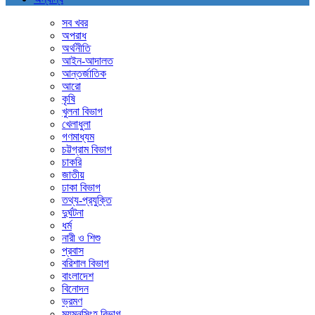
সব খবর
অপরাধ
অর্থনীতি
আইন-আদালত
আন্তর্জাতিক
আরো
কৃষি
খুলনা বিভাগ
খেলাধুলা
গণমাধ্যম
চট্টগ্রাম বিভাগ
চাকরি
জাতীয়
ঢাকা বিভাগ
তথ্য-প্রযুক্তি
দুর্ঘটনা
ধর্ম
নারী ও শিশু
প্রবাস
বরিশাল বিভাগ
বাংলাদেশ
বিনোদন
ভ্রমণ
ময়মনসিংহ বিভাগ