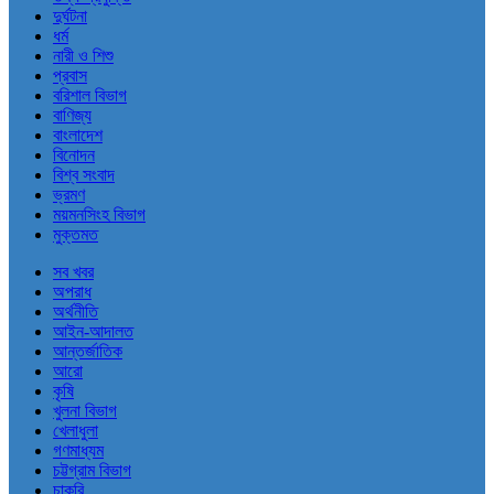
দুর্ঘটনা
ধর্ম
নারী ও শিশু
প্রবাস
বরিশাল বিভাগ
বাণিজ্য
বাংলাদেশ
বিনোদন
বিশ্ব সংবাদ
ভ্রমণ
ময়মনসিংহ বিভাগ
মুক্তমত
সব খবর
অপরাধ
অর্থনীতি
আইন-আদালত
আন্তর্জাতিক
আরো
কৃষি
খুলনা বিভাগ
খেলাধুলা
গণমাধ্যম
চট্টগ্রাম বিভাগ
চাকরি