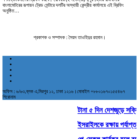
বাংলামোটরের রূপায়ন ট্রেড সেন্টারে দলটির অস্থায়ী কেন্দ্রীয় কার্যালয়ে এই ব্রিফিং
অনুষ্ঠিত…
প্রকাশক ও সম্পাদক : সৈয়দ তাওহিদুর রহমান।
অফিস : ৬/৬৩,ব্লক এ,মিরপুর ১২, ঢাকা ১২১৬।মোবাইল +৮৮০১৬৭০১৫৫৪৬৭
শিরোনাম
টানা ৫ দিন দেশজুড়ে সক্রিয়
ইসরাইলকে রক্ষায় পর্যাপ্ত স