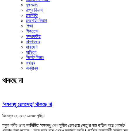
মুক্তমত
রংপুর বিভাগ
রাজনীতি
রাজশাহী বিভাগ
শিক্ষা
শিশুতোষ
সম্পাদকীয়
সাক্ষাৎকার
সারাদেশ
সাহিত্য
সিলেট বিভাগ
স্বাস্থ্য
অন্যান্য
থাকছে না
‘বঙ্গবন্ধু রেলসেতু’ থাকছে না
ডিসেম্বর ২১, ২০২৪ ১০:৪৫ পূর্বাহ্ণ
যমুনা নদীর ওপর নবনির্মিত ‘বঙ্গবন্ধু শেখ মুজিব রেলওয়ে সেতু’র নাম বাতিল করে গেজেট
প্রকাশ করা হয়েছে। তবে নতুন নাম এখনও চূড়ান্ত হয়নি। বর্তমান অন্তর্বর্তী সরকার স্ব