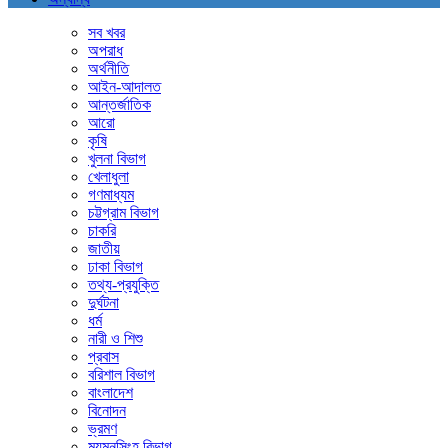
সব খবর
অপরাধ
অর্থনীতি
আইন-আদালত
আন্তর্জাতিক
আরো
কৃষি
খুলনা বিভাগ
খেলাধুলা
গণমাধ্যম
চট্টগ্রাম বিভাগ
চাকরি
জাতীয়
ঢাকা বিভাগ
তথ্য-প্রযুক্তি
দুর্ঘটনা
ধর্ম
নারী ও শিশু
প্রবাস
বরিশাল বিভাগ
বাংলাদেশ
বিনোদন
ভ্রমণ
ময়মনসিংহ বিভাগ