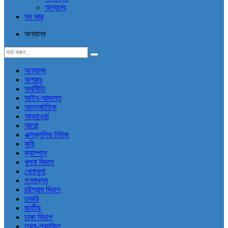
অন্যান্য
সব খবর
অন্যান্য
অন্যান্য
অপরাধ
অর্থনীতি
আইন-আদালত
আন্তর্জাতিক
আবহাওয়া
আরো
এক্সক্লুসিভ নিউজ
কৃষি
ক্যাম্পাস
খুলনা বিভাগ
খেলাধুলা
গণমাধ্যম
চট্টগ্রাম বিভাগ
চাকরি
জাতীয়
ঢাকা বিভাগ
তথ্য-প্রযুক্তি