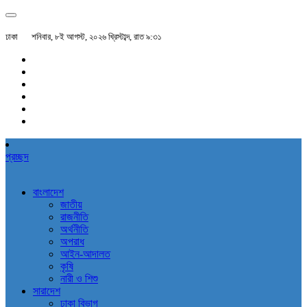
ঢাকা
শনিবার, ৮ই আগস্ট, ২০২৬ খ্রিস্টাব্দ, রাত ৯:৩১
প্রচ্ছদ
বাংলাদেশ
জাতীয়
রাজনীতি
অর্থনীতি
অপরাধ
আইন-আদালত
কৃষি
নারী ও শিশু
সারাদেশ
ঢাকা বিভাগ