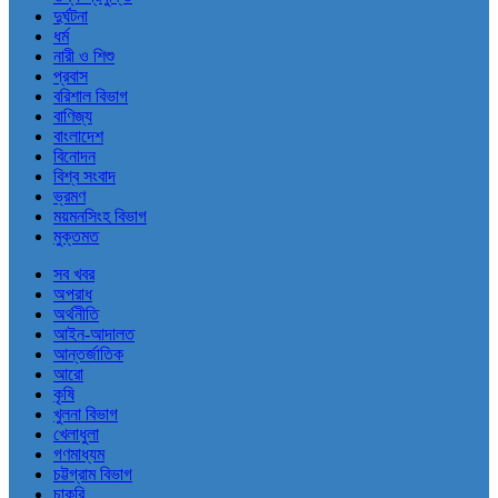
দুর্ঘটনা
ধর্ম
নারী ও শিশু
প্রবাস
বরিশাল বিভাগ
বাণিজ্য
বাংলাদেশ
বিনোদন
বিশ্ব সংবাদ
ভ্রমণ
ময়মনসিংহ বিভাগ
মুক্তমত
সব খবর
অপরাধ
অর্থনীতি
আইন-আদালত
আন্তর্জাতিক
আরো
কৃষি
খুলনা বিভাগ
খেলাধুলা
গণমাধ্যম
চট্টগ্রাম বিভাগ
চাকরি