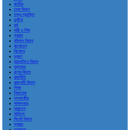
জাতীয়
ঢাকা বিভাগ
তথ্য-প্রযুক্তি
দুর্ঘটনা
ধর্ম
নারী ও শিশু
প্রবাস
বরিশাল বিভাগ
বাংলাদেশ
বিনোদন
ভ্রমণ
ময়মনসিংহ বিভাগ
মুক্তমত
রংপুর বিভাগ
রাজনীতি
রাজশাহী বিভাগ
শিক্ষা
শিশুতোষ
সম্পাদকীয়
সাক্ষাৎকার
সারাদেশ
সাহিত্য
সিলেট বিভাগ
স্বাস্থ্য
অন্যান্য