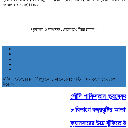
স্ব এলাকার নামেই বিভিন্ন…
প্রকাশক ও সম্পাদক : সৈয়দ তাওহিদুর রহমান।
অফিস : ৬/৬৩,ব্লক এ,মিরপুর ১২, ঢাকা ১২১৬।মোবাইল +৮৮০১৬৭০১৫৫৪৬৭
শিরোনাম
সৌদি-পাকিস্তান-তুরস্কের ঐ
৮ বিভাগে বজ্রবৃষ্টির আভাস
ক্যানসারের উচ্চ ঝুঁকিতে ইস