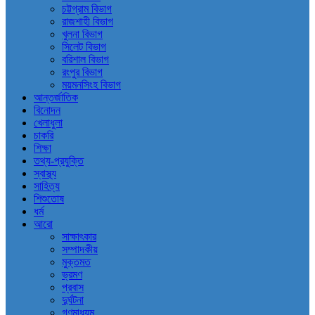
চট্টগ্রাম বিভাগ
রাজশাহী বিভাগ
খুলনা বিভাগ
সিলেট বিভাগ
বরিশাল বিভাগ
রংপুর বিভাগ
ময়মনসিংহ বিভাগ
আন্তর্জাতিক
বিনোদন
খেলাধুলা
চাকরি
শিক্ষা
তথ্য-প্রযুক্তি
স্বাস্থ্য
সাহিত্য
শিশুতোষ
ধর্ম
আরো
সাক্ষাৎকার
সম্পাদকীয়
মুক্তমত
ভ্রমণ
প্রবাস
দুর্ঘটনা
গণমাধ্যম