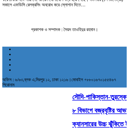
সকালে এফডিসি রেলক্রসিং অবরোধ করে স্লোগান দিতে…
প্রকাশক ও সম্পাদক : সৈয়দ তাওহিদুর রহমান।
অফিস : ৬/৬৩,ব্লক এ,মিরপুর ১২, ঢাকা ১২১৬।মোবাইল +৮৮০১৬৭০১৫৫৪৬৭
শিরোনাম
সৌদি-পাকিস্তান-তুরস্কের 
৮ বিভাগে বজ্রবৃষ্টির আভাস
ক্যানসারের উচ্চ ঝুঁকিতে ই