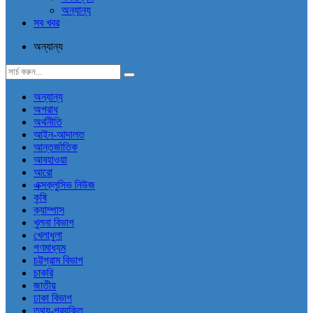
অন্যান্য
সব খবর
অন্যান্য
অন্যান্য
অপরাধ
অর্থনীতি
আইন-আদালত
আন্তর্জাতিক
আবহাওয়া
আরো
এক্সক্লুসিভ নিউজ
কৃষি
ক্যাম্পাস
খুলনা বিভাগ
খেলাধুলা
গণমাধ্যম
চট্টগ্রাম বিভাগ
চাকরি
জাতীয়
ঢাকা বিভাগ
তথ্য-প্রযুক্তি