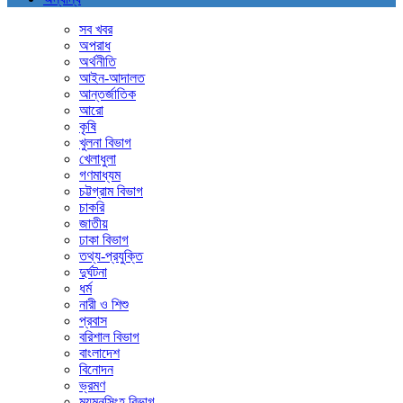
সব খবর
অপরাধ
অর্থনীতি
আইন-আদালত
আন্তর্জাতিক
আরো
কৃষি
খুলনা বিভাগ
খেলাধুলা
গণমাধ্যম
চট্টগ্রাম বিভাগ
চাকরি
জাতীয়
ঢাকা বিভাগ
তথ্য-প্রযুক্তি
দুর্ঘটনা
ধর্ম
নারী ও শিশু
প্রবাস
বরিশাল বিভাগ
বাংলাদেশ
বিনোদন
ভ্রমণ
ময়মনসিংহ বিভাগ