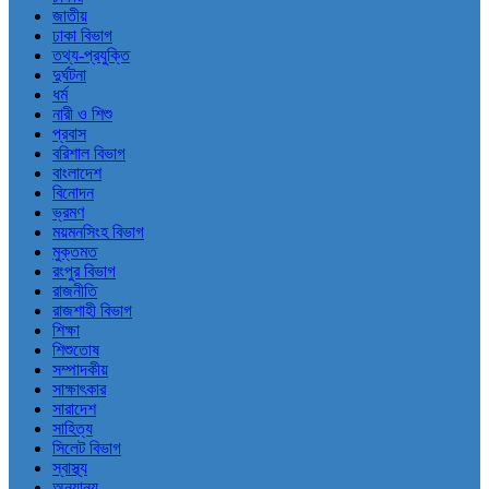
জাতীয়
ঢাকা বিভাগ
তথ্য-প্রযুক্তি
দুর্ঘটনা
ধর্ম
নারী ও শিশু
প্রবাস
বরিশাল বিভাগ
বাংলাদেশ
বিনোদন
ভ্রমণ
ময়মনসিংহ বিভাগ
মুক্তমত
রংপুর বিভাগ
রাজনীতি
রাজশাহী বিভাগ
শিক্ষা
শিশুতোষ
সম্পাদকীয়
সাক্ষাৎকার
সারাদেশ
সাহিত্য
সিলেট বিভাগ
স্বাস্থ্য
অন্যান্য