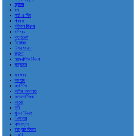
দুর্ঘটনা
ধর্ম
নারী ও শিশু
প্রবাস
বরিশাল বিভাগ
বাণিজ্য
বাংলাদেশ
বিনোদন
বিশ্ব সংবাদ
ভ্রমণ
ময়মনসিংহ বিভাগ
মুক্তমত
সব খবর
অপরাধ
অর্থনীতি
আইন-আদালত
আন্তর্জাতিক
আরো
কৃষি
খুলনা বিভাগ
খেলাধুলা
গণমাধ্যম
চট্টগ্রাম বিভাগ
চাকরি