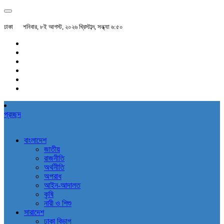
ঢাকা
শনিবার, ৮ই আগস্ট, ২০২৬ খ্রিস্টাব্দ, সন্ধ্যা ৬:৫০
প্রচ্ছদ
বাংলাদেশ
জাতীয়
রাজনীতি
অর্থনীতি
অপরাধ
আইন-আদালত
কৃষি
নারী ও শিশু
সারাদেশ
ঢাকা বিভাগ