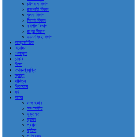
চট্টগ্রাম বিভাগ
রাজশাহী বিভাগ
খুলনা বিভাগ
সিলেট বিভাগ
বরিশাল বিভাগ
রংপুর বিভাগ
ময়মনসিংহ বিভাগ
আন্তর্জাতিক
বিনোদন
খেলাধুলা
চাকরি
শিক্ষা
তথ্য-প্রযুক্তি
স্বাস্থ্য
সাহিত্য
শিশুতোষ
ধর্ম
আরো
সাক্ষাৎকার
সম্পাদকীয়
মুক্তমত
ভ্রমণ
প্রবাস
দুর্ঘটনা
গণমাধ্যম