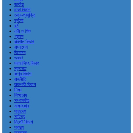
জাতীয়
ঢাকা বিভাগ
তথ্য-প্রযুক্তি
দুর্ঘটনা
ধর্ম
নারী ও শিশু
প্রবাস
বরিশাল বিভাগ
বাংলাদেশ
বিনোদন
ভ্রমণ
ময়মনসিংহ বিভাগ
মুক্তমত
রংপুর বিভাগ
রাজনীতি
রাজশাহী বিভাগ
শিক্ষা
শিশুতোষ
সম্পাদকীয়
সাক্ষাৎকার
সারাদেশ
সাহিত্য
সিলেট বিভাগ
স্বাস্থ্য
অন্যান্য