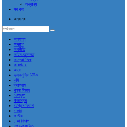
অন্যান্য
সব খবর
অন্যান্য
অন্যান্য
অপরাধ
অর্থনীতি
আইন-আদালত
আন্তর্জাতিক
আবহাওয়া
আরো
এক্সক্লুসিভ নিউজ
কৃষি
ক্যাম্পাস
খুলনা বিভাগ
খেলাধুলা
গণমাধ্যম
চট্টগ্রাম বিভাগ
চাকরি
জাতীয়
ঢাকা বিভাগ
তথ্য-প্রযুক্তি