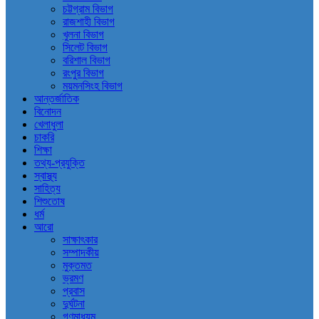
চট্টগ্রাম বিভাগ
রাজশাহী বিভাগ
খুলনা বিভাগ
সিলেট বিভাগ
বরিশাল বিভাগ
রংপুর বিভাগ
ময়মনসিংহ বিভাগ
আন্তর্জাতিক
বিনোদন
খেলাধুলা
চাকরি
শিক্ষা
তথ্য-প্রযুক্তি
স্বাস্থ্য
সাহিত্য
শিশুতোষ
ধর্ম
আরো
সাক্ষাৎকার
সম্পাদকীয়
মুক্তমত
ভ্রমণ
প্রবাস
দুর্ঘটনা
গণমাধ্যম