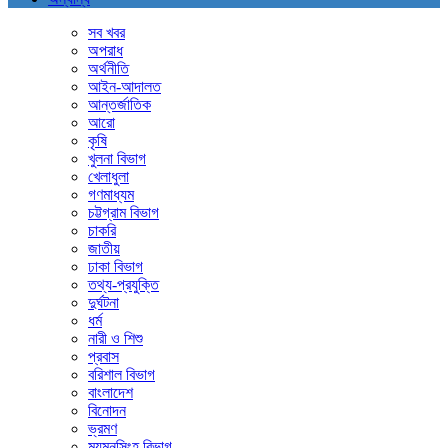
সব খবর
অপরাধ
অর্থনীতি
আইন-আদালত
আন্তর্জাতিক
আরো
কৃষি
খুলনা বিভাগ
খেলাধুলা
গণমাধ্যম
চট্টগ্রাম বিভাগ
চাকরি
জাতীয়
ঢাকা বিভাগ
তথ্য-প্রযুক্তি
দুর্ঘটনা
ধর্ম
নারী ও শিশু
প্রবাস
বরিশাল বিভাগ
বাংলাদেশ
বিনোদন
ভ্রমণ
ময়মনসিংহ বিভাগ