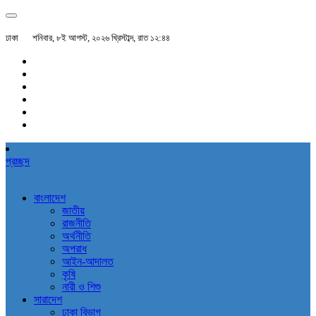
ঢাকা
শনিবার, ৮ই আগস্ট, ২০২৬ খ্রিস্টাব্দ, রাত ১২:৪৪
প্রচ্ছদ
বাংলাদেশ
জাতীয়
রাজনীতি
অর্থনীতি
অপরাধ
আইন-আদালত
কৃষি
নারী ও শিশু
সারাদেশ
ঢাকা বিভাগ