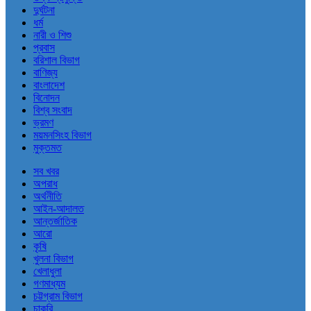
দুর্ঘটনা
ধর্ম
নারী ও শিশু
প্রবাস
বরিশাল বিভাগ
বাণিজ্য
বাংলাদেশ
বিনোদন
বিশ্ব সংবাদ
ভ্রমণ
ময়মনসিংহ বিভাগ
মুক্তমত
সব খবর
অপরাধ
অর্থনীতি
আইন-আদালত
আন্তর্জাতিক
আরো
কৃষি
খুলনা বিভাগ
খেলাধুলা
গণমাধ্যম
চট্টগ্রাম বিভাগ
চাকরি