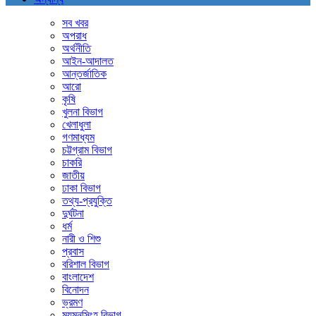
সব খবর
অপরাধ
অর্থনীতি
আইন-আদালত
আন্তর্জাতিক
আরো
কৃষি
খুলনা বিভাগ
খেলাধুলা
গণমাধ্যম
চট্টগ্রাম বিভাগ
চাকরি
জাতীয়
ঢাকা বিভাগ
তথ্য-প্রযুক্তি
দুর্ঘটনা
ধর্ম
নারী ও শিশু
প্রবাস
বরিশাল বিভাগ
বাংলাদেশ
বিনোদন
ভ্রমণ
ময়মনসিংহ বিভাগ