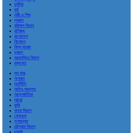
দুর্ঘটনা
ধর্ম
নারী ও শিশু
প্রবাস
বরিশাল বিভাগ
বাণিজ্য
বাংলাদেশ
বিনোদন
বিশ্ব সংবাদ
ভ্রমণ
ময়মনসিংহ বিভাগ
মুক্তমত
সব খবর
অপরাধ
অর্থনীতি
আইন-আদালত
আন্তর্জাতিক
আরো
কৃষি
খুলনা বিভাগ
খেলাধুলা
গণমাধ্যম
চট্টগ্রাম বিভাগ
চাকরি