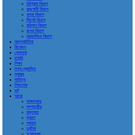
চট্টগ্রাম বিভাগ
রাজশাহী বিভাগ
খুলনা বিভাগ
সিলেট বিভাগ
বরিশাল বিভাগ
রংপুর বিভাগ
ময়মনসিংহ বিভাগ
আন্তর্জাতিক
বিনোদন
খেলাধুলা
চাকরি
শিক্ষা
তথ্য-প্রযুক্তি
স্বাস্থ্য
সাহিত্য
শিশুতোষ
ধর্ম
আরো
সাক্ষাৎকার
সম্পাদকীয়
মুক্তমত
ভ্রমণ
প্রবাস
দুর্ঘটনা
গণমাধ্যম