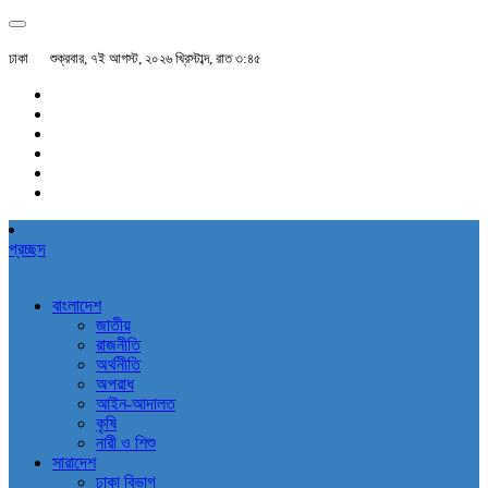
ঢাকা
শুক্রবার, ৭ই আগস্ট, ২০২৬ খ্রিস্টাব্দ, রাত ৩:৪৫
প্রচ্ছদ
বাংলাদেশ
জাতীয়
রাজনীতি
অর্থনীতি
অপরাধ
আইন-আদালত
কৃষি
নারী ও শিশু
সারাদেশ
ঢাকা বিভাগ