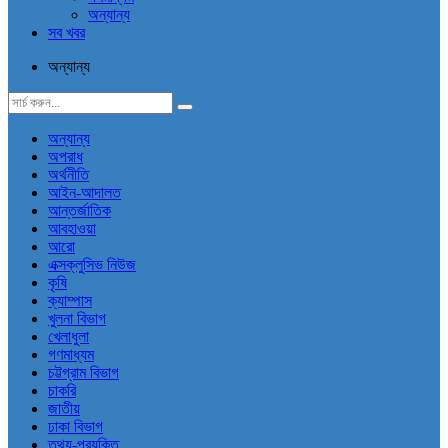
অন্যান্য
সব খবর
অন্যান্য
অন্যান্য
অপরাধ
অর্থনীতি
আইন-আদালত
আন্তর্জাতিক
আবহাওয়া
আরো
এক্সক্লুসিভ নিউজ
কৃষি
ক্যাম্পাস
খুলনা বিভাগ
খেলাধুলা
গণমাধ্যম
চট্টগ্রাম বিভাগ
চাকরি
জাতীয়
ঢাকা বিভাগ
তথ্য-প্রযুক্তি