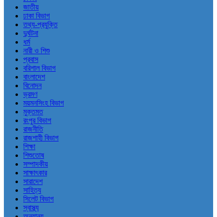
জাতীয়
ঢাকা বিভাগ
তথ্য-প্রযুক্তি
দুর্ঘটনা
ধর্ম
নারী ও শিশু
প্রবাস
বরিশাল বিভাগ
বাংলাদেশ
বিনোদন
ভ্রমণ
ময়মনসিংহ বিভাগ
মুক্তমত
রংপুর বিভাগ
রাজনীতি
রাজশাহী বিভাগ
শিক্ষা
শিশুতোষ
সম্পাদকীয়
সাক্ষাৎকার
সারাদেশ
সাহিত্য
সিলেট বিভাগ
স্বাস্থ্য
অন্যান্য