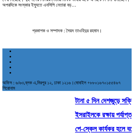
অপরদিকে সংস্কার ইস্যুতে এনসিপি নেতারা বড়…
প্রকাশক ও সম্পাদক : সৈয়দ তাওহিদুর রহমান।
অফিস : ৬/৬৩,ব্লক এ,মিরপুর ১২, ঢাকা ১২১৬।মোবাইল +৮৮০১৬৭০১৫৫৪৬৭
শিরোনাম
টানা ৫ দিন দেশজুড়ে সক্রিয়
ইসরাইলকে রক্ষায় পর্যাপ্ত স
পে-স্কেল কার্যকর হলে বকে