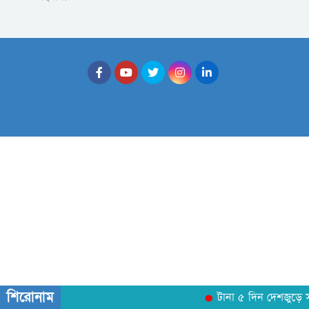
শিরোনাম
টানা ৫ দিন দেশজুড়ে সক