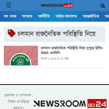
সব খবর
অপরাধ
অর্থনীতি
আইন-আদালত
আন্তর্জাতিক
আ
চলমান রাজনৈতিক পরিস্থিতি নিয়ে
চলমান রাজনৈতিক পরিস্থিতি নিয়ে দুপুরে ব্রিফিং
করবে এনসিপি
নভেম্বর ২, ২০২৫ ১০:৩৮ পূর্বাহ্ণ
প্রকাশক ও সম্পাদক :
সৈয়দ তাওহিদুর
রহমান।