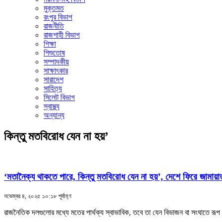
মুক্তমত
রংপুর বিভাগ
রাজনীতি
রাজশাহী বিভাগ
শিক্ষা
শিশুতোষ
সম্পাদকীয়
সাক্ষাৎকার
সারাদেশ
সাহিত্য
সিলেট বিভাগ
স্বাস্থ্য
অন্যান্য
কিন্তু মতবিরোধ যেন না হয়’
‘মতানৈক্য থাকতে পারে, কিন্তু মতবিরোধ যেন না হয়’, দেশে ফিরে জামায়
নভেম্বর ৪, ২০২৫ ১০:১৮ পূর্বাহ্ণ
রাজনৈতিক দলগুলোর মধ্যে মতের পার্থক্য স্বাভাবিক, তবে তা যেন বিভাজন বা সংঘাতে র