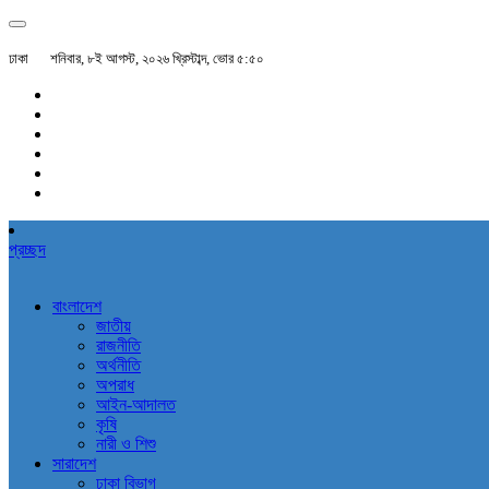
ঢাকা
শনিবার, ৮ই আগস্ট, ২০২৬ খ্রিস্টাব্দ, ভোর ৫:৫০
প্রচ্ছদ
বাংলাদেশ
জাতীয়
রাজনীতি
অর্থনীতি
অপরাধ
আইন-আদালত
কৃষি
নারী ও শিশু
সারাদেশ
ঢাকা বিভাগ