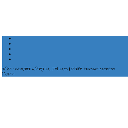
অফিস : ৬/৬৩,ব্লক এ,মিরপুর ১২, ঢাকা ১২১৬।মোবাইল +৮৮০১৬৭০১৫৫৪৬৭
শিরোনাম