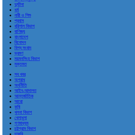
দুর্ঘটনা
ধর্ম
নারী ও শিশু
প্রবাস
বরিশাল বিভাগ
বাণিজ্য
বাংলাদেশ
বিনোদন
বিশ্ব সংবাদ
ভ্রমণ
ময়মনসিংহ বিভাগ
মুক্তমত
সব খবর
অপরাধ
অর্থনীতি
আইন-আদালত
আন্তর্জাতিক
আরো
কৃষি
খুলনা বিভাগ
খেলাধুলা
গণমাধ্যম
চট্টগ্রাম বিভাগ
চাকরি