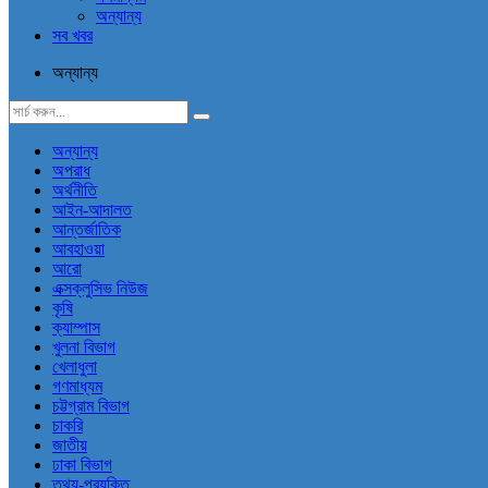
অন্যান্য
সব খবর
অন্যান্য
অন্যান্য
অপরাধ
অর্থনীতি
আইন-আদালত
আন্তর্জাতিক
আবহাওয়া
আরো
এক্সক্লুসিভ নিউজ
কৃষি
ক্যাম্পাস
খুলনা বিভাগ
খেলাধুলা
গণমাধ্যম
চট্টগ্রাম বিভাগ
চাকরি
জাতীয়
ঢাকা বিভাগ
তথ্য-প্রযুক্তি