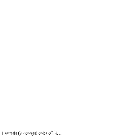
মান। মঙ্গলবার (৪ নভেম্বর) ভোরে সৌদি…