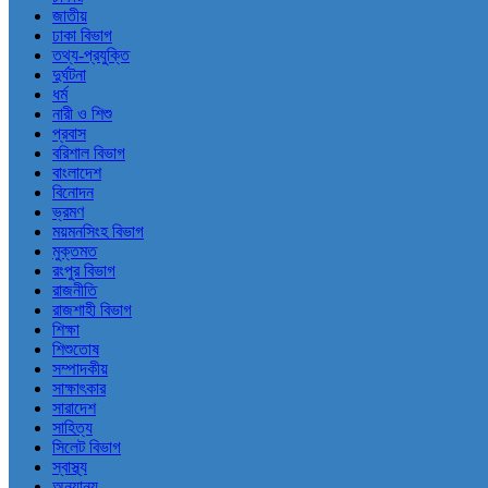
জাতীয়
ঢাকা বিভাগ
তথ্য-প্রযুক্তি
দুর্ঘটনা
ধর্ম
নারী ও শিশু
প্রবাস
বরিশাল বিভাগ
বাংলাদেশ
বিনোদন
ভ্রমণ
ময়মনসিংহ বিভাগ
মুক্তমত
রংপুর বিভাগ
রাজনীতি
রাজশাহী বিভাগ
শিক্ষা
শিশুতোষ
সম্পাদকীয়
সাক্ষাৎকার
সারাদেশ
সাহিত্য
সিলেট বিভাগ
স্বাস্থ্য
অন্যান্য