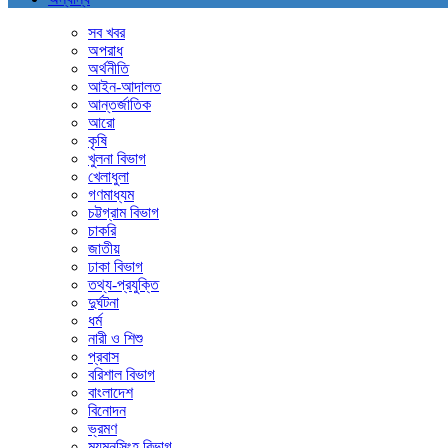
সব খবর
অপরাধ
অর্থনীতি
আইন-আদালত
আন্তর্জাতিক
আরো
কৃষি
খুলনা বিভাগ
খেলাধুলা
গণমাধ্যম
চট্টগ্রাম বিভাগ
চাকরি
জাতীয়
ঢাকা বিভাগ
তথ্য-প্রযুক্তি
দুর্ঘটনা
ধর্ম
নারী ও শিশু
প্রবাস
বরিশাল বিভাগ
বাংলাদেশ
বিনোদন
ভ্রমণ
ময়মনসিংহ বিভাগ