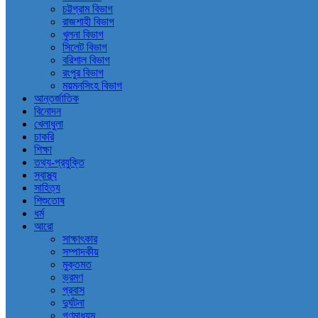
চট্টগ্রাম বিভাগ
রাজশাহী বিভাগ
খুলনা বিভাগ
সিলেট বিভাগ
বরিশাল বিভাগ
রংপুর বিভাগ
ময়মনসিংহ বিভাগ
আন্তর্জাতিক
বিনোদন
খেলাধুলা
চাকরি
শিক্ষা
তথ্য-প্রযুক্তি
স্বাস্থ্য
সাহিত্য
শিশুতোষ
ধর্ম
আরো
সাক্ষাৎকার
সম্পাদকীয়
মুক্তমত
ভ্রমণ
প্রবাস
দুর্ঘটনা
গণমাধ্যম