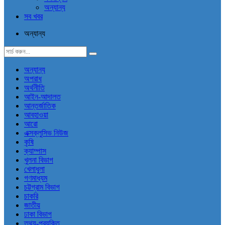
অন্যান্য
সব খবর
অন্যান্য
অন্যান্য
অপরাধ
অর্থনীতি
আইন-আদালত
আন্তর্জাতিক
আবহাওয়া
আরো
এক্সক্লুসিভ নিউজ
কৃষি
ক্যাম্পাস
খুলনা বিভাগ
খেলাধুলা
গণমাধ্যম
চট্টগ্রাম বিভাগ
চাকরি
জাতীয়
ঢাকা বিভাগ
তথ্য-প্রযুক্তি