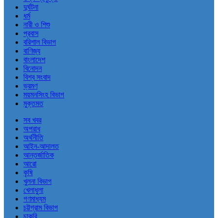
দুর্ঘটনা
ধর্ম
নারী ও শিশু
প্রবাস
বরিশাল বিভাগ
বাণিজ্য
বাংলাদেশ
বিনোদন
বিশ্ব সংবাদ
ভ্রমণ
ময়মনসিংহ বিভাগ
মুক্তমত
সব খবর
অপরাধ
অর্থনীতি
আইন-আদালত
আন্তর্জাতিক
আরো
কৃষি
খুলনা বিভাগ
খেলাধুলা
গণমাধ্যম
চট্টগ্রাম বিভাগ
চাকরি