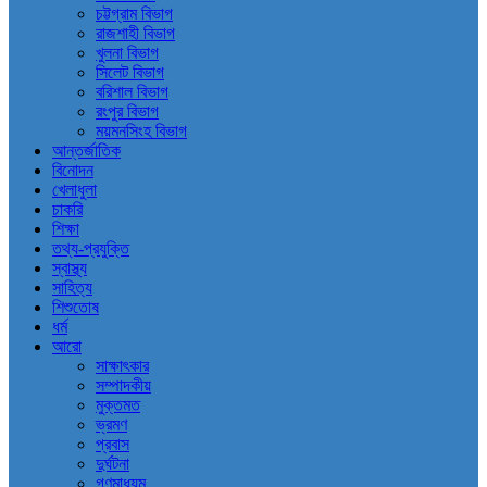
চট্টগ্রাম বিভাগ
রাজশাহী বিভাগ
খুলনা বিভাগ
সিলেট বিভাগ
বরিশাল বিভাগ
রংপুর বিভাগ
ময়মনসিংহ বিভাগ
আন্তর্জাতিক
বিনোদন
খেলাধুলা
চাকরি
শিক্ষা
তথ্য-প্রযুক্তি
স্বাস্থ্য
সাহিত্য
শিশুতোষ
ধর্ম
আরো
সাক্ষাৎকার
সম্পাদকীয়
মুক্তমত
ভ্রমণ
প্রবাস
দুর্ঘটনা
গণমাধ্যম