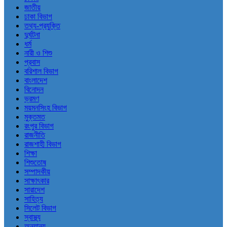
জাতীয়
ঢাকা বিভাগ
তথ্য-প্রযুক্তি
দুর্ঘটনা
ধর্ম
নারী ও শিশু
প্রবাস
বরিশাল বিভাগ
বাংলাদেশ
বিনোদন
ভ্রমণ
ময়মনসিংহ বিভাগ
মুক্তমত
রংপুর বিভাগ
রাজনীতি
রাজশাহী বিভাগ
শিক্ষা
শিশুতোষ
সম্পাদকীয়
সাক্ষাৎকার
সারাদেশ
সাহিত্য
সিলেট বিভাগ
স্বাস্থ্য
অন্যান্য