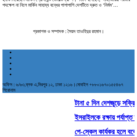
পদক্ষেপ না নিলে মার্কিন সাহায্য বন্ধের পাশাপাশি দেশটিতে দ্রুত ও ‘নির্মম’…
প্রকাশক ও সম্পাদক : সৈয়দ তাওহিদুর রহমান।
অফিস : ৬/৬৩,ব্লক এ,মিরপুর ১২, ঢাকা ১২১৬।মোবাইল +৮৮০১৬৭০১৫৫৪৬৭
শিরোনাম
টানা ৫ দিন দেশজুড়ে সক্রিয় 
ইসরাইলকে রক্ষায় পর্যাপ্ত সা
পে-স্কেল কার্যকর হলে বকে