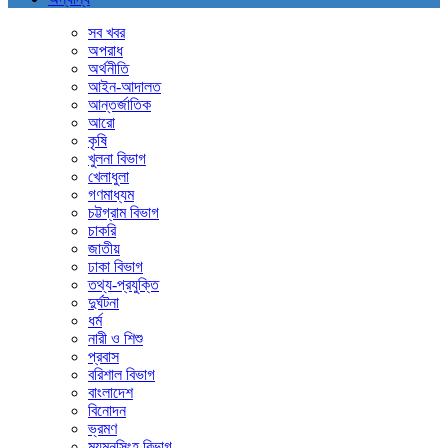
সব খবর
অপরাধ
অর্থনীতি
আইন-আদালত
আন্তর্জাতিক
আরো
কৃষি
খুলনা বিভাগ
খেলাধুলা
গণমাধ্যম
চট্টগ্রাম বিভাগ
চাকরি
জাতীয়
ঢাকা বিভাগ
তথ্য-প্রযুক্তি
দুর্ঘটনা
ধর্ম
নারী ও শিশু
প্রবাস
বরিশাল বিভাগ
বাংলাদেশ
বিনোদন
ভ্রমণ
ময়মনসিংহ বিভাগ