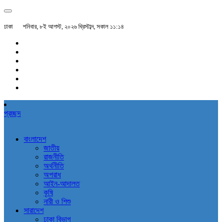
ঢাকা
শনিবার, ৮ই আগস্ট, ২০২৬ খ্রিস্টাব্দ, সকাল ১১:১৪
প্রচ্ছদ
বাংলাদেশ
জাতীয়
রাজনীতি
অর্থনীতি
অপরাধ
আইন-আদালত
কৃষি
নারী ও শিশু
সারাদেশ
ঢাকা বিভাগ