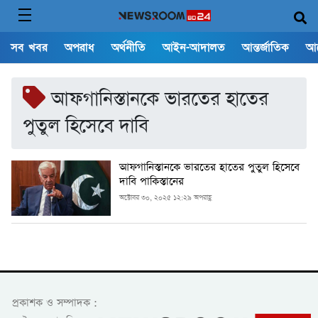
সব খবর
অপরাধ
অর্থনীতি
আইন-আদালত
আন্তর্জাতিক
আ
আফগানিস্তানকে ভারতের হাতের
পুতুল হিসেবে দাবি
আফগানিস্তানকে ভারতের হাতের পুতুল হিসেবে
দাবি পাকিস্তানের
অক্টোবর ৩০, ২০২৫ ১২:২৯ অপরাহ্ণ
প্রকাশক ও সম্পাদক :