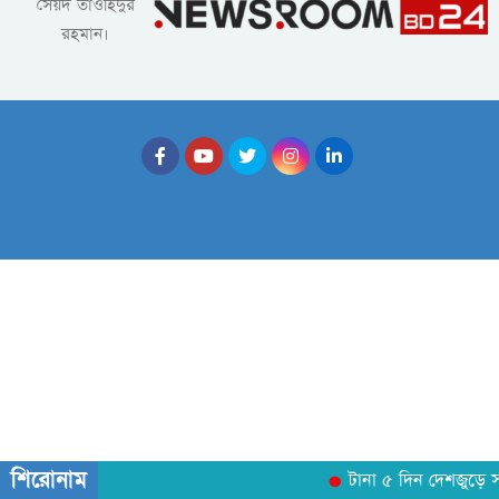
সৈয়দ তাওহিদুর
রহমান।
শিরোনাম
টানা ৫ দিন দেশজুড়ে সক