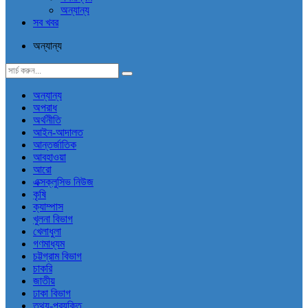
অন্যান্য
সব খবর
অন্যান্য
অন্যান্য
অপরাধ
অর্থনীতি
আইন-আদালত
আন্তর্জাতিক
আবহাওয়া
আরো
এক্সক্লুসিভ নিউজ
কৃষি
ক্যাম্পাস
খুলনা বিভাগ
খেলাধুলা
গণমাধ্যম
চট্টগ্রাম বিভাগ
চাকরি
জাতীয়
ঢাকা বিভাগ
তথ্য-প্রযুক্তি