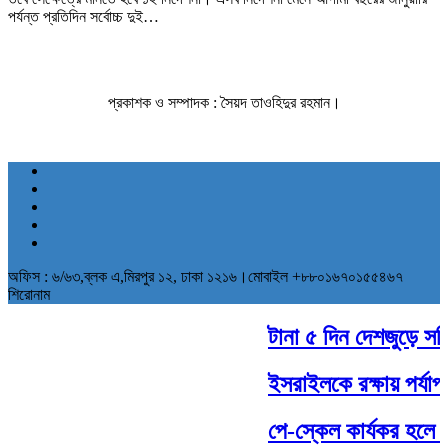
পর্যন্ত প্রতিদিন সর্বোচ্চ দুই…
প্রকাশক ও সম্পাদক : সৈয়দ তাওহিদুর রহমান।
অফিস : ৬/৬৩,ব্লক এ,মিরপুর ১২, ঢাকা ১২১৬।মোবাইল +৮৮০১৬৭০১৫৫৪৬৭
শিরোনাম
টানা ৫ দিন দেশজুড়ে সক্র
ইসরাইলকে রক্ষায় পর্যাপ্ত
পে-স্কেল কার্যকর হলে ব