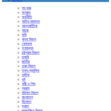
সব খবর
অপরাধ
অর্থনীতি
আইন-আদালত
আন্তর্জাতিক
আরো
কৃষি
খুলনা বিভাগ
খেলাধুলা
গণমাধ্যম
চট্টগ্রাম বিভাগ
চাকরি
জাতীয়
ঢাকা বিভাগ
তথ্য-প্রযুক্তি
দুর্ঘটনা
ধর্ম
নারী ও শিশু
প্রবাস
বরিশাল বিভাগ
বাংলাদেশ
বিনোদন
ভ্রমণ
ময়মনসিংহ বিভাগ