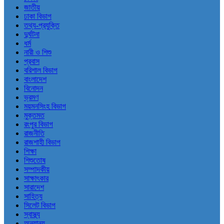
জাতীয়
ঢাকা বিভাগ
তথ্য-প্রযুক্তি
দুর্ঘটনা
ধর্ম
নারী ও শিশু
প্রবাস
বরিশাল বিভাগ
বাংলাদেশ
বিনোদন
ভ্রমণ
ময়মনসিংহ বিভাগ
মুক্তমত
রংপুর বিভাগ
রাজনীতি
রাজশাহী বিভাগ
শিক্ষা
শিশুতোষ
সম্পাদকীয়
সাক্ষাৎকার
সারাদেশ
সাহিত্য
সিলেট বিভাগ
স্বাস্থ্য
অন্যান্য