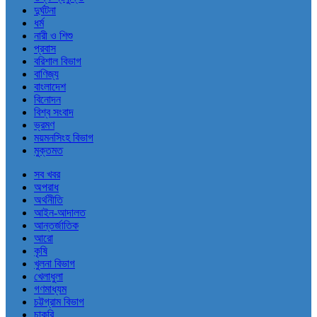
দুর্ঘটনা
ধর্ম
নারী ও শিশু
প্রবাস
বরিশাল বিভাগ
বাণিজ্য
বাংলাদেশ
বিনোদন
বিশ্ব সংবাদ
ভ্রমণ
ময়মনসিংহ বিভাগ
মুক্তমত
সব খবর
অপরাধ
অর্থনীতি
আইন-আদালত
আন্তর্জাতিক
আরো
কৃষি
খুলনা বিভাগ
খেলাধুলা
গণমাধ্যম
চট্টগ্রাম বিভাগ
চাকরি