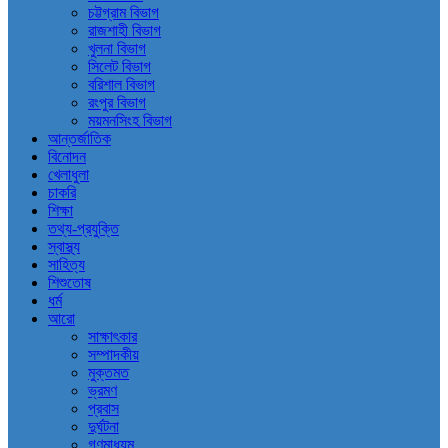
চট্টগ্রাম বিভাগ
রাজশাহী বিভাগ
খুলনা বিভাগ
সিলেট বিভাগ
বরিশাল বিভাগ
রংপুর বিভাগ
ময়মনসিংহ বিভাগ
আন্তর্জাতিক
বিনোদন
খেলাধুলা
চাকরি
শিক্ষা
তথ্য-প্রযুক্তি
স্বাস্থ্য
সাহিত্য
শিশুতোষ
ধর্ম
আরো
সাক্ষাৎকার
সম্পাদকীয়
মুক্তমত
ভ্রমণ
প্রবাস
দুর্ঘটনা
গণমাধ্যম