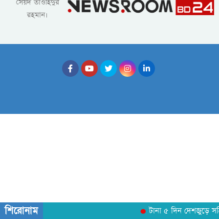
সৈয়দ তাওহিদুর
রহমান।
শিরোনাম
টানা ৫ দিন দেশজুড়ে সক্