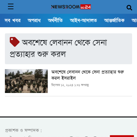
সব খবর
অপরাধ
অর্থনীতি
আইন-আদালত
আন্তর্জাতিক
আ
অবশেষে লেবানন থেকে সেনা
প্রত্যাহার শুরু করল
অবশেষে লেবানন থেকে সেনা প্রত্যাহার শুরু
করল ইসরাইল
ডিসেম্বর ১২, ২০২৪ ১:৩১ অপরাহ্ণ
প্রকাশক ও সম্পাদক :