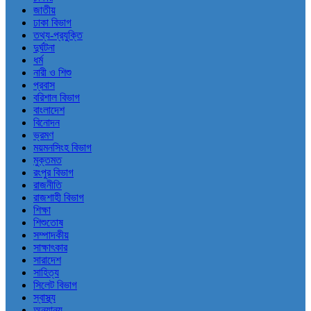
জাতীয়
ঢাকা বিভাগ
তথ্য-প্রযুক্তি
দুর্ঘটনা
ধর্ম
নারী ও শিশু
প্রবাস
বরিশাল বিভাগ
বাংলাদেশ
বিনোদন
ভ্রমণ
ময়মনসিংহ বিভাগ
মুক্তমত
রংপুর বিভাগ
রাজনীতি
রাজশাহী বিভাগ
শিক্ষা
শিশুতোষ
সম্পাদকীয়
সাক্ষাৎকার
সারাদেশ
সাহিত্য
সিলেট বিভাগ
স্বাস্থ্য
অন্যান্য