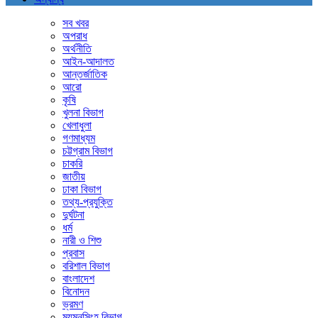
সব খবর
অপরাধ
অর্থনীতি
আইন-আদালত
আন্তর্জাতিক
আরো
কৃষি
খুলনা বিভাগ
খেলাধুলা
গণমাধ্যম
চট্টগ্রাম বিভাগ
চাকরি
জাতীয়
ঢাকা বিভাগ
তথ্য-প্রযুক্তি
দুর্ঘটনা
ধর্ম
নারী ও শিশু
প্রবাস
বরিশাল বিভাগ
বাংলাদেশ
বিনোদন
ভ্রমণ
ময়মনসিংহ বিভাগ