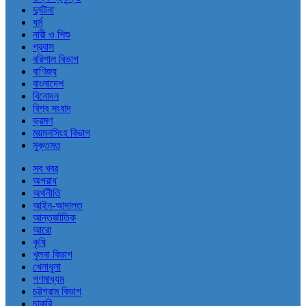
দুর্ঘটনা
ধর্ম
নারী ও শিশু
প্রবাস
বরিশাল বিভাগ
বাণিজ্য
বাংলাদেশ
বিনোদন
বিশ্ব সংবাদ
ভ্রমণ
ময়মনসিংহ বিভাগ
মুক্তমত
সব খবর
অপরাধ
অর্থনীতি
আইন-আদালত
আন্তর্জাতিক
আরো
কৃষি
খুলনা বিভাগ
খেলাধুলা
গণমাধ্যম
চট্টগ্রাম বিভাগ
চাকরি