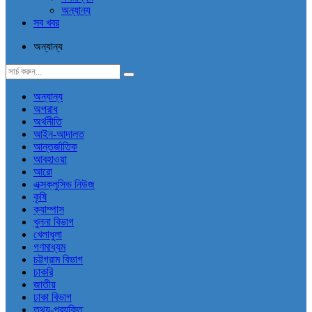
অন্যান্য
সব খবর
অন্যান্য
অন্যান্য
অপরাধ
অর্থনীতি
আইন-আদালত
আন্তর্জাতিক
আবহাওয়া
আরো
এক্সক্লুসিভ নিউজ
কৃষি
ক্যাম্পাস
খুলনা বিভাগ
খেলাধুলা
গণমাধ্যম
চট্টগ্রাম বিভাগ
চাকরি
জাতীয়
ঢাকা বিভাগ
তথ্য-প্রযুক্তি