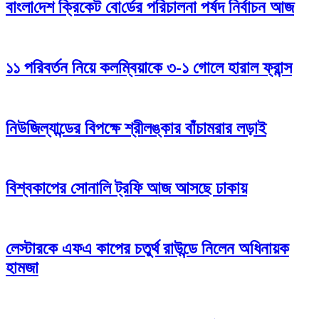
বাংলা‌দেশ ক্রিকেট বো‌র্ডের প‌রিচালনা পর্ষদ নির্বাচন আজ
১১ পরিবর্তন নিয়ে কলম্বিয়াকে ৩-১ গোলে হারাল ফ্রান্স
নিউজিল্যান্ডের বিপক্ষে শ্রীলঙ্কার বাঁচামরার লড়াই
বিশ্বকাপের সোনালি ট্রফি আজ আসছে ঢাকায়
লেস্টারকে এফএ কাপের চতুর্থ রাউন্ডে নিলেন অধিনায়ক
হামজা