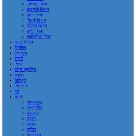
চট্টগ্রাম বিভাগ
রাজশাহী বিভাগ
খুলনা বিভাগ
সিলেট বিভাগ
বরিশাল বিভাগ
রংপুর বিভাগ
ময়মনসিংহ বিভাগ
আন্তর্জাতিক
বিনোদন
খেলাধুলা
চাকরি
শিক্ষা
তথ্য-প্রযুক্তি
স্বাস্থ্য
সাহিত্য
শিশুতোষ
ধর্ম
আরো
সাক্ষাৎকার
সম্পাদকীয়
মুক্তমত
ভ্রমণ
প্রবাস
দুর্ঘটনা
গণমাধ্যম