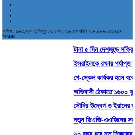
অফিস : ৬/৬৩,ব্লক এ,মিরপুর ১২, ঢাকা ১২১৬।মোবাইল +৮৮০১৬৭০১৫৫৪৬৭
শিরোনাম
টানা ৫ দিন দেশজুড়ে সক্রিয় 
ইসরাইলকে রক্ষায় পর্যাপ্ত সা
পে-স্কেল কার্যকর হলে বকেয়
অভিবাসী ঠেকাতে ১৬০০ ফুট দী
সৌদির উদ্বেগ ও ইরানের হুঁশ
নতুন ডিএজি-এএজিদের সততার
২০ বছর ধরে মৃত শিক্ষকের ব