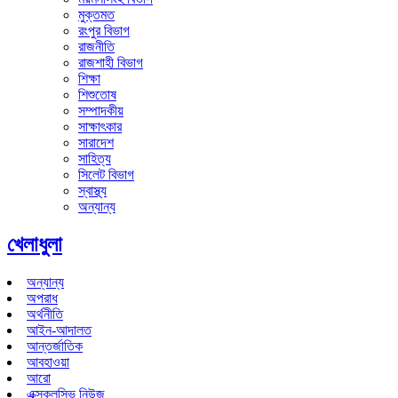
মুক্তমত
রংপুর বিভাগ
রাজনীতি
রাজশাহী বিভাগ
শিক্ষা
শিশুতোষ
সম্পাদকীয়
সাক্ষাৎকার
সারাদেশ
সাহিত্য
সিলেট বিভাগ
স্বাস্থ্য
অন্যান্য
খেলাধুলা
অন্যান্য
অপরাধ
অর্থনীতি
আইন-আদালত
আন্তর্জাতিক
আবহাওয়া
আরো
এক্সক্লুসিভ নিউজ