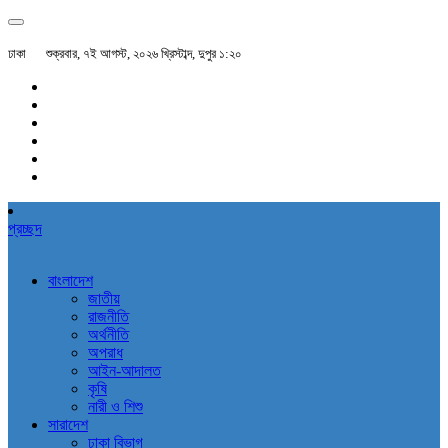
ঢাকা
শুক্রবার, ৭ই আগস্ট, ২০২৬ খ্রিস্টাব্দ, দুপুর ১:২০
প্রচ্ছদ
বাংলাদেশ
জাতীয়
রাজনীতি
অর্থনীতি
অপরাধ
আইন-আদালত
কৃষি
নারী ও শিশু
সারাদেশ
ঢাকা বিভাগ