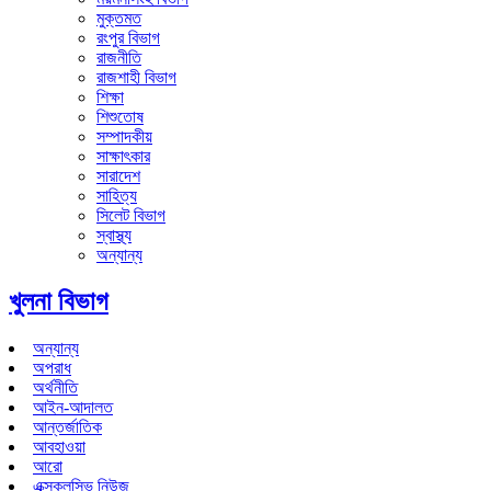
মুক্তমত
রংপুর বিভাগ
রাজনীতি
রাজশাহী বিভাগ
শিক্ষা
শিশুতোষ
সম্পাদকীয়
সাক্ষাৎকার
সারাদেশ
সাহিত্য
সিলেট বিভাগ
স্বাস্থ্য
অন্যান্য
খুলনা বিভাগ
অন্যান্য
অপরাধ
অর্থনীতি
আইন-আদালত
আন্তর্জাতিক
আবহাওয়া
আরো
এক্সক্লুসিভ নিউজ