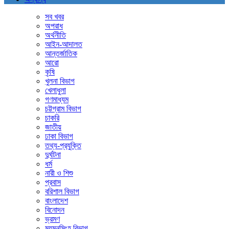
সব খবর
অপরাধ
অর্থনীতি
আইন-আদালত
আন্তর্জাতিক
আরো
কৃষি
খুলনা বিভাগ
খেলাধুলা
গণমাধ্যম
চট্টগ্রাম বিভাগ
চাকরি
জাতীয়
ঢাকা বিভাগ
তথ্য-প্রযুক্তি
দুর্ঘটনা
ধর্ম
নারী ও শিশু
প্রবাস
বরিশাল বিভাগ
বাংলাদেশ
বিনোদন
ভ্রমণ
ময়মনসিংহ বিভাগ