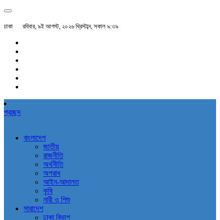
ঢাকা
রবিবার, ৯ই আগস্ট, ২০২৬ খ্রিস্টাব্দ, সকাল ৯:৩৯
প্রচ্ছদ
বাংলাদেশ
জাতীয়
রাজনীতি
অর্থনীতি
অপরাধ
আইন-আদালত
কৃষি
নারী ও শিশু
সারাদেশ
ঢাকা বিভাগ