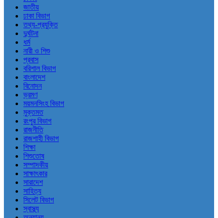
জাতীয়
ঢাকা বিভাগ
তথ্য-প্রযুক্তি
দুর্ঘটনা
ধর্ম
নারী ও শিশু
প্রবাস
বরিশাল বিভাগ
বাংলাদেশ
বিনোদন
ভ্রমণ
ময়মনসিংহ বিভাগ
মুক্তমত
রংপুর বিভাগ
রাজনীতি
রাজশাহী বিভাগ
শিক্ষা
শিশুতোষ
সম্পাদকীয়
সাক্ষাৎকার
সারাদেশ
সাহিত্য
সিলেট বিভাগ
স্বাস্থ্য
অন্যান্য