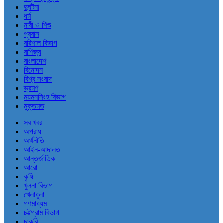
দুর্ঘটনা
ধর্ম
নারী ও শিশু
প্রবাস
বরিশাল বিভাগ
বাণিজ্য
বাংলাদেশ
বিনোদন
বিশ্ব সংবাদ
ভ্রমণ
ময়মনসিংহ বিভাগ
মুক্তমত
সব খবর
অপরাধ
অর্থনীতি
আইন-আদালত
আন্তর্জাতিক
আরো
কৃষি
খুলনা বিভাগ
খেলাধুলা
গণমাধ্যম
চট্টগ্রাম বিভাগ
চাকরি