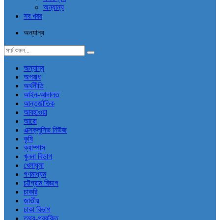
অন্যান্য
সব খবর
অন্যান্য
অন্যান্য
অপরাধ
অর্থনীতি
আইন-আদালত
আন্তর্জাতিক
আবহাওয়া
আরো
এক্সক্লুসিভ নিউজ
কৃষি
ক্যাম্পাস
খুলনা বিভাগ
খেলাধুলা
গণমাধ্যম
চট্টগ্রাম বিভাগ
চাকরি
জাতীয়
ঢাকা বিভাগ
তথ্য-প্রযুক্তি