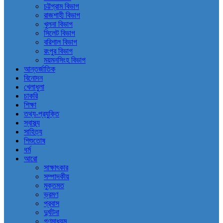
চট্টগ্রাম বিভাগ
রাজশাহী বিভাগ
খুলনা বিভাগ
সিলেট বিভাগ
বরিশাল বিভাগ
রংপুর বিভাগ
ময়মনসিংহ বিভাগ
আন্তর্জাতিক
বিনোদন
খেলাধুলা
চাকরি
শিক্ষা
তথ্য-প্রযুক্তি
স্বাস্থ্য
সাহিত্য
শিশুতোষ
ধর্ম
আরো
সাক্ষাৎকার
সম্পাদকীয়
মুক্তমত
ভ্রমণ
প্রবাস
দুর্ঘটনা
গণমাধ্যম