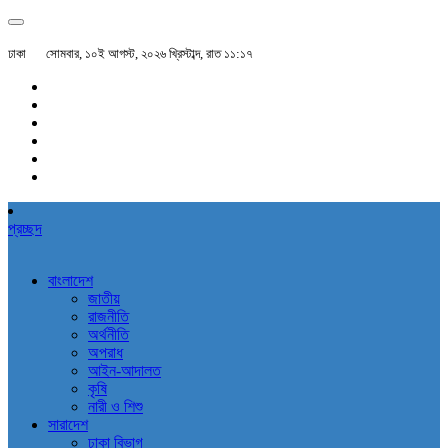
ঢাকা
সোমবার, ১০ই আগস্ট, ২০২৬ খ্রিস্টাব্দ, রাত ১১:১৭
প্রচ্ছদ
বাংলাদেশ
জাতীয়
রাজনীতি
অর্থনীতি
অপরাধ
আইন-আদালত
কৃষি
নারী ও শিশু
সারাদেশ
ঢাকা বিভাগ