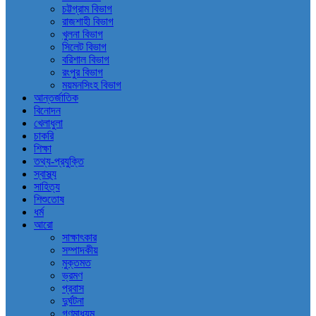
চট্টগ্রাম বিভাগ
রাজশাহী বিভাগ
খুলনা বিভাগ
সিলেট বিভাগ
বরিশাল বিভাগ
রংপুর বিভাগ
ময়মনসিংহ বিভাগ
আন্তর্জাতিক
বিনোদন
খেলাধুলা
চাকরি
শিক্ষা
তথ্য-প্রযুক্তি
স্বাস্থ্য
সাহিত্য
শিশুতোষ
ধর্ম
আরো
সাক্ষাৎকার
সম্পাদকীয়
মুক্তমত
ভ্রমণ
প্রবাস
দুর্ঘটনা
গণমাধ্যম