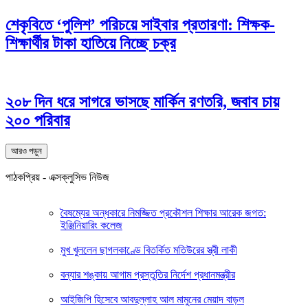
শেকৃবিতে ‘পুলিশ’ পরিচয়ে সাইবার প্রতারণা: শিক্ষক-
শিক্ষার্থীর টাকা হাতিয়ে নিচ্ছে চক্র
২০৮ দিন ধরে সাগরে ভাসছে মার্কিন রণতরি, জবাব চায়
২০০ পরিবার
আরও পড়ুন
পাঠকপ্রিয় - এক্সক্লুসিভ নিউজ
বৈষম্যের অন্ধকারে নিমজ্জিত প্রকৌশল শিক্ষার আরেক জগত:
ইঞ্জিনিয়ারিং কলেজ
মুখ খুললেন ছাগলকাণ্ডে বিতর্কিত মতিউরের স্ত্রী লাকী
বন্যার শঙ্কায় আগাম প্রস্তুতির নির্দেশ প্রধানমন্ত্রীর
আইজিপি হিসেবে আবদুল্লাহ আল মামুনের মেয়াদ বাড়ল