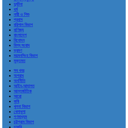
দুর্ঘটনা
ধর্ম
নারী ও শিশু
প্রবাস
বরিশাল বিভাগ
বাণিজ্য
বাংলাদেশ
বিনোদন
বিশ্ব সংবাদ
ভ্রমণ
ময়মনসিংহ বিভাগ
মুক্তমত
সব খবর
অপরাধ
অর্থনীতি
আইন-আদালত
আন্তর্জাতিক
আরো
কৃষি
খুলনা বিভাগ
খেলাধুলা
গণমাধ্যম
চট্টগ্রাম বিভাগ
চাকরি