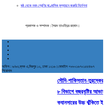
ষষ্ঠ থেকে নবম শ্রেণির ষাণ্মাসিক মূল্যায়নে জরুরি নির্দেশনা
প্রকাশক ও সম্পাদক : সৈয়দ তাওহিদুর রহমান।
অফিস : ৬/৬৩,ব্লক এ,মিরপুর ১২, ঢাকা ১২১৬।মোবাইল +৮৮০১৬৭০১৫৫৪৬৭
শিরোনাম
সৌদি-পাকিস্তান-তুরস্কের ঐত
৮ বিভাগে বজ্রবৃষ্টির আভাস,
ক্যানসারের উচ্চ ঝুঁকিতে ইসর