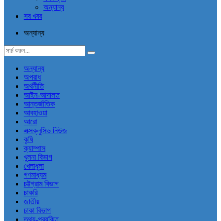
অন্যান্য
সব খবর
অন্যান্য
অন্যান্য
অপরাধ
অর্থনীতি
আইন-আদালত
আন্তর্জাতিক
আবহাওয়া
আরো
এক্সক্লুসিভ নিউজ
কৃষি
ক্যাম্পাস
খুলনা বিভাগ
খেলাধুলা
গণমাধ্যম
চট্টগ্রাম বিভাগ
চাকরি
জাতীয়
ঢাকা বিভাগ
তথ্য-প্রযুক্তি