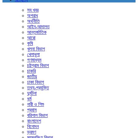
সব খবর
অপরাধ
অর্থনীতি
আইন-আদালত
আন্তর্জাতিক
আরো
কৃষি
খুলনা বিভাগ
খেলাধুলা
গণমাধ্যম
চট্টগ্রাম বিভাগ
চাকরি
জাতীয়
ঢাকা বিভাগ
তথ্য-প্রযুক্তি
দুর্ঘটনা
ধর্ম
নারী ও শিশু
প্রবাস
বরিশাল বিভাগ
বাংলাদেশ
বিনোদন
ভ্রমণ
ময়মনসিংহ বিভাগ