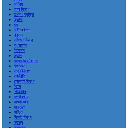
জাতীয়
ঢাকা বিভাগ
তথ্য-প্রযুক্তি
দুর্ঘটনা
ধর্ম
নারী ও শিশু
প্রবাস
বরিশাল বিভাগ
বাংলাদেশ
বিনোদন
ভ্রমণ
ময়মনসিংহ বিভাগ
মুক্তমত
রংপুর বিভাগ
রাজনীতি
রাজশাহী বিভাগ
শিক্ষা
শিশুতোষ
সম্পাদকীয়
সাক্ষাৎকার
সারাদেশ
সাহিত্য
সিলেট বিভাগ
স্বাস্থ্য
অন্যান্য