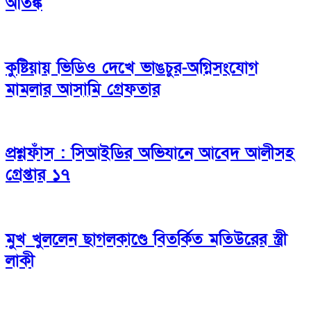
আতঙ্ক
কুষ্টিয়ায় ভিডিও দেখে ভাঙচুর-অগ্নিসংযোগ
মামলার আসামি গ্রেফতার
প্রশ্নফাঁস : সিআইডির অভিযানে আবেদ আলীসহ
গ্রেপ্তার ১৭
মুখ খুললেন ছাগলকাণ্ডে বিতর্কিত মতিউরের স্ত্রী
লাকী