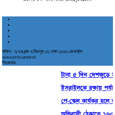
অফিস : ৬/৬৩,ব্লক এ,মিরপুর ১২, ঢাকা ১২১৬।মোবাইল
+৮৮০১৬৭০১৫৫৪৬৭
শিরোনাম
টানা ৫ দিন দেশজুড়ে সক্র
ইসরাইলকে রক্ষায় পর্যাপ্ত 
পে-স্কেল কার্যকর হলে 
অভিবাসী ঠেকাতে ১৬০০ ফু