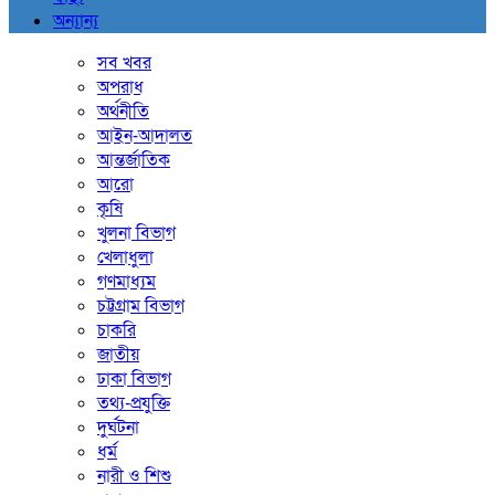
অন্যান্য
সব খবর
অপরাধ
অর্থনীতি
আইন-আদালত
আন্তর্জাতিক
আরো
কৃষি
খুলনা বিভাগ
খেলাধুলা
গণমাধ্যম
চট্টগ্রাম বিভাগ
চাকরি
জাতীয়
ঢাকা বিভাগ
তথ্য-প্রযুক্তি
দুর্ঘটনা
ধর্ম
নারী ও শিশু