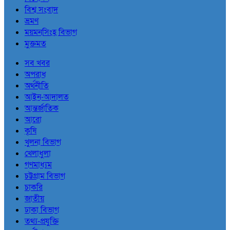
বিশ্ব সংবাদ
ভ্রমণ
ময়মনসিংহ বিভাগ
মুক্তমত
সব খবর
অপরাধ
অর্থনীতি
আইন-আদালত
আন্তর্জাতিক
আরো
কৃষি
খুলনা বিভাগ
খেলাধুলা
গণমাধ্যম
চট্টগ্রাম বিভাগ
চাকরি
জাতীয়
ঢাকা বিভাগ
তথ্য-প্রযুক্তি