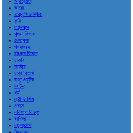
আবহাওয়া
আরো
এক্সক্লুসিভ নিউজ
কৃষি
ক্যাম্পাস
খুলনা বিভাগ
খেলাধুলা
গণমাধ্যম
চট্টগ্রাম বিভাগ
চাকরি
জাতীয়
ঢাকা বিভাগ
তথ্য-প্রযুক্তি
দুর্ঘটনা
ধর্ম
নারী ও শিশু
প্রবাস
বরিশাল বিভাগ
বাণিজ্য
বাংলাদেশ
বিনোদন