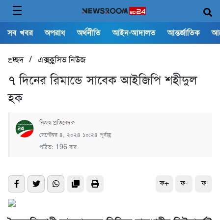
সব খবর
অপরাধ
অর্থনীতি
আইন-আদালত
আন্তর্জাতিক
আ
/
প্রচ্ছদ
এক্সক্লুসিভ নিউজ
৭ দিনের রিমান্ডে সাবেক আইজিপি শহীদুল
হক
নিজস্ব প্রতিবেদক
সেপ্টেম্বর ৪, ২০২৪ ১০:২৪ পূর্বাহ্ণ
পঠিত: 196 বার
ফ+
ফ-
ফ