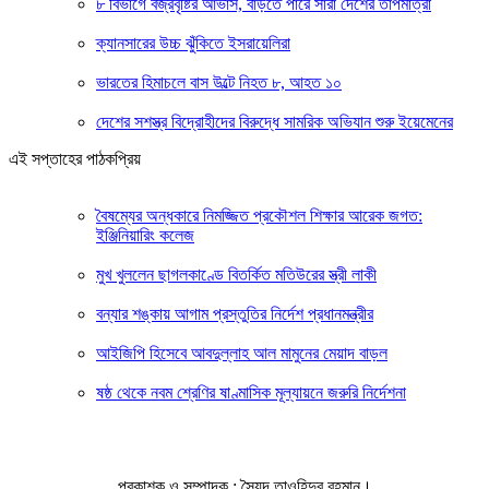
৮ বিভাগে বজ্রবৃষ্টির আভাস, বাড়তে পারে সারা দেশের তাপমাত্রা
ক্যানসারের উচ্চ ঝুঁকিতে ইসরায়েলিরা
ভারতের হিমাচলে বাস উল্টে নিহত ৮, আহত ১০
দেশের সশস্ত্র বিদ্রোহীদের বিরুদ্ধে সামরিক অভিযান শুরু ইয়েমেনের
এই সপ্তাহের পাঠকপ্রিয়
বৈষম্যের অন্ধকারে নিমজ্জিত প্রকৌশল শিক্ষার আরেক জগত:
ইঞ্জিনিয়ারিং কলেজ
মুখ খুললেন ছাগলকাণ্ডে বিতর্কিত মতিউরের স্ত্রী লাকী
বন্যার শঙ্কায় আগাম প্রস্তুতির নির্দেশ প্রধানমন্ত্রীর
আইজিপি হিসেবে আবদুল্লাহ আল মামুনের মেয়াদ বাড়ল
ষষ্ঠ থেকে নবম শ্রেণির ষাণ্মাসিক মূল্যায়নে জরুরি নির্দেশনা
প্রকাশক ও সম্পাদক : সৈয়দ তাওহিদুর রহমান।