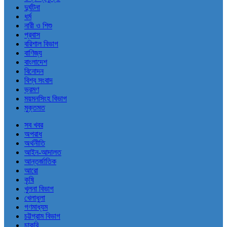
দুর্ঘটনা
ধর্ম
নারী ও শিশু
প্রবাস
বরিশাল বিভাগ
বাণিজ্য
বাংলাদেশ
বিনোদন
বিশ্ব সংবাদ
ভ্রমণ
ময়মনসিংহ বিভাগ
মুক্তমত
সব খবর
অপরাধ
অর্থনীতি
আইন-আদালত
আন্তর্জাতিক
আরো
কৃষি
খুলনা বিভাগ
খেলাধুলা
গণমাধ্যম
চট্টগ্রাম বিভাগ
চাকরি