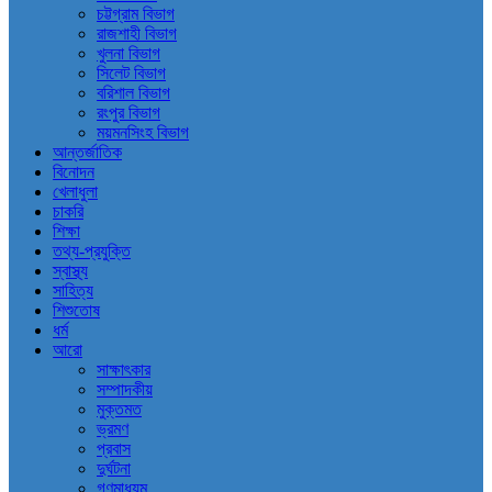
চট্টগ্রাম বিভাগ
রাজশাহী বিভাগ
খুলনা বিভাগ
সিলেট বিভাগ
বরিশাল বিভাগ
রংপুর বিভাগ
ময়মনসিংহ বিভাগ
আন্তর্জাতিক
বিনোদন
খেলাধুলা
চাকরি
শিক্ষা
তথ্য-প্রযুক্তি
স্বাস্থ্য
সাহিত্য
শিশুতোষ
ধর্ম
আরো
সাক্ষাৎকার
সম্পাদকীয়
মুক্তমত
ভ্রমণ
প্রবাস
দুর্ঘটনা
গণমাধ্যম