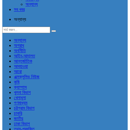
অন্যান্য
সব খবর
অন্যান্য
অন্যান্য
অপরাধ
অর্থনীতি
আইন-আদালত
আন্তর্জাতিক
আবহাওয়া
আরো
এক্সক্লুসিভ নিউজ
কৃষি
ক্যাম্পাস
খুলনা বিভাগ
খেলাধুলা
গণমাধ্যম
চট্টগ্রাম বিভাগ
চাকরি
জাতীয়
ঢাকা বিভাগ
তথ্য-প্রযুক্তি