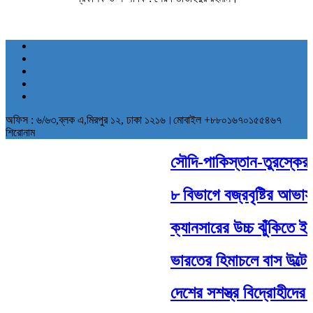
অফিস : ৬/৬৩,ব্লক এ,মিরপুর ১২, ঢাকা ১২১৬।মোবাইল +৮৮০১৬৭০১৫৫৪৬৭
শিরোনাম
সৌদি-পাকিস্তান-তুরস্কের ঐত
৮ বিভাগে বজ্রবৃষ্টির আভাস,
ক্যানসারের উচ্চ ঝুঁকিতে ইসর
ভারতের হিমাচলে বাস উল্টে
দেশের সশস্ত্র বিদ্রোহীদের 