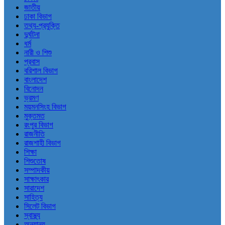
জাতীয়
ঢাকা বিভাগ
তথ্য-প্রযুক্তি
দুর্ঘটনা
ধর্ম
নারী ও শিশু
প্রবাস
বরিশাল বিভাগ
বাংলাদেশ
বিনোদন
ভ্রমণ
ময়মনসিংহ বিভাগ
মুক্তমত
রংপুর বিভাগ
রাজনীতি
রাজশাহী বিভাগ
শিক্ষা
শিশুতোষ
সম্পাদকীয়
সাক্ষাৎকার
সারাদেশ
সাহিত্য
সিলেট বিভাগ
স্বাস্থ্য
অন্যান্য