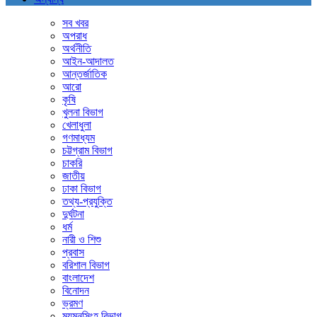
সব খবর
অপরাধ
অর্থনীতি
আইন-আদালত
আন্তর্জাতিক
আরো
কৃষি
খুলনা বিভাগ
খেলাধুলা
গণমাধ্যম
চট্টগ্রাম বিভাগ
চাকরি
জাতীয়
ঢাকা বিভাগ
তথ্য-প্রযুক্তি
দুর্ঘটনা
ধর্ম
নারী ও শিশু
প্রবাস
বরিশাল বিভাগ
বাংলাদেশ
বিনোদন
ভ্রমণ
ময়মনসিংহ বিভাগ