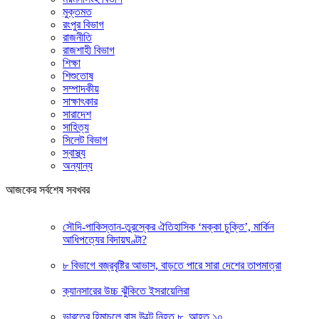
মুক্তমত
রংপুর বিভাগ
রাজনীতি
রাজশাহী বিভাগ
শিক্ষা
শিশুতোষ
সম্পাদকীয়
সাক্ষাৎকার
সারাদেশ
সাহিত্য
সিলেট বিভাগ
স্বাস্থ্য
অন্যান্য
আজকের সর্বশেষ সবখবর
সৌদি-পাকিস্তান-তুরস্কের ঐতিহাসিক ‘মক্কা চুক্তি’, মার্কিন
আধিপত্যের বিদায়ঘণ্টা?
৮ বিভাগে বজ্রবৃষ্টির আভাস, বাড়তে পারে সারা দেশের তাপমাত্রা
ক্যানসারের উচ্চ ঝুঁকিতে ইসরায়েলিরা
ভারতের হিমাচলে বাস উল্টে নিহত ৮, আহত ১০