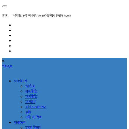
ঢাকা
শনিবার, ৮ই আগস্ট, ২০২৬ খ্রিস্টাব্দ, বিকাল ৩:৫৯
প্রচ্ছদ
বাংলাদেশ
জাতীয়
রাজনীতি
অর্থনীতি
অপরাধ
আইন-আদালত
কৃষি
নারী ও শিশু
সারাদেশ
ঢাকা বিভাগ