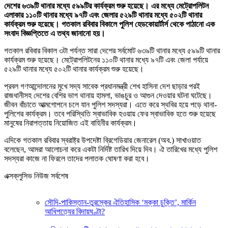
দেশের ৬৩৯টি থানার মধ্যে ৫৯৯টির কার্যক্রম শুরু হয়েছে। এর মধ্যে মেট্রোপলিটন
এলাকার ১১০টি থানার মধ্যে ৯৭টি এবং জেলার ৫২৯টি থানার মধ্যে ৫০২টি থানার
কার্যক্রম শুরু হয়েছে। গতকাল রবিবার বিকালে পুলিশ হেডকোয়ার্টার্স থেকে পাঠানো এক
সংবাদ বিজ্ঞপ্তিতে এ তথ্য জানানো হয়।
গতকাল রবিবার বিকাল ৩টা পর্যন্ত সারা দেশের সর্বমোট ৬৩৯টি থানার মধ্যে ৫৯৯টি থানার
কার্যক্রম শুরু হয়েছে। মেট্রোপলিটনের ১১০টি থানার মধ্যে ৯৭টি এবং জেলা পর্যায়ে
৫২৯টি থানার মধ্যে ৫০২টি থানার কার্যক্রম শুরু হয়েছে।
প্রবল গণআন্দোলনের মুখে সদ্য সাবেক প্রধানমন্ত্রী শেখ হাসিনা দেশ ছাড়ার পরই
রাজধানীসহ দেশের বেশির ভাগ থানায় হামলা, ভাঙচুর ও আগুন দেওয়ার ঘটনা ঘটেছে।
জীবন বাঁচাতে আত্মগোপনে চলে যান পুলিশ সদস্যরা। এতে করে স্থবির হয়ে পড়ে থানা-
পুলিশের কার্যক্রম। তবে পরিস্থিতি স্বাভাবিক হওয়ায় ফের স্বাভাবিক হতে শুরু হয়েছে
মানুষের নিরাপত্তায় নিয়োজিত এই বাহিনীর কার্যক্রম।
এদিকে গতকাল রবিবার স্বরাষ্ট্র উপদেষ্টা ব্রিগেডিয়ার জেনারেল (অব.) সাখাওয়াত
বলেছেন, আমরা আলোচনা করে একটা নির্দিষ্ট তারিখ দিয়ে দিব। ঐ তারিখের মধ্যে পুলিশ
সদস্যরা কাজে না ফিরলে তাদের পলাতক ঘোষণা করা হবে।
এক্সক্লুসিভ নিউজ সর্বশেষ
সৌদি-পাকিস্তান-তুরস্কের ঐতিহাসিক ‘মক্কা চুক্তি’, মার্কিন
আধিপত্যের বিদায়ঘণ্টা?