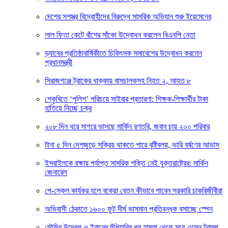
দেশের সশস্ত্র বিদ্রোহীদের বিরুদ্ধে সামরিক অভিযান শুরু ইয়েমেনের
লাল ফিতা কেটে বাঁশের সাঁকো উদ্বোধন করলেন বিএনপি নেতা
ড্যাবের প্রতিষ্ঠাবার্ষিকীতে চিকিৎসক সমাবেশের উদ্বোধন করলেন
প্রধানমন্ত্রী
সিরাজগঞ্জে ট্রাকের ধাক্কায় বাসচালকসহ নিহত ২, আহত ৮
শেকৃবিতে ‘পুলিশ’ পরিচয়ে সাইবার প্রতারণা: শিক্ষক-শিক্ষার্থীর টাকা
হাতিয়ে নিচ্ছে চক্র
২০৮ দিন ধরে সাগরে ভাসছে মার্কিন রণতরি, জবাব চায় ২০০ পরিবার
টানা ৫ দিন দেশজুড়ে সক্রিয় থাকতে পারে বৃষ্টিবলয়, ভারি বর্ষণের আভাস
ইসরাইলকে রক্ষায় পর্যাপ্ত সামরিক শক্তি নেই যুক্তরাষ্ট্রের: মার্কিন
জেনারেল
পে-স্কেল কার্যকর হলে বকেয়া বেতন কীভাবে পাবেন সরকারি চাকরিজীবীরা
অভিবাসী ঠেকাতে ১৬০০ ফুট দীর্ঘ ভাসমান প্রতিবন্ধক বসাচ্ছে স্পেন
সৌদির উদ্বেগ ও ইরানের হুঁশিয়ারির পর হামলা থেকে সরে এলেন ট্রাম্প