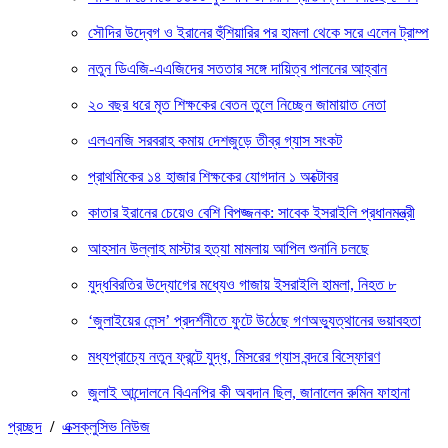
সৌদির উদ্বেগ ও ইরানের হুঁশিয়ারির পর হামলা থেকে সরে এলেন ট্রাম্প
নতুন ডিএজি-এএজিদের সততার সঙ্গে দায়িত্ব পালনের আহ্বান
২০ বছর ধরে মৃত শিক্ষকের বেতন তুলে নিচ্ছেন জামায়াত নেতা
এলএনজি সরবরাহ কমায় দেশজুড়ে তীব্র গ্যাস সংকট
প্রাথমিকের ১৪ হাজার শিক্ষকের যোগদান ১ অক্টোবর
কাতার ইরানের চেয়েও বেশি বিপজ্জনক: সাবেক ইসরাইলি প্রধানমন্ত্রী
আহসান উল্লাহ মাস্টার হত্যা মামলায় আপিল শুনানি চলছে
যুদ্ধবিরতির উদ্যোগের মধ্যেও গাজায় ইসরাইলি হামলা, নিহত ৮
‘জুলাইয়ের লেন্স’ প্রদর্শনীতে ফুটে উঠেছে গণঅভ্যুত্থানের ভয়াবহতা
মধ্যপ্রাচ্যে নতুন ফ্রন্টে যুদ্ধ, মিসরের গ্যাস বন্দরে বিস্ফোরণ
জুলাই আন্দোলনে বিএনপির কী অবদান ছিল, জানালেন রুমিন ফাহানা
প্রচ্ছদ
/
এক্সক্লুসিভ নিউজ