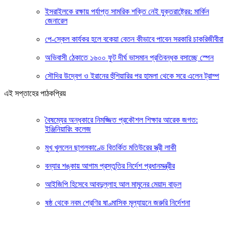
ইসরাইলকে রক্ষায় পর্যাপ্ত সামরিক শক্তি নেই যুক্তরাষ্ট্রের: মার্কিন
জেনারেল
পে-স্কেল কার্যকর হলে বকেয়া বেতন কীভাবে পাবেন সরকারি চাকরিজীবীরা
অভিবাসী ঠেকাতে ১৬০০ ফুট দীর্ঘ ভাসমান প্রতিবন্ধক বসাচ্ছে স্পেন
সৌদির উদ্বেগ ও ইরানের হুঁশিয়ারির পর হামলা থেকে সরে এলেন ট্রাম্প
এই সপ্তাহের পাঠকপ্রিয়
বৈষম্যের অন্ধকারে নিমজ্জিত প্রকৌশল শিক্ষার আরেক জগত:
ইঞ্জিনিয়ারিং কলেজ
মুখ খুললেন ছাগলকাণ্ডে বিতর্কিত মতিউরের স্ত্রী লাকী
বন্যার শঙ্কায় আগাম প্রস্তুতির নির্দেশ প্রধানমন্ত্রীর
আইজিপি হিসেবে আবদুল্লাহ আল মামুনের মেয়াদ বাড়ল
ষষ্ঠ থেকে নবম শ্রেণির ষাণ্মাসিক মূল্যায়নে জরুরি নির্দেশনা