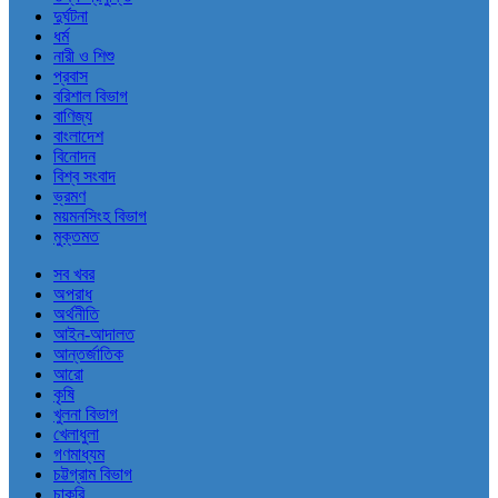
দুর্ঘটনা
ধর্ম
নারী ও শিশু
প্রবাস
বরিশাল বিভাগ
বাণিজ্য
বাংলাদেশ
বিনোদন
বিশ্ব সংবাদ
ভ্রমণ
ময়মনসিংহ বিভাগ
মুক্তমত
সব খবর
অপরাধ
অর্থনীতি
আইন-আদালত
আন্তর্জাতিক
আরো
কৃষি
খুলনা বিভাগ
খেলাধুলা
গণমাধ্যম
চট্টগ্রাম বিভাগ
চাকরি