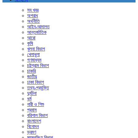
সব খবর
অপরাধ
অর্থনীতি
আইন-আদালত
আন্তর্জাতিক
আরো
কৃষি
খুলনা বিভাগ
খেলাধুলা
গণমাধ্যম
চট্টগ্রাম বিভাগ
চাকরি
জাতীয়
ঢাকা বিভাগ
তথ্য-প্রযুক্তি
দুর্ঘটনা
ধর্ম
নারী ও শিশু
প্রবাস
বরিশাল বিভাগ
বাংলাদেশ
বিনোদন
ভ্রমণ
ময়মনসিংহ বিভাগ