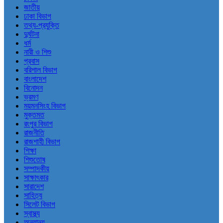
জাতীয়
ঢাকা বিভাগ
তথ্য-প্রযুক্তি
দুর্ঘটনা
ধর্ম
নারী ও শিশু
প্রবাস
বরিশাল বিভাগ
বাংলাদেশ
বিনোদন
ভ্রমণ
ময়মনসিংহ বিভাগ
মুক্তমত
রংপুর বিভাগ
রাজনীতি
রাজশাহী বিভাগ
শিক্ষা
শিশুতোষ
সম্পাদকীয়
সাক্ষাৎকার
সারাদেশ
সাহিত্য
সিলেট বিভাগ
স্বাস্থ্য
অন্যান্য