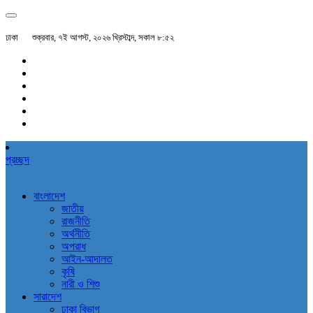
ঢাকা
শুক্রবার, ৭ই আগস্ট, ২০২৬ খ্রিস্টাব্দ, সকাল ৮:৫২
প্রচ্ছদ
বাংলাদেশ
জাতীয়
রাজনীতি
অর্থনীতি
অপরাধ
আইন-আদালত
কৃষি
নারী ও শিশু
সারাদেশ
ঢাকা বিভাগ