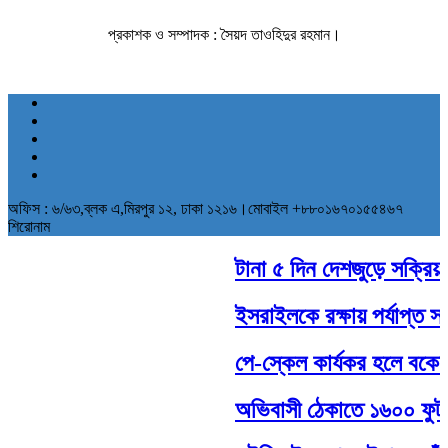
প্রকাশক ও সম্পাদক : সৈয়দ তাওহিদুর রহমান।
অফিস : ৬/৬৩,ব্লক এ,মিরপুর ১২, ঢাকা ১২১৬।মোবাইল +৮৮০১৬৭০১৫৫৪৬৭
শিরোনাম
টানা ৫ দিন দেশজুড়ে সক্রিয় থা
ইসরাইলকে রক্ষায় পর্যাপ্ত সামর
পে-স্কেল কার্যকর হলে বকেয়া
অভিবাসী ঠেকাতে ১৬০০ ফুট দীর