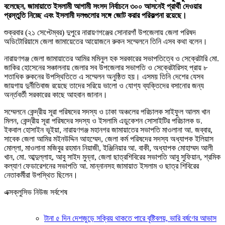
বলেছেন, জামায়াতে ইসলামী আগামী সংসদ নির্বাচনে ৩০০ আসনেই প্রার্থী দেওয়ার
প্রস্তুতি নিচ্ছে এবং ইসলামী দলগুলোর সঙ্গে জোট করার পরিকল্পনা রয়েছে।
শুক্রবার (২১ সেপ্টেম্বর) দুপুরে নারায়ণগঞ্জের সোনারগাঁ উপজেলায় জেলা পরিষদ
অডিটোরিয়ামে জেলা জামায়েতের আয়োজনে রুকন সম্মেলনে তিনি এসব কথা বলেন।
নারায়ণগঞ্জ জেলা জামায়াতের আমির মমিনুল হক সরকারের সভাপতিত্বে ও সেক্রেটারি মো.
জাকির হোসেনের সঞ্চালনায় জেলার সব উপজেলার সভাপতি ও সেক্রেটারিসহ প্রায় ৮
শতাধিক রুকনের উপস্থিতিতে এ সম্মেলন অনুষ্ঠিত হয়। এসময় তিনি দেশের যেসব
জায়গায় দুর্নীতিবাজ রয়েছে তাদের সরিয়ে ভালো ও যোগ্য ব্যক্তিদের বসানোর জন্য
অর্ন্তবর্তী সরকারের কাছে আহবান জানান।
সম্মেলনে কেন্দ্রীয় সূরা পরিষদের সদস্য ও ঢাকা অঞ্চলের পরিচালক সাইফুল আলম খান
মিলন, কেন্দ্রীয় সূরা পরিষদের সদস্য ও ইসলামি এডুকেশন সোসাইটির পরিচালক ড.
ইকবাল হোসাইন ভূইয়া, নারায়ণগঞ্জ মহানগর জামায়াতের সভাপতি মাওলানা আ. জব্বার,
সাবেক জেলা আমির মইনউদ্দিন আহম্মেদ, জেলা কর্ম পরিষদের সদস্য অধ্যাপক ইলিয়াস
মোল্লা, মাওলানা মজিবুর রহমান নিয়াজী, ইঞ্জিনিয়ার আ. বাকী, অধ্যাপক মোহাম্মদ আলী
খান, মো. আব্দুল্লাহ, আবু সাইদ মুন্না, জেলা ছাত্রশিবিরের সভাপতি আবু সুফিয়ান, শ্রমিক
কল্যাণ ফেডারেশনের সভাপতি আ. মান্নানসহ জামায়াত ইসলাম ও ছাত্র শিবিরের
নেতাকর্মীরা উপস্থিত ছিলেন।
এক্সক্লুসিভ নিউজ সর্বশেষ
টানা ৫ দিন দেশজুড়ে সক্রিয় থাকতে পারে বৃষ্টিবলয়, ভারি বর্ষণের আভাস