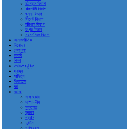
চট্টগ্রাম বিভাগ
রাজশাহী বিভাগ
খুলনা বিভাগ
সিলেট বিভাগ
বরিশাল বিভাগ
রংপুর বিভাগ
ময়মনসিংহ বিভাগ
আন্তর্জাতিক
বিনোদন
খেলাধুলা
চাকরি
শিক্ষা
তথ্য-প্রযুক্তি
স্বাস্থ্য
সাহিত্য
শিশুতোষ
ধর্ম
আরো
সাক্ষাৎকার
সম্পাদকীয়
মুক্তমত
ভ্রমণ
প্রবাস
দুর্ঘটনা
গণমাধ্যম