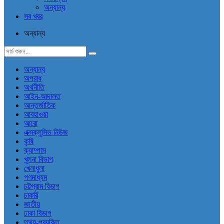
অন্যান্য
সব খবর
অন্যান্য
অন্যান্য
অপরাধ
অর্থনীতি
আইন-আদালত
আন্তর্জাতিক
আবহাওয়া
আরো
এক্সক্লুসিভ নিউজ
কৃষি
ক্যাম্পাস
খুলনা বিভাগ
খেলাধুলা
গণমাধ্যম
চট্টগ্রাম বিভাগ
চাকরি
জাতীয়
ঢাকা বিভাগ
তথ্য-প্রযুক্তি