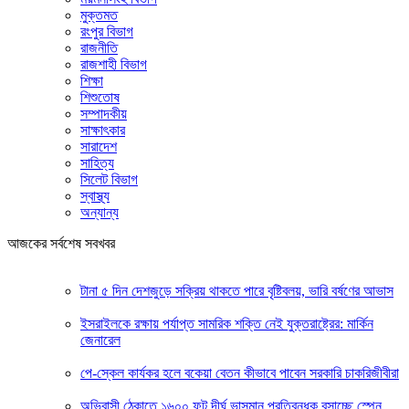
মুক্তমত
রংপুর বিভাগ
রাজনীতি
রাজশাহী বিভাগ
শিক্ষা
শিশুতোষ
সম্পাদকীয়
সাক্ষাৎকার
সারাদেশ
সাহিত্য
সিলেট বিভাগ
স্বাস্থ্য
অন্যান্য
আজকের সর্বশেষ সবখবর
টানা ৫ দিন দেশজুড়ে সক্রিয় থাকতে পারে বৃষ্টিবলয়, ভারি বর্ষণের আভাস
ইসরাইলকে রক্ষায় পর্যাপ্ত সামরিক শক্তি নেই যুক্তরাষ্ট্রের: মার্কিন
জেনারেল
পে-স্কেল কার্যকর হলে বকেয়া বেতন কীভাবে পাবেন সরকারি চাকরিজীবীরা
অভিবাসী ঠেকাতে ১৬০০ ফুট দীর্ঘ ভাসমান প্রতিবন্ধক বসাচ্ছে স্পেন