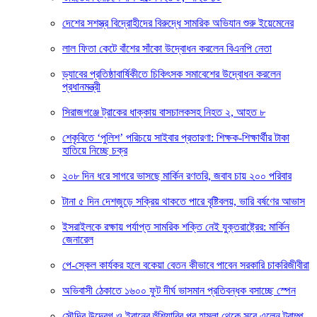
দেশের সশস্ত্র বিদ্রোহীদের বিরুদ্ধে সামরিক অভিযান শুরু ইয়েমেনের
লাল ফিতা কেটে বাঁশের সাঁকো উদ্বোধন করলেন বিএনপি নেতা
ড্যাবের প্রতিষ্ঠাবার্ষিকীতে চিকিৎসক সমাবেশের উদ্বোধন করলেন
প্রধানমন্ত্রী
সিরাজগঞ্জে ট্রাকের ধাক্কায় বাসচালকসহ নিহত ২, আহত ৮
শেকৃবিতে ‘পুলিশ’ পরিচয়ে সাইবার প্রতারণা: শিক্ষক-শিক্ষার্থীর টাকা
হাতিয়ে নিচ্ছে চক্র
২০৮ দিন ধরে সাগরে ভাসছে মার্কিন রণতরি, জবাব চায় ২০০ পরিবার
টানা ৫ দিন দেশজুড়ে সক্রিয় থাকতে পারে বৃষ্টিবলয়, ভারি বর্ষণের আভাস
ইসরাইলকে রক্ষায় পর্যাপ্ত সামরিক শক্তি নেই যুক্তরাষ্ট্রের: মার্কিন
জেনারেল
পে-স্কেল কার্যকর হলে বকেয়া বেতন কীভাবে পাবেন সরকারি চাকরিজীবীরা
অভিবাসী ঠেকাতে ১৬০০ ফুট দীর্ঘ ভাসমান প্রতিবন্ধক বসাচ্ছে স্পেন
সৌদির উদ্বেগ ও ইরানের হুঁশিয়ারির পর হামলা থেকে সরে এলেন ট্রাম্প