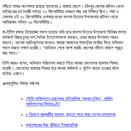
নদীতে নামার অপেক্ষায় রয়েছে মতলবের ৯ হাজার জেলে। চাঁদপুর জেলার ষাটনল থেকে
হাইমচরের চর ভৈরবী পর্যন্ত ৭০ কিলোমিটার অঞ্চলে মাছ ধরা নিষিদ্ধ ছিল। পদ্মা ও
মেঘনার এই ৭০ কিলোমিটার এলাকার মধ্যে মতলব উত্তর উপজেলার ষাটনল থেকে
আমিরাবাদ পর্যন্ত ২৬ কিলোমিটার।
মা-ইলিশ রক্ষায় নিষেধাজ্ঞা সফল হয়েছে দাবি করে মতলব উত্তর উপজেলা সিনিয়র মৎস্য
কর্মকর্তা বিজয় চন্দ্র দাশ দৈনিক ইত্তেফাককে বলছেন, এবার মাছের উৎপাদন আরও
বাড়বে। অনেক প্রতিকূলতার মধ্যেও আমরা আমাদের সামর্থ্যের সর্বোচ্চ দিয়ে অভিযান
সফল করতে সক্ষম হয়েছি। ‘অভিযান শেষে আশা করছি জেলেরা নদীতে নামলে প্রচুর
মাছ পাবে।’
তিনি আরও বলেন, অভিযান পরিচালনা করতে গিয়ে আমরা জেলেদের হামলার শিকার
হয়েছি। জেলেদের হামলার শিকার হয়ে মৎস্য কর্মকর্তা ও পুলিশ আহত হওয়ার ঘটনা
ঘটেছে এখানে।
এক্সক্লুসিভ নিউজ সর্বশেষ
সৌদি-পাকিস্তান-তুরস্কের ঐতিহাসিক ‘মক্কা চুক্তি’, মার্কিন
আধিপত্যের বিদায়ঘণ্টা?
৮ বিভাগে বজ্রবৃষ্টির আভাস, বাড়তে পারে সারা দেশের তাপমাত্রা
ক্যানসারের উচ্চ ঝুঁকিতে ইসরায়েলিরা