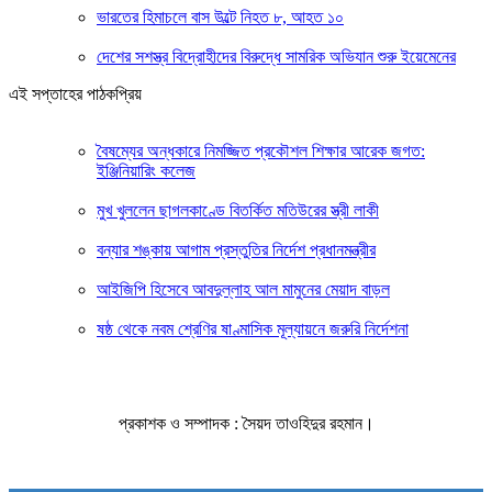
ভারতের হিমাচলে বাস উল্টে নিহত ৮, আহত ১০
দেশের সশস্ত্র বিদ্রোহীদের বিরুদ্ধে সামরিক অভিযান শুরু ইয়েমেনের
এই সপ্তাহের পাঠকপ্রিয়
বৈষম্যের অন্ধকারে নিমজ্জিত প্রকৌশল শিক্ষার আরেক জগত:
ইঞ্জিনিয়ারিং কলেজ
মুখ খুললেন ছাগলকাণ্ডে বিতর্কিত মতিউরের স্ত্রী লাকী
বন্যার শঙ্কায় আগাম প্রস্তুতির নির্দেশ প্রধানমন্ত্রীর
আইজিপি হিসেবে আবদুল্লাহ আল মামুনের মেয়াদ বাড়ল
ষষ্ঠ থেকে নবম শ্রেণির ষাণ্মাসিক মূল্যায়নে জরুরি নির্দেশনা
প্রকাশক ও সম্পাদক : সৈয়দ তাওহিদুর রহমান।