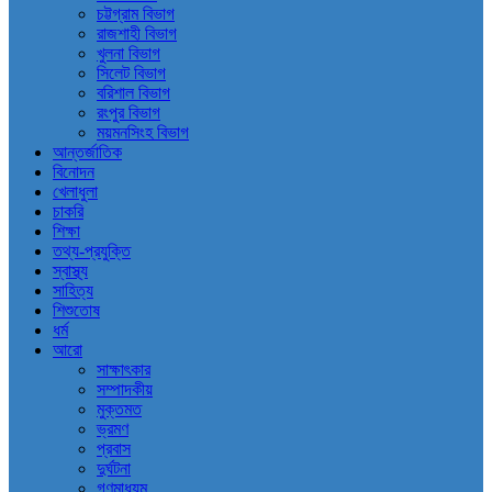
চট্টগ্রাম বিভাগ
রাজশাহী বিভাগ
খুলনা বিভাগ
সিলেট বিভাগ
বরিশাল বিভাগ
রংপুর বিভাগ
ময়মনসিংহ বিভাগ
আন্তর্জাতিক
বিনোদন
খেলাধুলা
চাকরি
শিক্ষা
তথ্য-প্রযুক্তি
স্বাস্থ্য
সাহিত্য
শিশুতোষ
ধর্ম
আরো
সাক্ষাৎকার
সম্পাদকীয়
মুক্তমত
ভ্রমণ
প্রবাস
দুর্ঘটনা
গণমাধ্যম