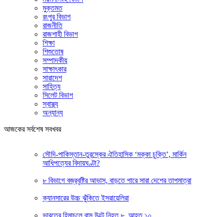
মুক্তমত
রংপুর বিভাগ
রাজনীতি
রাজশাহী বিভাগ
শিক্ষা
শিশুতোষ
সম্পাদকীয়
সাক্ষাৎকার
সারাদেশ
সাহিত্য
সিলেট বিভাগ
স্বাস্থ্য
অন্যান্য
আজকের সর্বশেষ সবখবর
সৌদি-পাকিস্তান-তুরস্কের ঐতিহাসিক ‘মক্কা চুক্তি’, মার্কিন
আধিপত্যের বিদায়ঘণ্টা?
৮ বিভাগে বজ্রবৃষ্টির আভাস, বাড়তে পারে সারা দেশের তাপমাত্রা
ক্যানসারের উচ্চ ঝুঁকিতে ইসরায়েলিরা
ভারতের হিমাচলে বাস উল্টে নিহত ৮, আহত ১০