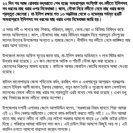
২২ দিন পর আজ রোববার মধ্যরাতে শেষ হচ্ছে অভয়াশ্রম সংশ্লিষ্ট নদ-নদীতে ইলিশসহ
সব ধরনের মাছ ধরার ওপর নিষেধাজ্ঞা। জাল, নৌকা নিয়ে নদীতে নেমে মাছ ধরার জন্য
প্রস্তুত জেলেরা। মা-ইলিশ রক্ষায় গত ১৩ অক্টোবর থেকে ৩ নভেম্বর পর্যন্ত ছয়টি
অভয়াশ্রমে ইলিশসহ সব ধরনের মাছ ধরার ওপর নিষেধাজ্ঞা জারি হয়।
এ সময় নদী ও সাগরে মাছ শিকার, পরিবহন, মজুত, কেনা-বেচা ও বিনিময় নিষিদ্ধ করে
মৎস্য অধিদপ্তর। জাল, নৌকাসহ মাছ ধরার বিভিন্ন সরঞ্জাম নিয়ে প্রস্তুত চাঁদপুরের
মতলব উত্তর উপজেলার অন্তত ৯ হাজার জেলে। দীর্ঘদিন পর নদীতে নেমে কাঙ্ক্ষিত মাছ
ধরার আশা তাদের।
উপজেলা মৎস্য অফিস সূত্রে জানা যায়, মা-ইলিশ রক্ষার অভিযানে ৭ লাখ মিটার জাল
উদ্ধার করা হয়েছে। ২৭ জন জেলেকে আটক ও পাঁচটি নৌকা জব্দ করা হয়েছে।
জেলেদের বিরুদ্ধে মামলা হয়েছে। কাউকে আবার মোবাইল কোর্টের মাধ্যমে সাজা দেওয়া
হয়েছে।
ষাটনল মালোপাড়ার জেলা শযিতোষ বর্মন, রনজিৎ পাল ও এখলাছপুর আশ্রয়ন প্রকল্পের
জেলে ইদ্রিস আলী জানান, ট্রলার মেরামত, নতুন জাল তৈরি ও পুরোনো জাল সেলাইসহ
মতলবের মেঘনা নদীতে মাছ ধরার সব প্রস্তুতি এরই মধ্যে শেষ করা হয়েছে। এখন শুধু
মাছ শিকারের জন্য নদীতে নামার অপেক্ষা।
উপজেলার দশানী এলাকার জেলে আলাউদ্দিন বলেন, ‘সরকারের নিয়ম মানতে গিয়া আমরা
এই ২২ দিন বেকার আছিলাম। কোনো কাম-কাইজই করতে পাড়ি নাই। ২২ দিন আমরা
যাতে মাছ ধরতে নদীত না নামি হের লাইগা সরকার আমগো মাত্র ২৫ কেজি কইরা চাউল
দিছে। পরিবারে আমরা খাউন্না সাত জন। এই চাউল দিয়া আমগো কিছুই অয় না। এই
কয়দিন চলতে আমগো ধারদেনা করোন লাগজে।