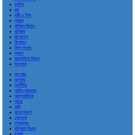
দুর্ঘটনা
ধর্ম
নারী ও শিশু
প্রবাস
বরিশাল বিভাগ
বাণিজ্য
বাংলাদেশ
বিনোদন
বিশ্ব সংবাদ
ভ্রমণ
ময়মনসিংহ বিভাগ
মুক্তমত
সব খবর
অপরাধ
অর্থনীতি
আইন-আদালত
আন্তর্জাতিক
আরো
কৃষি
খুলনা বিভাগ
খেলাধুলা
গণমাধ্যম
চট্টগ্রাম বিভাগ
চাকরি