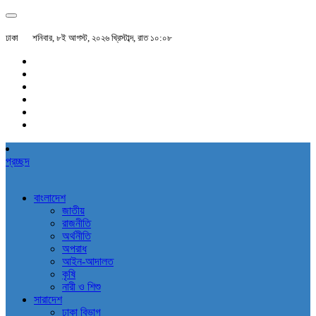
ঢাকা
শনিবার, ৮ই আগস্ট, ২০২৬ খ্রিস্টাব্দ, রাত ১০:০৮
প্রচ্ছদ
বাংলাদেশ
জাতীয়
রাজনীতি
অর্থনীতি
অপরাধ
আইন-আদালত
কৃষি
নারী ও শিশু
সারাদেশ
ঢাকা বিভাগ