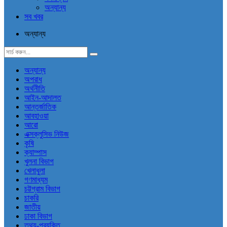
অন্যান্য
সব খবর
অন্যান্য
অন্যান্য
অপরাধ
অর্থনীতি
আইন-আদালত
আন্তর্জাতিক
আবহাওয়া
আরো
এক্সক্লুসিভ নিউজ
কৃষি
ক্যাম্পাস
খুলনা বিভাগ
খেলাধুলা
গণমাধ্যম
চট্টগ্রাম বিভাগ
চাকরি
জাতীয়
ঢাকা বিভাগ
তথ্য-প্রযুক্তি