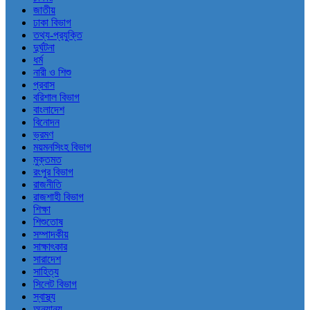
জাতীয়
ঢাকা বিভাগ
তথ্য-প্রযুক্তি
দুর্ঘটনা
ধর্ম
নারী ও শিশু
প্রবাস
বরিশাল বিভাগ
বাংলাদেশ
বিনোদন
ভ্রমণ
ময়মনসিংহ বিভাগ
মুক্তমত
রংপুর বিভাগ
রাজনীতি
রাজশাহী বিভাগ
শিক্ষা
শিশুতোষ
সম্পাদকীয়
সাক্ষাৎকার
সারাদেশ
সাহিত্য
সিলেট বিভাগ
স্বাস্থ্য
অন্যান্য