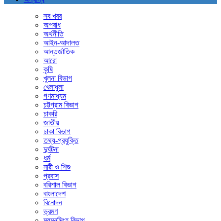
সব খবর
অপরাধ
অর্থনীতি
আইন-আদালত
আন্তর্জাতিক
আরো
কৃষি
খুলনা বিভাগ
খেলাধুলা
গণমাধ্যম
চট্টগ্রাম বিভাগ
চাকরি
জাতীয়
ঢাকা বিভাগ
তথ্য-প্রযুক্তি
দুর্ঘটনা
ধর্ম
নারী ও শিশু
প্রবাস
বরিশাল বিভাগ
বাংলাদেশ
বিনোদন
ভ্রমণ
ময়মনসিংহ বিভাগ