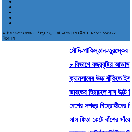
অফিস : ৬/৬৩,ব্লক এ,মিরপুর ১২, ঢাকা ১২১৬।মোবাইল +৮৮০১৬৭০১৫৫৪৬৭
শিরোনাম
সৌদি-পাকিস্তান-তুরস্কের ঐতি
৮ বিভাগে বজ্রবৃষ্টির আভাস, 
ক্যানসারের উচ্চ ঝুঁকিতে ইসরা
ভারতের হিমাচলে বাস উল্টে 
দেশের সশস্ত্র বিদ্রোহীদের বি
লাল ফিতা কেটে বাঁশের সাঁকো