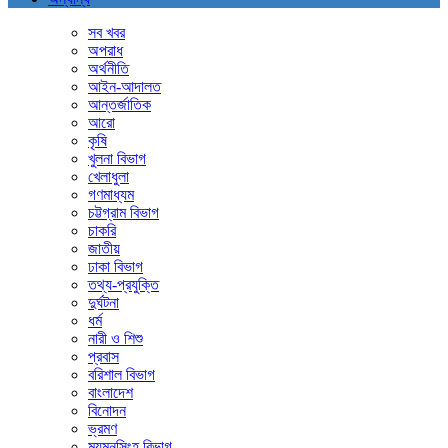
সব খবর
অপরাধ
অর্থনীতি
আইন-আদালত
আন্তর্জাতিক
আরো
কৃষি
খুলনা বিভাগ
খেলাধুলা
গণমাধ্যম
চট্টগ্রাম বিভাগ
চাকরি
জাতীয়
ঢাকা বিভাগ
তথ্য-প্রযুক্তি
দুর্ঘটনা
ধর্ম
নারী ও শিশু
প্রবাস
বরিশাল বিভাগ
বাংলাদেশ
বিনোদন
ভ্রমণ
ময়মনসিংহ বিভাগ