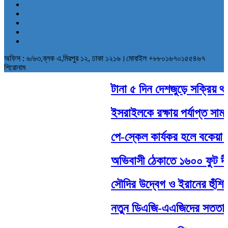
অফিস : ৬/৬৩,ব্লক এ,মিরপুর ১২, ঢাকা ১২১৬।মোবাইল +৮৮০১৬৭০১৫৫৪৬৭
শিরোনাম
টানা ৫ দিন দেশজুড়ে সক্রিয় থাকত
ইসরাইলকে রক্ষায় পর্যাপ্ত সামরিক
পে-স্কেল কার্যকর হলে বকেয়া ব
অভিবাসী ঠেকাতে ১৬০০ ফুট দীর্ঘ
সৌদির উদ্বেগ ও ইরানের হুঁশিয়া
নতুন ডিএজি-এএজিদের সততার সঙ্