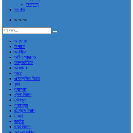
অন্যান্য
সব খবর
অন্যান্য
অন্যান্য
অপরাধ
অর্থনীতি
আইন-আদালত
আন্তর্জাতিক
আবহাওয়া
আরো
এক্সক্লুসিভ নিউজ
কৃষি
ক্যাম্পাস
খুলনা বিভাগ
খেলাধুলা
গণমাধ্যম
চট্টগ্রাম বিভাগ
চাকরি
জাতীয়
ঢাকা বিভাগ
তথ্য-প্রযুক্তি