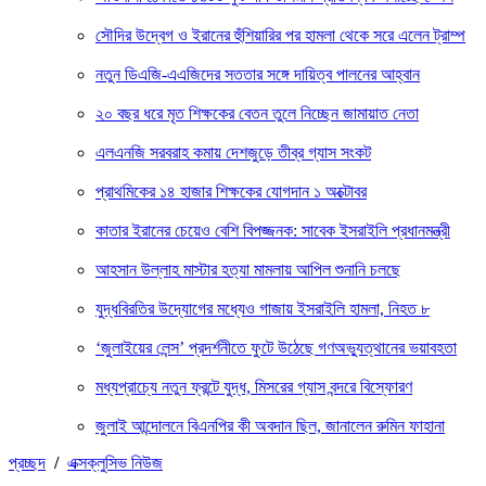
সৌদির উদ্বেগ ও ইরানের হুঁশিয়ারির পর হামলা থেকে সরে এলেন ট্রাম্প
নতুন ডিএজি-এএজিদের সততার সঙ্গে দায়িত্ব পালনের আহ্বান
২০ বছর ধরে মৃত শিক্ষকের বেতন তুলে নিচ্ছেন জামায়াত নেতা
এলএনজি সরবরাহ কমায় দেশজুড়ে তীব্র গ্যাস সংকট
প্রাথমিকের ১৪ হাজার শিক্ষকের যোগদান ১ অক্টোবর
কাতার ইরানের চেয়েও বেশি বিপজ্জনক: সাবেক ইসরাইলি প্রধানমন্ত্রী
আহসান উল্লাহ মাস্টার হত্যা মামলায় আপিল শুনানি চলছে
যুদ্ধবিরতির উদ্যোগের মধ্যেও গাজায় ইসরাইলি হামলা, নিহত ৮
‘জুলাইয়ের লেন্স’ প্রদর্শনীতে ফুটে উঠেছে গণঅভ্যুত্থানের ভয়াবহতা
মধ্যপ্রাচ্যে নতুন ফ্রন্টে যুদ্ধ, মিসরের গ্যাস বন্দরে বিস্ফোরণ
জুলাই আন্দোলনে বিএনপির কী অবদান ছিল, জানালেন রুমিন ফাহানা
প্রচ্ছদ
/
এক্সক্লুসিভ নিউজ