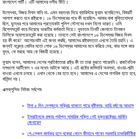
বাংলাদেশ পার্টি। এটি আমাদের দলীয় নীতি।
উল্লেখ্য, বিজয় দিবস মানি না- এমন বক্তব্য দিয়ে ব্যারিস্টার ফুয়াদ বলেছিলেন, বিষয়টি
আলাপ করতে হবে রাষ্ট্রকে। ১৬ ডিসেম্বরের পরে কী হয়েছিল- আমার বাবা মুক্তিযোদ্ধা
ছিল, যুদ্ধের পরে আমাদের প্রত্যেকটা পুলিশ স্টেশনের দখল নিলো ভারত। ওসি
রিপ্লেসমেন্ট করে দিয়েছে ভারতীয় কর্মকর্তা দিয়ে। ন্যূনতম তিনটি জেলাতে তিনজন
ডিসিকে অ্যাপয়েনমেন্ট করা হয়েছে। তাহলে সেই বাংলাদেশে ১৬ ডিসেম্বর বিজয় দিবস
হয় কী করে? আলোচনাটা এই জন্য করছি, আমাদের রাষ্ট্রসত্তা এখনো তৈরি হয়নি। এ
জন্যই নরেন্দ্র মোদির মতো লোক ১৬ ডিসেম্বর আমাদের মনে করিয়ে দেয়, কার সঙ্গে কার
যুদ্ধ, কে মরছে আর কে বিজয়ী হয়েছে।
ফুয়াদ বলেন, আমাদের দেশের প্রতিষ্ঠাতারা রাষ্ট্র কী তা তারা বুঝতে পারেননি। রাজনৈতিক
দলগুলো আর্টিকেল ৭ এর মধ্যে আটকে আছে। এই রাষ্ট্রে জমিদারি অবস্থা, ধাওয়া-পাল্টা
ধাওয়া এখনো চলছে। এখান থেকে বের হতে হবে। আমাদের এ দেশের নাগরিক হতে হবে,
বাসিন্দা নয়।
এক্সক্লুসিভ নিউজ সর্বশেষ
টানা ৫ দিন দেশজুড়ে সক্রিয় থাকতে পারে বৃষ্টিবলয়, ভারি বর্ষণের আভাস
ইসরাইলকে রক্ষায় পর্যাপ্ত সামরিক শক্তি নেই যুক্তরাষ্ট্রের: মার্কিন
জেনারেল
পে-স্কেল কার্যকর হলে বকেয়া বেতন কীভাবে পাবেন সরকারি চাকরিজীবীরা