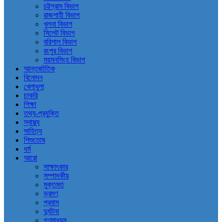
চট্টগ্রাম বিভাগ
রাজশাহী বিভাগ
খুলনা বিভাগ
সিলেট বিভাগ
বরিশাল বিভাগ
রংপুর বিভাগ
ময়মনসিংহ বিভাগ
আন্তর্জাতিক
বিনোদন
খেলাধুলা
চাকরি
শিক্ষা
তথ্য-প্রযুক্তি
স্বাস্থ্য
সাহিত্য
শিশুতোষ
ধর্ম
আরো
সাক্ষাৎকার
সম্পাদকীয়
মুক্তমত
ভ্রমণ
প্রবাস
দুর্ঘটনা
গণমাধ্যম