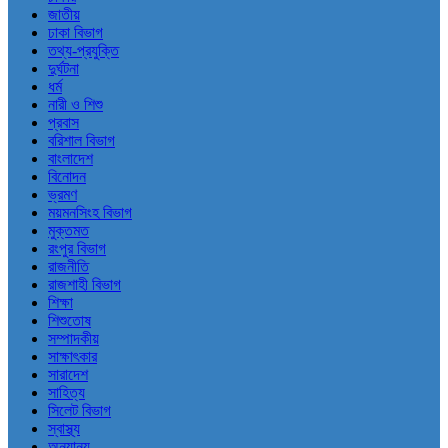
জাতীয়
ঢাকা বিভাগ
তথ্য-প্রযুক্তি
দুর্ঘটনা
ধর্ম
নারী ও শিশু
প্রবাস
বরিশাল বিভাগ
বাংলাদেশ
বিনোদন
ভ্রমণ
ময়মনসিংহ বিভাগ
মুক্তমত
রংপুর বিভাগ
রাজনীতি
রাজশাহী বিভাগ
শিক্ষা
শিশুতোষ
সম্পাদকীয়
সাক্ষাৎকার
সারাদেশ
সাহিত্য
সিলেট বিভাগ
স্বাস্থ্য
অন্যান্য