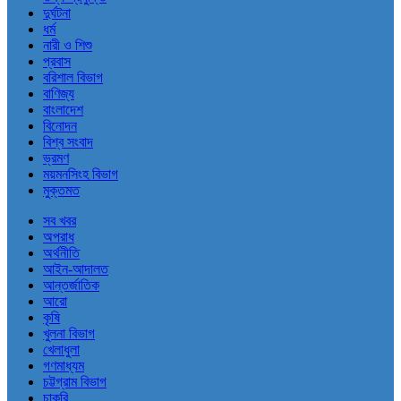
দুর্ঘটনা
ধর্ম
নারী ও শিশু
প্রবাস
বরিশাল বিভাগ
বাণিজ্য
বাংলাদেশ
বিনোদন
বিশ্ব সংবাদ
ভ্রমণ
ময়মনসিংহ বিভাগ
মুক্তমত
সব খবর
অপরাধ
অর্থনীতি
আইন-আদালত
আন্তর্জাতিক
আরো
কৃষি
খুলনা বিভাগ
খেলাধুলা
গণমাধ্যম
চট্টগ্রাম বিভাগ
চাকরি