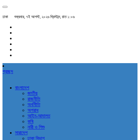
ঢাকা
শুক্রবার, ৭ই আগস্ট, ২০২৬ খ্রিস্টাব্দ, রাত ১:০৬
প্রচ্ছদ
বাংলাদেশ
জাতীয়
রাজনীতি
অর্থনীতি
অপরাধ
আইন-আদালত
কৃষি
নারী ও শিশু
সারাদেশ
ঢাকা বিভাগ