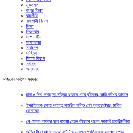
মুক্তমত
রংপুর বিভাগ
রাজনীতি
রাজশাহী বিভাগ
শিক্ষা
শিশুতোষ
সম্পাদকীয়
সাক্ষাৎকার
সারাদেশ
সাহিত্য
সিলেট বিভাগ
স্বাস্থ্য
অন্যান্য
আজকের সর্বশেষ সবখবর
টানা ৫ দিন দেশজুড়ে সক্রিয় থাকতে পারে বৃষ্টিবলয়, ভারি বর্ষণের আভাস
ইসরাইলকে রক্ষায় পর্যাপ্ত সামরিক শক্তি নেই যুক্তরাষ্ট্রের: মার্কিন
জেনারেল
পে-স্কেল কার্যকর হলে বকেয়া বেতন কীভাবে পাবেন সরকারি চাকরিজীবীরা
অভিবাসী ঠেকাতে ১৬০০ ফুট দীর্ঘ ভাসমান প্রতিবন্ধক বসাচ্ছে স্পেন