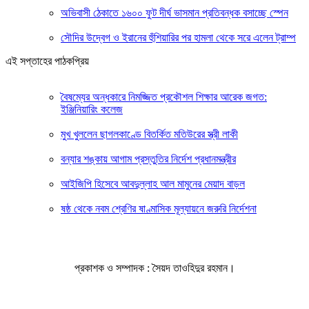
অভিবাসী ঠেকাতে ১৬০০ ফুট দীর্ঘ ভাসমান প্রতিবন্ধক বসাচ্ছে স্পেন
সৌদির উদ্বেগ ও ইরানের হুঁশিয়ারির পর হামলা থেকে সরে এলেন ট্রাম্প
এই সপ্তাহের পাঠকপ্রিয়
বৈষম্যের অন্ধকারে নিমজ্জিত প্রকৌশল শিক্ষার আরেক জগত:
ইঞ্জিনিয়ারিং কলেজ
মুখ খুললেন ছাগলকাণ্ডে বিতর্কিত মতিউরের স্ত্রী লাকী
বন্যার শঙ্কায় আগাম প্রস্তুতির নির্দেশ প্রধানমন্ত্রীর
আইজিপি হিসেবে আবদুল্লাহ আল মামুনের মেয়াদ বাড়ল
ষষ্ঠ থেকে নবম শ্রেণির ষাণ্মাসিক মূল্যায়নে জরুরি নির্দেশনা
প্রকাশক ও সম্পাদক : সৈয়দ তাওহিদুর রহমান।