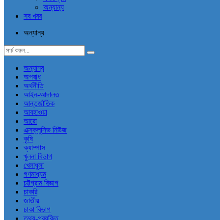
অন্যান্য
সব খবর
অন্যান্য
অন্যান্য
অপরাধ
অর্থনীতি
আইন-আদালত
আন্তর্জাতিক
আবহাওয়া
আরো
এক্সক্লুসিভ নিউজ
কৃষি
ক্যাম্পাস
খুলনা বিভাগ
খেলাধুলা
গণমাধ্যম
চট্টগ্রাম বিভাগ
চাকরি
জাতীয়
ঢাকা বিভাগ
তথ্য-প্রযুক্তি