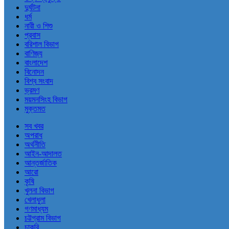
দুর্ঘটনা
ধর্ম
নারী ও শিশু
প্রবাস
বরিশাল বিভাগ
বাণিজ্য
বাংলাদেশ
বিনোদন
বিশ্ব সংবাদ
ভ্রমণ
ময়মনসিংহ বিভাগ
মুক্তমত
সব খবর
অপরাধ
অর্থনীতি
আইন-আদালত
আন্তর্জাতিক
আরো
কৃষি
খুলনা বিভাগ
খেলাধুলা
গণমাধ্যম
চট্টগ্রাম বিভাগ
চাকরি