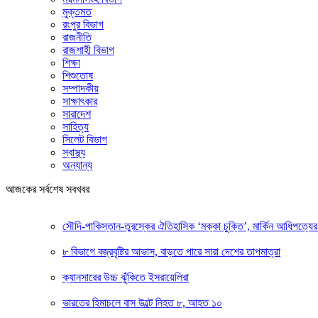
মুক্তমত
রংপুর বিভাগ
রাজনীতি
রাজশাহী বিভাগ
শিক্ষা
শিশুতোষ
সম্পাদকীয়
সাক্ষাৎকার
সারাদেশ
সাহিত্য
সিলেট বিভাগ
স্বাস্থ্য
অন্যান্য
আজকের সর্বশেষ সবখবর
সৌদি-পাকিস্তান-তুরস্কের ঐতিহাসিক ‘মক্কা চুক্তি’, মার্কিন আধিপত্যের 
৮ বিভাগে বজ্রবৃষ্টির আভাস, বাড়তে পারে সারা দেশের তাপমাত্রা
ক্যানসারের উচ্চ ঝুঁকিতে ইসরায়েলিরা
ভারতের হিমাচলে বাস উল্টে নিহত ৮, আহত ১০