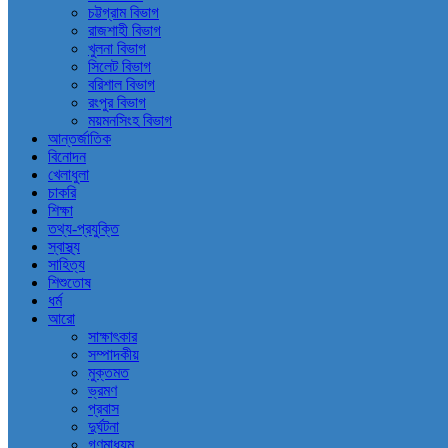
চট্টগ্রাম বিভাগ
রাজশাহী বিভাগ
খুলনা বিভাগ
সিলেট বিভাগ
বরিশাল বিভাগ
রংপুর বিভাগ
ময়মনসিংহ বিভাগ
আন্তর্জাতিক
বিনোদন
খেলাধুলা
চাকরি
শিক্ষা
তথ্য-প্রযুক্তি
স্বাস্থ্য
সাহিত্য
শিশুতোষ
ধর্ম
আরো
সাক্ষাৎকার
সম্পাদকীয়
মুক্তমত
ভ্রমণ
প্রবাস
দুর্ঘটনা
গণমাধ্যম