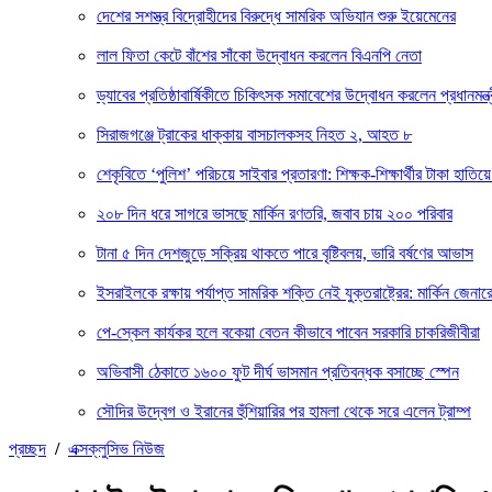
দেশের সশস্ত্র বিদ্রোহীদের বিরুদ্ধে সামরিক অভিযান শুরু ইয়েমেনের
লাল ফিতা কেটে বাঁশের সাঁকো উদ্বোধন করলেন বিএনপি নেতা
ড্যাবের প্রতিষ্ঠাবার্ষিকীতে চিকিৎসক সমাবেশের উদ্বোধন করলেন প্রধানমন্ত্
সিরাজগঞ্জে ট্রাকের ধাক্কায় বাসচালকসহ নিহত ২, আহত ৮
শেকৃবিতে ‘পুলিশ’ পরিচয়ে সাইবার প্রতারণা: শিক্ষক-শিক্ষার্থীর টাকা হাতিয়ে
২০৮ দিন ধরে সাগরে ভাসছে মার্কিন রণতরি, জবাব চায় ২০০ পরিবার
টানা ৫ দিন দেশজুড়ে সক্রিয় থাকতে পারে বৃষ্টিবলয়, ভারি বর্ষণের আভাস
ইসরাইলকে রক্ষায় পর্যাপ্ত সামরিক শক্তি নেই যুক্তরাষ্ট্রের: মার্কিন জেনার
পে-স্কেল কার্যকর হলে বকেয়া বেতন কীভাবে পাবেন সরকারি চাকরিজীবীরা
অভিবাসী ঠেকাতে ১৬০০ ফুট দীর্ঘ ভাসমান প্রতিবন্ধক বসাচ্ছে স্পেন
সৌদির উদ্বেগ ও ইরানের হুঁশিয়ারির পর হামলা থেকে সরে এলেন ট্রাম্প
প্রচ্ছদ
/
এক্সক্লুসিভ নিউজ