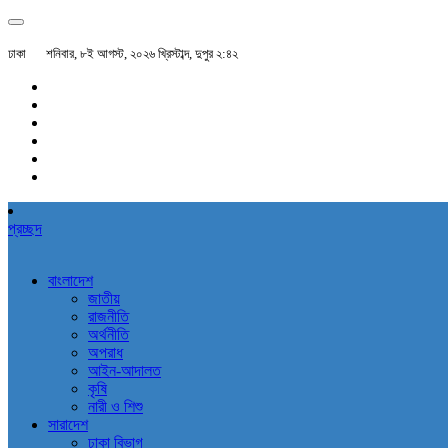
ঢাকা
শনিবার, ৮ই আগস্ট, ২০২৬ খ্রিস্টাব্দ, দুপুর ২:৪২
প্রচ্ছদ
বাংলাদেশ
জাতীয়
রাজনীতি
অর্থনীতি
অপরাধ
আইন-আদালত
কৃষি
নারী ও শিশু
সারাদেশ
ঢাকা বিভাগ