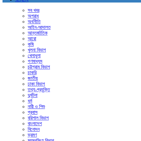
সব খবর
অপরাধ
অর্থনীতি
আইন-আদালত
আন্তর্জাতিক
আরো
কৃষি
খুলনা বিভাগ
খেলাধুলা
গণমাধ্যম
চট্টগ্রাম বিভাগ
চাকরি
জাতীয়
ঢাকা বিভাগ
তথ্য-প্রযুক্তি
দুর্ঘটনা
ধর্ম
নারী ও শিশু
প্রবাস
বরিশাল বিভাগ
বাংলাদেশ
বিনোদন
ভ্রমণ
ময়মনসিংহ বিভাগ