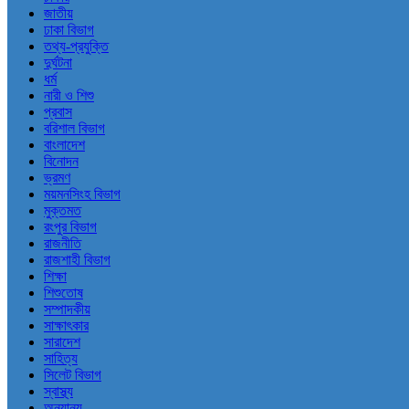
জাতীয়
ঢাকা বিভাগ
তথ্য-প্রযুক্তি
দুর্ঘটনা
ধর্ম
নারী ও শিশু
প্রবাস
বরিশাল বিভাগ
বাংলাদেশ
বিনোদন
ভ্রমণ
ময়মনসিংহ বিভাগ
মুক্তমত
রংপুর বিভাগ
রাজনীতি
রাজশাহী বিভাগ
শিক্ষা
শিশুতোষ
সম্পাদকীয়
সাক্ষাৎকার
সারাদেশ
সাহিত্য
সিলেট বিভাগ
স্বাস্থ্য
অন্যান্য