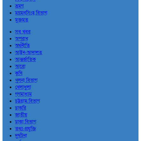
ভ্রমণ
ময়মনসিংহ বিভাগ
মুক্তমত
সব খবর
অপরাধ
অর্থনীতি
আইন-আদালত
আন্তর্জাতিক
আরো
কৃষি
খুলনা বিভাগ
খেলাধুলা
গণমাধ্যম
চট্টগ্রাম বিভাগ
চাকরি
জাতীয়
ঢাকা বিভাগ
তথ্য-প্রযুক্তি
দুর্ঘটনা