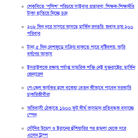
শেকৃবিতে ‘পুলিশ’ পরিচয়ে সাইবার প্রতারণা: শিক্ষক-শিক্ষার্থীর
টাকা হাতিয়ে নিচ্ছে চক্র
২০৮ দিন ধরে সাগরে ভাসছে মার্কিন রণতরি, জবাব চায় ২০০
পরিবার
টানা ৫ দিন দেশজুড়ে সক্রিয় থাকতে পারে বৃষ্টিবলয়, ভারি
বর্ষণের আভাস
ইসরাইলকে রক্ষায় পর্যাপ্ত সামরিক শক্তি নেই যুক্তরাষ্ট্রের: মার্কিন
জেনারেল
পে-স্কেল কার্যকর হলে বকেয়া বেতন কীভাবে পাবেন সরকারি
চাকরিজীবীরা
অভিবাসী ঠেকাতে ১৬০০ ফুট দীর্ঘ ভাসমান প্রতিবন্ধক বসাচ্ছে
স্পেন
সৌদির উদ্বেগ ও ইরানের হুঁশিয়ারির পর হামলা থেকে সরে
এলেন ট্রাম্প