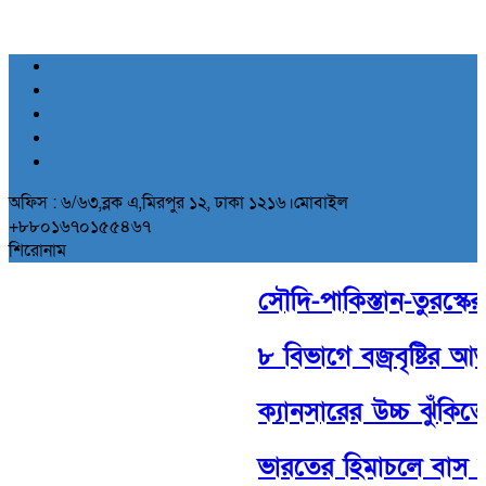
অফিস : ৬/৬৩,ব্লক এ,মিরপুর ১২, ঢাকা ১২১৬।মোবাইল
+৮৮০১৬৭০১৫৫৪৬৭
শিরোনাম
সৌদি-পাকিস্তান-তুরস্কের ঐ
৮ বিভাগে বজ্রবৃষ্টির আভ
ক্যানসারের উচ্চ ঝুঁকিতে
ভারতের হিমাচলে বাস উ