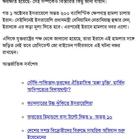
ক্ষয়ক্ষতি হয়েছে- সেই সম্পর্কেও বিস্তারিত কিছু জানা যায়নি।
গত ১ অক্টোবর ইসরায়েলে অন্তত ২০০ ব্যালিস্টিক ক্ষেপণাস্ত্র হামলা চালায়
ইরান। সেইদিনেই ইসরায়েলি প্রধানমন্ত্রী বেনিয়ামিন নেতানিয়াহু হুঙ্কার দেন,
ইরানকে এর কড়া মূল্য দিতে হবে। এরপরেই ইরানে হামলার খবর এলো।
এদিকে যুক্তরাষ্ট্রের পক্ষ থেকে জানানো হয়েছে, তারা ইরানে এই হামলার সঙ্গে
জড়িত নেই তবে প্রেসিডেন্ট জো বাইডেন গভীরভাবে এই ঘটনা নজর
রাখছেন।
আন্তর্জাতিক সর্বশেষ
সৌদি-পাকিস্তান-তুরস্কের ঐতিহাসিক ‘মক্কা চুক্তি’, মার্কিন
আধিপত্যের বিদায়ঘণ্টা?
ক্যানসারের উচ্চ ঝুঁকিতে ইসরায়েলিরা
ভারতের হিমাচলে বাস উল্টে নিহত ৮, আহত ১০
দেশের সশস্ত্র বিদ্রোহীদের বিরুদ্ধে সামরিক অভিযান শুরু
ইয়েমেনের