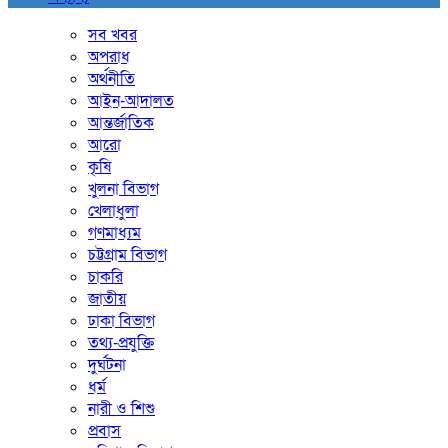
সব খবর
অপরাধ
অর্থনীতি
আইন-আদালত
আন্তর্জাতিক
আরো
কৃষি
খুলনা বিভাগ
খেলাধুলা
গণমাধ্যম
চট্টগ্রাম বিভাগ
চাকরি
জাতীয়
ঢাকা বিভাগ
তথ্য-প্রযুক্তি
দুর্ঘটনা
ধর্ম
নারী ও শিশু
প্রবাস