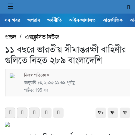
সব খবর
অপরাধ
অর্থনীতি
আইন-আদালত
আন্তর্জাতিক
আ
প্রচ্ছদ
/
এক্সক্লুসিভ নিউজ
১১ বছরে ভারতীয় সীমান্তরক্ষী বাহিনীর
গুলিতে নিহত ২৮৯ বাংলাদেশি
নিজস্ব প্রতিবেদক
জানুয়ারি ১৩, ২০২৫ ১১:৩৯ পূর্বাহ্ণ
পঠিত: 195 বার
ফ+
ফ-
ফ