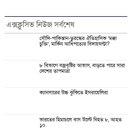
এক্সক্লুসিভ নিউজ সর্বশেষ
সৌদি-পাকিস্তান-তুরস্কের ঐতিহাসিক ‘মক্কা
চুক্তি’, মার্কিন আধিপত্যের বিদায়ঘণ্টা?
৮ বিভাগে বজ্রবৃষ্টির আভাস, বাড়তে পারে সারা
দেশের তাপমাত্রা
ক্যানসারের উচ্চ ঝুঁকিতে ইসরায়েলিরা
ভারতের হিমাচলে বাস উল্টে নিহত ৮, আহত
১০