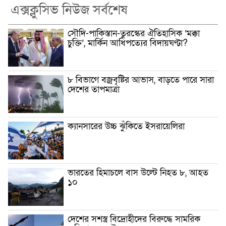
এক্সক্লুসিভ নিউজ সর্বশেষ
সৌদি-পাকিস্তান-তুরস্কের ঐতিহাসিক ‘মক্কা
চুক্তি’, মার্কিন আধিপত্যের বিদায়ঘণ্টা?
৮ বিভাগে বজ্রবৃষ্টির আভাস, বাড়তে পারে সারা
দেশের তাপমাত্রা
ক্যানসারের উচ্চ ঝুঁকিতে ইসরায়েলিরা
ভারতের হিমাচলে বাস উল্টে নিহত ৮, আহত
১০
দেশের সশস্ত্র বিদ্রোহীদের বিরুদ্ধে সামরিক