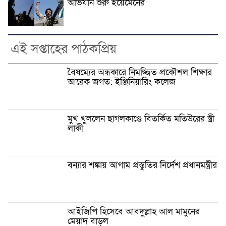
অভিযান শুরু ইয়েমেনের
এই সপ্তাহের পাঠকপ্রিয়
বৈষম্যের অন্ধকারে নিমজ্জিত প্রকৌশল শিক্ষার
আরেক জগত: ইঞ্জিনিয়ারিং কলেজ
মুখ খুললেন ছাগলকাণ্ডে বিতর্কিত মতিউরের স্ত্রী
লাকী
বন্যার শঙ্কায় আগাম প্রস্তুতির নির্দেশ প্রধানমন্ত্রীর
আইজিপি হিসেবে আবদুল্লাহ আল মামুনের
মেয়াদ বাড়ল