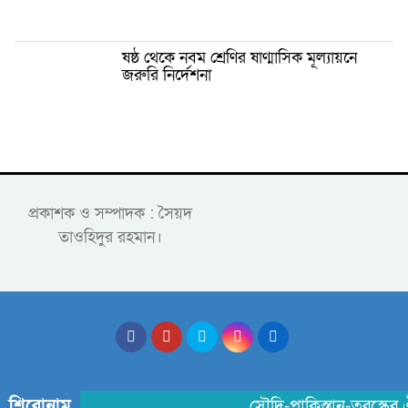
ষষ্ঠ থেকে নবম শ্রেণির ষাণ্মাসিক মূল্যায়নে
জরুরি নির্দেশনা
প্রকাশক ও সম্পাদক : সৈয়দ
তাওহিদুর রহমান।
শিরোনাম
সৌদি-পাকিস্তান-তুরস্কের ঐত