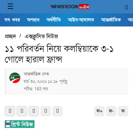
সব খবর
অপরাধ
অর্থনীতি
আইন-আদালত
আন্তর্জাতিক
আ
প্রচ্ছদ
/
এক্সক্লুসিভ নিউজ
১১ পরিবর্তন নিয়ে কলম্বিয়াকে ৩-১
গোলে হারাল ফ্রান্স
আন্তর্জাতিক ডেস্ক
মার্চ ৩০, ২০২৬ ১০:১৮ পূর্বাহ্ণ
পঠিত: 163 বার
ফ+
ফ-
ফ