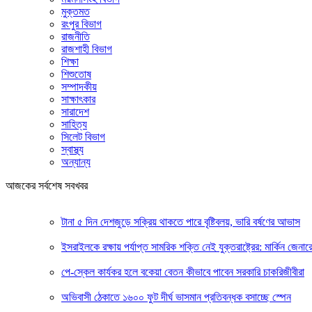
মুক্তমত
রংপুর বিভাগ
রাজনীতি
রাজশাহী বিভাগ
শিক্ষা
শিশুতোষ
সম্পাদকীয়
সাক্ষাৎকার
সারাদেশ
সাহিত্য
সিলেট বিভাগ
স্বাস্থ্য
অন্যান্য
আজকের সর্বশেষ সবখবর
টানা ৫ দিন দেশজুড়ে সক্রিয় থাকতে পারে বৃষ্টিবলয়, ভারি বর্ষণের আভাস
ইসরাইলকে রক্ষায় পর্যাপ্ত সামরিক শক্তি নেই যুক্তরাষ্ট্রের: মার্কিন জেনার
পে-স্কেল কার্যকর হলে বকেয়া বেতন কীভাবে পাবেন সরকারি চাকরিজীবীরা
অভিবাসী ঠেকাতে ১৬০০ ফুট দীর্ঘ ভাসমান প্রতিবন্ধক বসাচ্ছে স্পেন