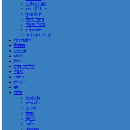
চট্টগ্রাম বিভাগ
রাজশাহী বিভাগ
খুলনা বিভাগ
সিলেট বিভাগ
বরিশাল বিভাগ
রংপুর বিভাগ
ময়মনসিংহ বিভাগ
আন্তর্জাতিক
বিনোদন
খেলাধুলা
চাকরি
শিক্ষা
তথ্য-প্রযুক্তি
স্বাস্থ্য
সাহিত্য
শিশুতোষ
ধর্ম
আরো
সাক্ষাৎকার
সম্পাদকীয়
মুক্তমত
ভ্রমণ
প্রবাস
দুর্ঘটনা
গণমাধ্যম