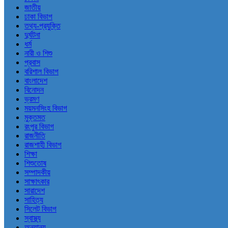
জাতীয়
ঢাকা বিভাগ
তথ্য-প্রযুক্তি
দুর্ঘটনা
ধর্ম
নারী ও শিশু
প্রবাস
বরিশাল বিভাগ
বাংলাদেশ
বিনোদন
ভ্রমণ
ময়মনসিংহ বিভাগ
মুক্তমত
রংপুর বিভাগ
রাজনীতি
রাজশাহী বিভাগ
শিক্ষা
শিশুতোষ
সম্পাদকীয়
সাক্ষাৎকার
সারাদেশ
সাহিত্য
সিলেট বিভাগ
স্বাস্থ্য
অন্যান্য