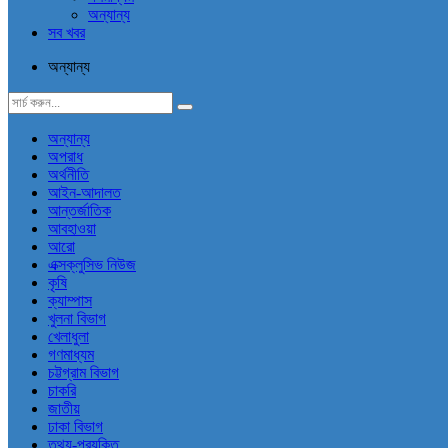
অন্যান্য
সব খবর
অন্যান্য
অন্যান্য
অপরাধ
অর্থনীতি
আইন-আদালত
আন্তর্জাতিক
আবহাওয়া
আরো
এক্সক্লুসিভ নিউজ
কৃষি
ক্যাম্পাস
খুলনা বিভাগ
খেলাধুলা
গণমাধ্যম
চট্টগ্রাম বিভাগ
চাকরি
জাতীয়
ঢাকা বিভাগ
তথ্য-প্রযুক্তি