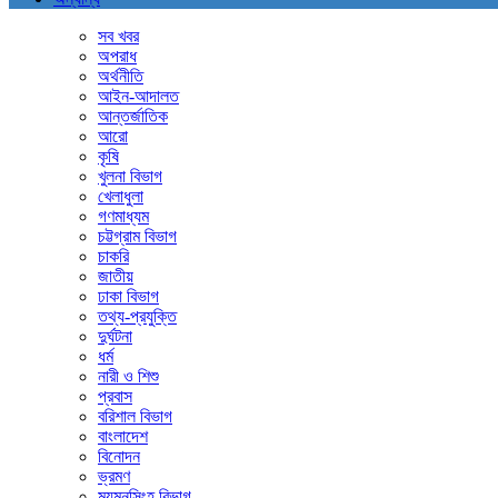
সব খবর
অপরাধ
অর্থনীতি
আইন-আদালত
আন্তর্জাতিক
আরো
কৃষি
খুলনা বিভাগ
খেলাধুলা
গণমাধ্যম
চট্টগ্রাম বিভাগ
চাকরি
জাতীয়
ঢাকা বিভাগ
তথ্য-প্রযুক্তি
দুর্ঘটনা
ধর্ম
নারী ও শিশু
প্রবাস
বরিশাল বিভাগ
বাংলাদেশ
বিনোদন
ভ্রমণ
ময়মনসিংহ বিভাগ