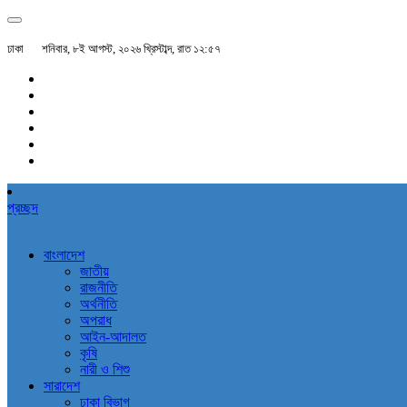
ঢাকা
শনিবার, ৮ই আগস্ট, ২০২৬ খ্রিস্টাব্দ, রাত ১২:৫৭
প্রচ্ছদ
বাংলাদেশ
জাতীয়
রাজনীতি
অর্থনীতি
অপরাধ
আইন-আদালত
কৃষি
নারী ও শিশু
সারাদেশ
ঢাকা বিভাগ