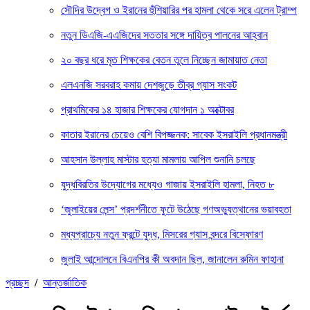
সৌদির উদ্বেগ ও ইরানের হুঁশিয়ারির পর হামলা থেকে সরে এলেন ট্রাম্প
নতুন ডিএজি-এএজিদের সততার সঙ্গে দায়িত্ব পালনের আহ্বান
২০ বছর ধরে মৃত শিক্ষকের বেতন তুলে নিচ্ছেন জামায়াত নেতা
এলএনজি সরবরাহ কমায় দেশজুড়ে তীব্র গ্যাস সংকট
প্রাথমিকের ১৪ হাজার শিক্ষকের যোগদান ১ অক্টোবর
কাতার ইরানের চেয়েও বেশি বিপজ্জনক: সাবেক ইসরাইলি প্রধানমন্ত্রী
আহসান উল্লাহ মাস্টার হত্যা মামলায় আপিল শুনানি চলছে
যুদ্ধবিরতির উদ্যোগের মধ্যেও গাজায় ইসরাইলি হামলা, নিহত ৮
‘জুলাইয়ের লেন্স’ প্রদর্শনীতে ফুটে উঠেছে গণঅভ্যুত্থানের ভয়াবহতা
মধ্যপ্রাচ্যে নতুন ফ্রন্টে যুদ্ধ, মিসরের গ্যাস বন্দরে বিস্ফোরণ
জুলাই আন্দোলনে বিএনপির কী অবদান ছিল, জানালেন রুমিন ফাহানা
প্রচ্ছদ
/
আন্তর্জাতিক