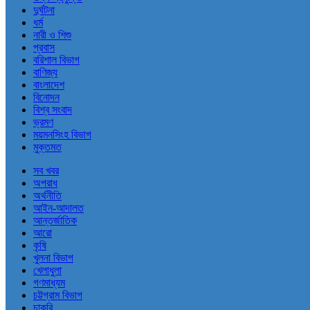
দুর্ঘটনা
ধর্ম
নারী ও শিশু
প্রবাস
বরিশাল বিভাগ
বাণিজ্য
বাংলাদেশ
বিনোদন
বিশ্ব সংবাদ
ভ্রমণ
ময়মনসিংহ বিভাগ
মুক্তমত
সব খবর
অপরাধ
অর্থনীতি
আইন-আদালত
আন্তর্জাতিক
আরো
কৃষি
খুলনা বিভাগ
খেলাধুলা
গণমাধ্যম
চট্টগ্রাম বিভাগ
চাকরি