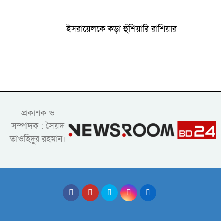
ইসরায়েলকে কড়া হুঁশিয়ারি রাশিয়ার
প্রকাশক ও
সম্পাদক : সৈয়দ
তাওহিদুর রহমান।