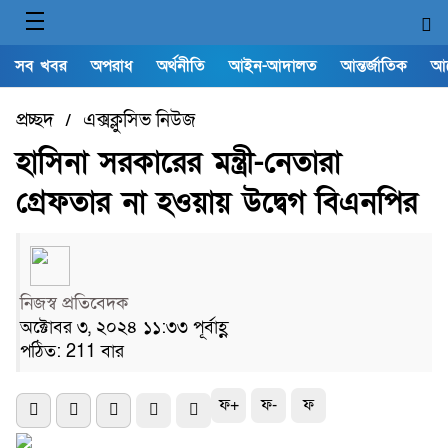
সব খবর
অপরাধ
অর্থনীতি
আইন-আদালত
আন্তর্জাতিক
আ
প্রচ্ছদ
এক্সক্লুসিভ নিউজ
/
হাসিনা সরকারের মন্ত্রী-নেতারা
গ্রেফতার না হওয়ায় উদ্বেগ বিএনপির
নিজস্ব প্রতিবেদক
অক্টোবর ৩, ২০২৪ ১১:৩৩ পূর্বাহ্ণ
পঠিত: 211 বার
ফ+
ফ-
ফ