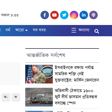
্দ, সকাল ৯:৫৫
ষ
ধর্ম
আরো
সব খবর
অন্যান্য
আন্তর্জাতিক সর্বশেষ
ইসরাইলকে রক্ষায় পর্যাপ্ত
সামরিক শক্তি নেই
যুক্তরাষ্ট্রের: মার্কিন জেনারেল
অভিবাসী ঠেকাতে ১৬০০
ফুট দীর্ঘ ভাসমান প্রতিবন্ধক
ফ-
ফ
বসাচ্ছে স্পেন