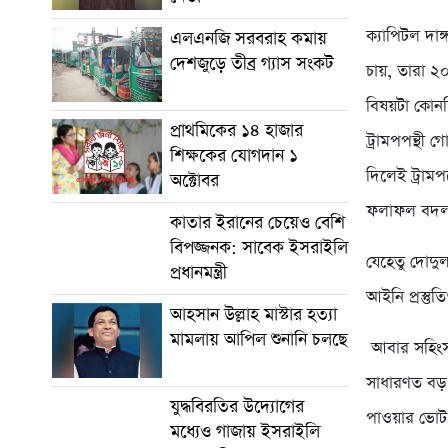
ক্যাপিটল দাঙ
এলএনজি সরবরাহ কমায়
দেশজুড়ে তীব্র গ্যাস সংকট
চায়, তারা ২০
বিষয়টা কোনদ
প্রাথমিকের ১৪ হাজার
ট্রামপপন্থী 
শিক্ষকের যোগদান ১
দিলেই ট্রাম
অক্টোবর
ফলাফল বদলান
কাতার ইরানের চেয়েও বেশি
বিপজ্জনক: সাবেক ইসরাইলি
যেহেতু দোদু
প্রধানমন্ত্রী
আইনি প্রস্তু
আহসান উল্লাহ মাস্টার হত্যা
মামলায় আপিল শুনানি চলছে
আবার সহিংসত
সাধারণত বড় 
যুদ্ধবিরতির উদ্যোগের
পাওয়ার ভোট 
মধ্যেও গাজায় ইসরাইলি