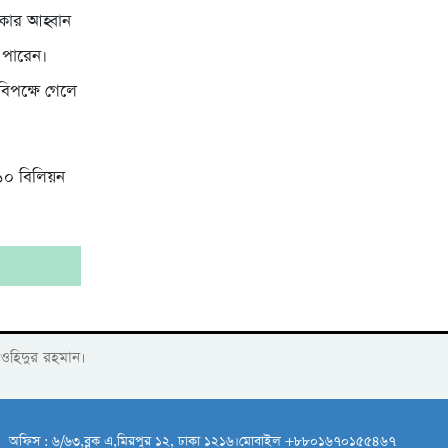
াকার আহ্বান
ে পারেন।
িপক্ষে গেলে
১০ বিলিয়ন
াওহিদুর রহমান।
অফিস : ৬/৬৩,ব্লক এ,মিরপুর ১২, ঢাকা ১২১৬।মোবাইল +৮৮০১৬৭০১৫৫৪৬৭