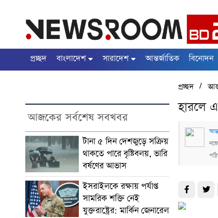
প্রচ্ছদ
বাংলাদেশ
সারাদেশ
আন্তর্জাতিক
বিনোদন
/
প্রচ্ছদ
আন্
হারলে এ
আজকের সর্বশেষ সবখবর
আন্ত
টানা ৫ দিন দেশজুড়ে সক্রিয়
নভে
থাকতে পারে বৃষ্টিবলয়, ভারি
পঠ
বর্ষণের আভাস
ইসরাইলকে রক্ষায় পর্যাপ্ত
সামরিক শক্তি নেই
যুক্তরাষ্ট্রের: মার্কিন জেনারেল