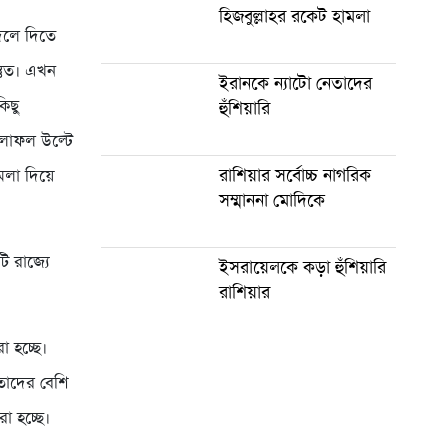
হিজবুল্লাহর রকেট হামলা
বদলে দিতে
্তুত। এখন
ইরানকে ন্যাটো নেতাদের
িছু
হুঁশিয়ারি
 ফলাফল উল্টে
রাশিয়ার সর্বোচ্চ নাগরিক
মলা দিয়ে
সম্মাননা মোদিকে
ি রাজ্যে
ইসরায়েলকে কড়া হুঁশিয়ারি
রাশিয়ার
 হচ্ছে।
তাদের বেশি
া হচ্ছে।