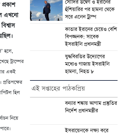
সৌদির উদ্বেগ ও ইরানের
 প্রকাশ
হুঁশিয়ারির পর হামলা থেকে
াফল এখনো
সরে এলেন ট্রাম্প
বিশ্বাস
কাতার ইরানের চেয়েও বেশি
য়েছিল।
বিপজ্জনক: সাবেক
ইসরাইলি প্রধানমন্ত্রী
ি’ হলে,
যুদ্ধবিরতির উদ্যোগের
েছে ট্রাম্পের
মধ্যেও গাজায় ইসরাইলি
হামলা, নিহত ৮
তিবার একই
প্রতিপক্ষের
এই সপ্তাহের পাঠকপ্রিয়
যাপিটল হিল
বন্যার শঙ্কায় আগাম প্রস্তুতির
নির্দেশ প্রধানমন্ত্রীর
্বাচন নিয়ে
 পারে।
ইসরায়েলকে লক্ষ্য করে