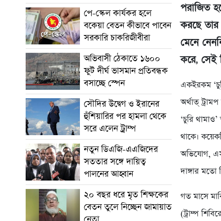
পরাজিত হল
পে-স্কেল কার্যকর হলে
করছে তার 
বকেয়া বেতন কীভাবে পাবেন
সরকারি চাকরিজীবীরা
মেনে নেনন
অভিবাসী ঠেকাতে ১৬০০
করে, সেই 
ফুট দীর্ঘ ভাসমান প্রতিবন্ধক
বসাচ্ছে স্পেন
একইরকম ‘চুর
অর্থাত্ ট্রা
সৌদির উদ্বেগ ও ইরানের
হুঁশিয়ারির পর হামলা থেকে
‘চুরি থামাও’
সরে এলেন ট্রাম্প
থাকে। কয়েকট
নতুন ডিএজি-এএজিদের
অভিযোগ, এসব
সততার সঙ্গে দায়িত্ব
দাঙ্গার মতো 
পালনের আহ্বান
২০ বছর ধরে মৃত শিক্ষকের
গত মাসে মার্
বেতন তুলে নিচ্ছেন জামায়াত
(ট্রাম্প শি
নেতা