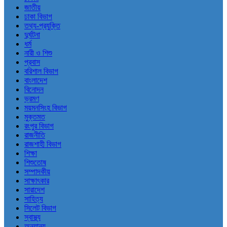
জাতীয়
ঢাকা বিভাগ
তথ্য-প্রযুক্তি
দুর্ঘটনা
ধর্ম
নারী ও শিশু
প্রবাস
বরিশাল বিভাগ
বাংলাদেশ
বিনোদন
ভ্রমণ
ময়মনসিংহ বিভাগ
মুক্তমত
রংপুর বিভাগ
রাজনীতি
রাজশাহী বিভাগ
শিক্ষা
শিশুতোষ
সম্পাদকীয়
সাক্ষাৎকার
সারাদেশ
সাহিত্য
সিলেট বিভাগ
স্বাস্থ্য
অন্যান্য