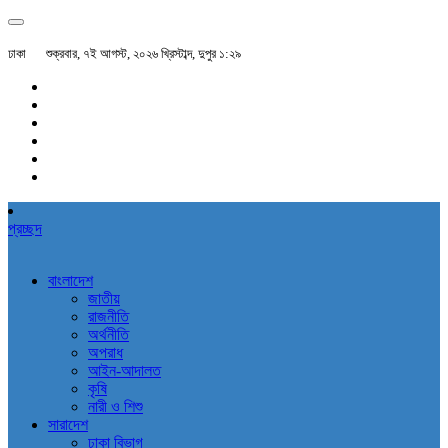
ঢাকা
শুক্রবার, ৭ই আগস্ট, ২০২৬ খ্রিস্টাব্দ, দুপুর ১:২৯
প্রচ্ছদ
বাংলাদেশ
জাতীয়
রাজনীতি
অর্থনীতি
অপরাধ
আইন-আদালত
কৃষি
নারী ও শিশু
সারাদেশ
ঢাকা বিভাগ