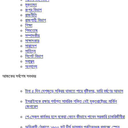
মুক্তমত
রংপুর বিভাগ
রাজনীতি
রাজশাহী বিভাগ
শিক্ষা
শিশুতোষ
সম্পাদকীয়
সাক্ষাৎকার
সারাদেশ
সাহিত্য
সিলেট বিভাগ
স্বাস্থ্য
অন্যান্য
আজকের সর্বশেষ সবখবর
টানা ৫ দিন দেশজুড়ে সক্রিয় থাকতে পারে বৃষ্টিবলয়, ভারি বর্ষণের আভাস
ইসরাইলকে রক্ষায় পর্যাপ্ত সামরিক শক্তি নেই যুক্তরাষ্ট্রের: মার্কিন
জেনারেল
পে-স্কেল কার্যকর হলে বকেয়া বেতন কীভাবে পাবেন সরকারি চাকরিজীবীরা
অভিবাসী ঠেকাতে ১৬০০ ফুট দীর্ঘ ভাসমান প্রতিবন্ধক বসাচ্ছে স্পেন