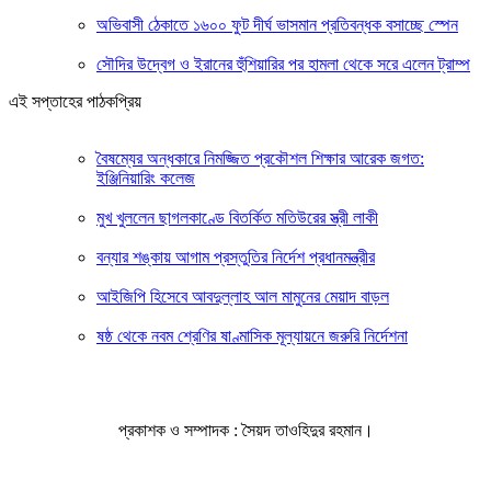
অভিবাসী ঠেকাতে ১৬০০ ফুট দীর্ঘ ভাসমান প্রতিবন্ধক বসাচ্ছে স্পেন
সৌদির উদ্বেগ ও ইরানের হুঁশিয়ারির পর হামলা থেকে সরে এলেন ট্রাম্প
এই সপ্তাহের পাঠকপ্রিয়
বৈষম্যের অন্ধকারে নিমজ্জিত প্রকৌশল শিক্ষার আরেক জগত:
ইঞ্জিনিয়ারিং কলেজ
মুখ খুললেন ছাগলকাণ্ডে বিতর্কিত মতিউরের স্ত্রী লাকী
বন্যার শঙ্কায় আগাম প্রস্তুতির নির্দেশ প্রধানমন্ত্রীর
আইজিপি হিসেবে আবদুল্লাহ আল মামুনের মেয়াদ বাড়ল
ষষ্ঠ থেকে নবম শ্রেণির ষাণ্মাসিক মূল্যায়নে জরুরি নির্দেশনা
প্রকাশক ও সম্পাদক : সৈয়দ তাওহিদুর রহমান।