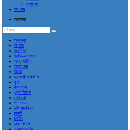
অন্যান্য
সব খবর
অন্যান্য
অন্যান্য
অপরাধ
অর্থনীতি
আইন-আদালত
আন্তর্জাতিক
আবহাওয়া
আরো
এক্সক্লুসিভ নিউজ
কৃষি
ক্যাম্পাস
খুলনা বিভাগ
খেলাধুলা
গণমাধ্যম
চট্টগ্রাম বিভাগ
চাকরি
জাতীয়
ঢাকা বিভাগ
তথ্য-প্রযুক্তি