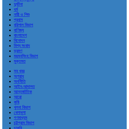
দুর্ঘটনা
ধর্ম
নারী ও শিশু
প্রবাস
বরিশাল বিভাগ
বাণিজ্য
বাংলাদেশ
বিনোদন
বিশ্ব সংবাদ
ভ্রমণ
ময়মনসিংহ বিভাগ
মুক্তমত
সব খবর
অপরাধ
অর্থনীতি
আইন-আদালত
আন্তর্জাতিক
আরো
কৃষি
খুলনা বিভাগ
খেলাধুলা
গণমাধ্যম
চট্টগ্রাম বিভাগ
চাকরি