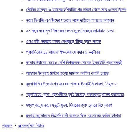
সৌদির উদ্বেগ ও ইরানের হুঁশিয়ারির পর হামলা থেকে সরে এলেন ট্রাম্প
নতুন ডিএজি-এএজিদের সততার সঙ্গে দায়িত্ব পালনের আহ্বান
২০ বছর ধরে মৃত শিক্ষকের বেতন তুলে নিচ্ছেন জামায়াত নেতা
এলএনজি সরবরাহ কমায় দেশজুড়ে তীব্র গ্যাস সংকট
প্রাথমিকের ১৪ হাজার শিক্ষকের যোগদান ১ অক্টোবর
কাতার ইরানের চেয়েও বেশি বিপজ্জনক: সাবেক ইসরাইলি প্রধানমন্ত্রী
আহসান উল্লাহ মাস্টার হত্যা মামলায় আপিল শুনানি চলছে
যুদ্ধবিরতির উদ্যোগের মধ্যেও গাজায় ইসরাইলি হামলা, নিহত ৮
‘জুলাইয়ের লেন্স’ প্রদর্শনীতে ফুটে উঠেছে গণঅভ্যুত্থানের ভয়াবহতা
মধ্যপ্রাচ্যে নতুন ফ্রন্টে যুদ্ধ, মিসরের গ্যাস বন্দরে বিস্ফোরণ
জুলাই আন্দোলনে বিএনপির কী অবদান ছিল, জানালেন রুমিন ফাহানা
প্রচ্ছদ
/
এক্সক্লুসিভ নিউজ