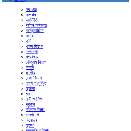
সব খবর
অপরাধ
অর্থনীতি
আইন-আদালত
আন্তর্জাতিক
আরো
কৃষি
খুলনা বিভাগ
খেলাধুলা
গণমাধ্যম
চট্টগ্রাম বিভাগ
চাকরি
জাতীয়
ঢাকা বিভাগ
তথ্য-প্রযুক্তি
দুর্ঘটনা
ধর্ম
নারী ও শিশু
প্রবাস
বরিশাল বিভাগ
বাংলাদেশ
বিনোদন
ভ্রমণ
ময়মনসিংহ বিভাগ