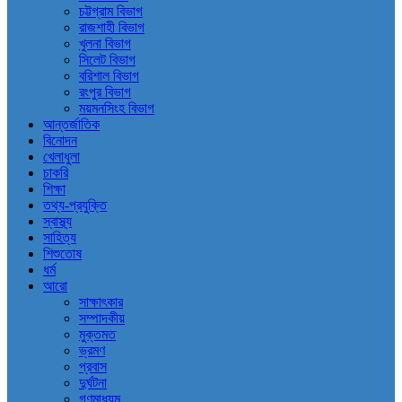
চট্টগ্রাম বিভাগ
রাজশাহী বিভাগ
খুলনা বিভাগ
সিলেট বিভাগ
বরিশাল বিভাগ
রংপুর বিভাগ
ময়মনসিংহ বিভাগ
আন্তর্জাতিক
বিনোদন
খেলাধুলা
চাকরি
শিক্ষা
তথ্য-প্রযুক্তি
স্বাস্থ্য
সাহিত্য
শিশুতোষ
ধর্ম
আরো
সাক্ষাৎকার
সম্পাদকীয়
মুক্তমত
ভ্রমণ
প্রবাস
দুর্ঘটনা
গণমাধ্যম