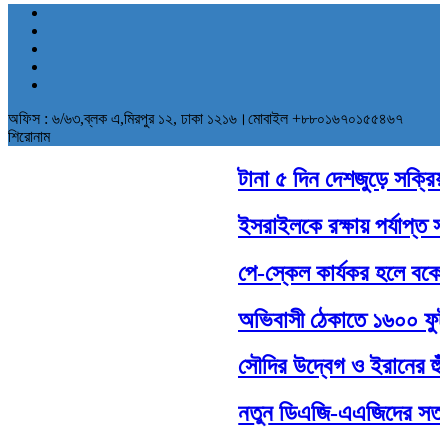
অফিস : ৬/৬৩,ব্লক এ,মিরপুর ১২, ঢাকা ১২১৬।মোবাইল +৮৮০১৬৭০১৫৫৪৬৭
শিরোনাম
টানা ৫ দিন দেশজুড়ে সক্রিয় থ
ইসরাইলকে রক্ষায় পর্যাপ্ত সাম
পে-স্কেল কার্যকর হলে বকেয়
অভিবাসী ঠেকাতে ১৬০০ ফুট দী
সৌদির উদ্বেগ ও ইরানের হুঁশ
নতুন ডিএজি-এএজিদের সততার 