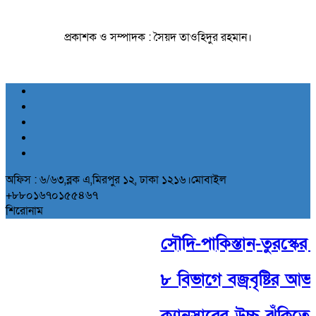
প্রকাশক ও সম্পাদক : সৈয়দ তাওহিদুর রহমান।
অফিস : ৬/৬৩,ব্লক এ,মিরপুর ১২, ঢাকা ১২১৬।মোবাইল
+৮৮০১৬৭০১৫৫৪৬৭
শিরোনাম
সৌদি-পাকিস্তান-তুরস্কের ঐত
৮ বিভাগে বজ্রবৃষ্টির আভা
ক্যানসারের উচ্চ ঝুঁকিতে 