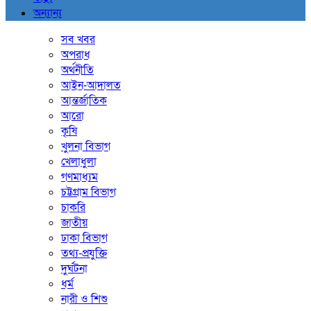
অন্যান্য
সব খবর
অপরাধ
অর্থনীতি
আইন-আদালত
আন্তর্জাতিক
আরো
কৃষি
খুলনা বিভাগ
খেলাধুলা
গণমাধ্যম
চট্টগ্রাম বিভাগ
চাকরি
জাতীয়
ঢাকা বিভাগ
তথ্য-প্রযুক্তি
দুর্ঘটনা
ধর্ম
নারী ও শিশু