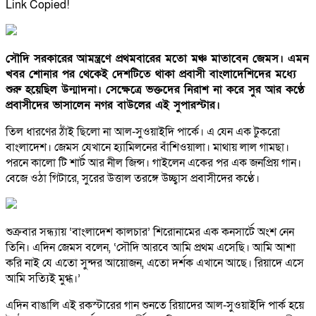
Link Copied!
সৌদি সরকারের আমন্ত্রণে প্রথমবারের মতো মঞ্চ মাতাবেন জেমস। এমন
খবর শোনার পর থেকেই দেশটিতে থাকা প্রবাসী বাংলাদেশিদের মধ্যে
শুরু হয়েছিল উন্মাদনা। সেক্ষেত্রে ভক্তদের নিরাশ না করে সুর আর কণ্ঠে
প্রবাসীদের ভাসালেন নগর বাউলের এই সুপারস্টার।
তিল ধারণের ঠাঁই ছিলো না আল-সুওয়াইদি পার্কে। এ যেন এক টুকরো
বাংলাদেশ। জেমস যেখানে হ্যামিলনের বাঁশিওয়ালা। মাথায় লাল গামছা।
পরনে কালো টি শার্ট আর নীল জিন্স। গাইলেন একের পর এক জনপ্রিয় গান।
বেজে ওঠা গিটারে, সুরের উত্তাল তরঙ্গে উচ্ছ্বাস প্রবাসীদের কণ্ঠে।
শুক্রবার সন্ধ্যায় ‘বাংলাদেশ কালচার’ শিরোনামের এক কনসার্টে অংশ নেন
তিনি। এদিন জেমস বলেন, ‘সৌদি আরবে আমি প্রথম এসেছি। আমি আশা
করি নাই যে এতো সুন্দর আয়োজন, এতো দর্শক এখানে আছে। রিয়াদে এসে
আমি সত্যিই মুগ্ধ।’
এদিন বাঙালি এই রকস্টারের গান শুনতে রিয়াদের আল-সুওয়াইদি পার্ক হয়ে