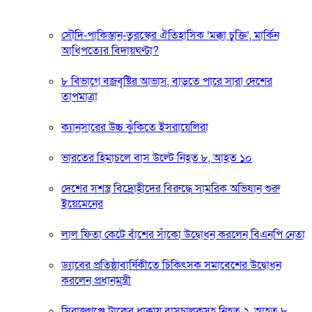
সৌদি-পাকিস্তান-তুরস্কের ঐতিহাসিক ‘মক্কা চুক্তি’, মার্কিন
আধিপত্যের বিদায়ঘণ্টা?
৮ বিভাগে বজ্রবৃষ্টির আভাস, বাড়তে পারে সারা দেশের
তাপমাত্রা
ক্যানসারের উচ্চ ঝুঁকিতে ইসরায়েলিরা
ভারতের হিমাচলে বাস উল্টে নিহত ৮, আহত ১০
দেশের সশস্ত্র বিদ্রোহীদের বিরুদ্ধে সামরিক অভিযান শুরু
ইয়েমেনের
লাল ফিতা কেটে বাঁশের সাঁকো উদ্বোধন করলেন বিএনপি নেতা
ড্যাবের প্রতিষ্ঠাবার্ষিকীতে চিকিৎসক সমাবেশের উদ্বোধন
করলেন প্রধানমন্ত্রী
সিরাজগঞ্জে ট্রাকের ধাক্কায় বাসচালকসহ নিহত ২, আহত ৮