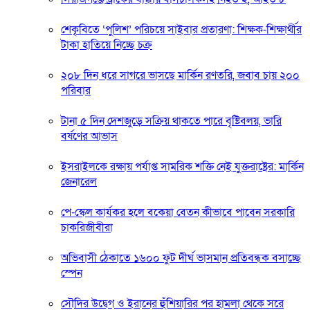
শেকৃবিতে ‘পুলিশ’ পরিচয়ে সাইবার প্রতারণা: শিক্ষক-শিক্ষার্থীর
টাকা হাতিয়ে নিচ্ছে চক্র
২০৮ দিন ধরে সাগরে ভাসছে মার্কিন রণতরি, জবাব চায় ২০০
পরিবার
টানা ৫ দিন দেশজুড়ে সক্রিয় থাকতে পারে বৃষ্টিবলয়, ভারি
বর্ষণের আভাস
ইসরাইলকে রক্ষায় পর্যাপ্ত সামরিক শক্তি নেই যুক্তরাষ্ট্রের: মার্কিন
জেনারেল
পে-স্কেল কার্যকর হলে বকেয়া বেতন কীভাবে পাবেন সরকারি
চাকরিজীবীরা
অভিবাসী ঠেকাতে ১৬০০ ফুট দীর্ঘ ভাসমান প্রতিবন্ধক বসাচ্ছে
স্পেন
সৌদির উদ্বেগ ও ইরানের হুঁশিয়ারির পর হামলা থেকে সরে