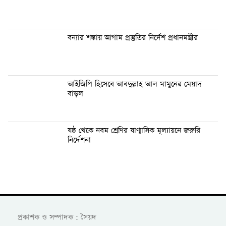
বন্যার শঙ্কায় আগাম প্রস্তুতির নির্দেশ প্রধানমন্ত্রীর
আইজিপি হিসেবে আবদুল্লাহ আল মামুনের মেয়াদ
বাড়ল
ষষ্ঠ থেকে নবম শ্রেণির ষাণ্মাসিক মূল্যায়নে জরুরি
নির্দেশনা
প্রকাশক ও সম্পাদক : সৈয়দ