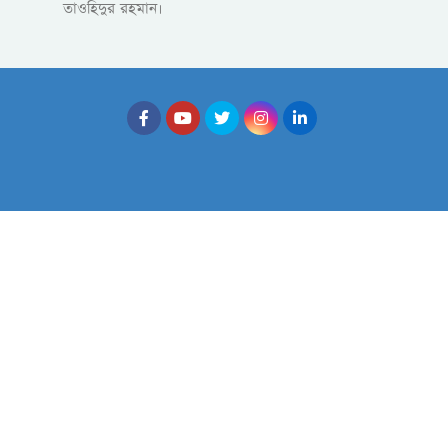
তাওহিদুর রহমান।