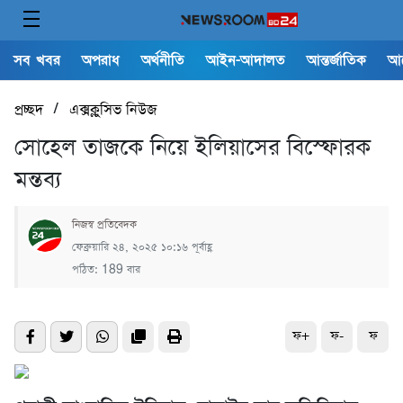
সব খবর
অপরাধ
অর্থনীতি
আইন-আদালত
আন্তর্জাতিক
আ
/
প্রচ্ছদ
এক্সক্লুসিভ নিউজ
সোহেল তাজকে নিয়ে ইলিয়াসের বিস্ফোরক
মন্তব্য
নিজস্ব প্রতিবেদক
ফেব্রুয়ারি ২৪, ২০২৫ ১০:১৬ পূর্বাহ্ণ
পঠিত: 189 বার
ফ+
ফ-
ফ