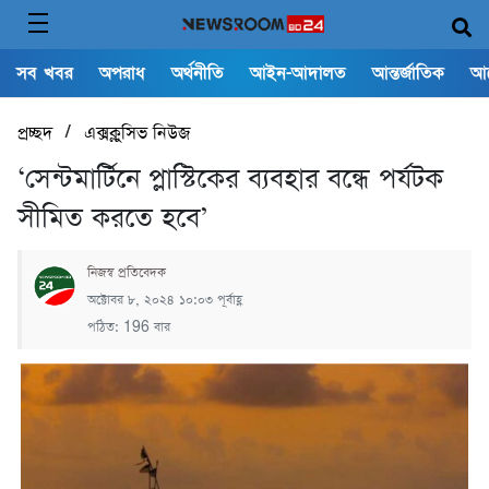
সব খবর
অপরাধ
অর্থনীতি
আইন-আদালত
আন্তর্জাতিক
আ
/
প্রচ্ছদ
এক্সক্লুসিভ নিউজ
‘সেন্টমার্টিনে প্লাস্টিকের ব্যবহার বন্ধে পর্যটক
সীমিত করতে হবে’
নিজস্ব প্রতিবেদক
অক্টোবর ৮, ২০২৪ ১০:০৩ পূর্বাহ্ণ
পঠিত: 196 বার