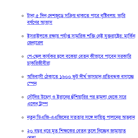
টানা ৫ দিন দেশজুড়ে সক্রিয় থাকতে পারে বৃষ্টিবলয়, ভারি
বর্ষণের আভাস
ইসরাইলকে রক্ষায় পর্যাপ্ত সামরিক শক্তি নেই যুক্তরাষ্ট্রের: মার্কিন
জেনারেল
পে-স্কেল কার্যকর হলে বকেয়া বেতন কীভাবে পাবেন সরকারি
চাকরিজীবীরা
অভিবাসী ঠেকাতে ১৬০০ ফুট দীর্ঘ ভাসমান প্রতিবন্ধক বসাচ্ছে
স্পেন
সৌদির উদ্বেগ ও ইরানের হুঁশিয়ারির পর হামলা থেকে সরে
এলেন ট্রাম্প
নতুন ডিএজি-এএজিদের সততার সঙ্গে দায়িত্ব পালনের আহ্বান
২০ বছর ধরে মৃত শিক্ষকের বেতন তুলে নিচ্ছেন জামায়াত
নেতা