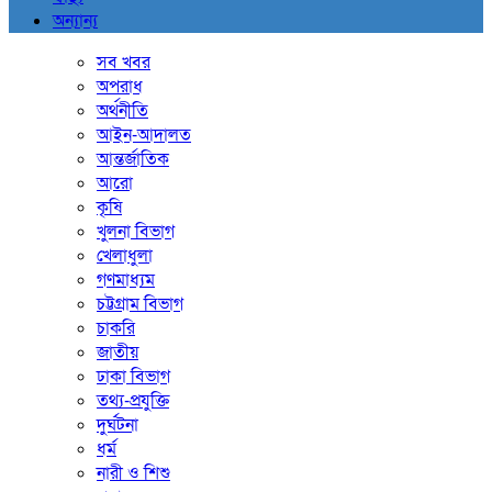
অন্যান্য
সব খবর
অপরাধ
অর্থনীতি
আইন-আদালত
আন্তর্জাতিক
আরো
কৃষি
খুলনা বিভাগ
খেলাধুলা
গণমাধ্যম
চট্টগ্রাম বিভাগ
চাকরি
জাতীয়
ঢাকা বিভাগ
তথ্য-প্রযুক্তি
দুর্ঘটনা
ধর্ম
নারী ও শিশু