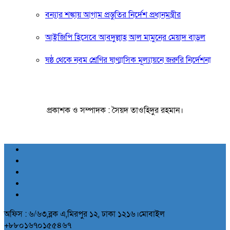
বন্যার শঙ্কায় আগাম প্রস্তুতির নির্দেশ প্রধানমন্ত্রীর
আইজিপি হিসেবে আবদুল্লাহ আল মামুনের মেয়াদ বাড়ল
ষষ্ঠ থেকে নবম শ্রেণির ষাণ্মাসিক মূল্যায়নে জরুরি নির্দেশনা
প্রকাশক ও সম্পাদক : সৈয়দ তাওহিদুর রহমান।
অফিস : ৬/৬৩,ব্লক এ,মিরপুর ১২, ঢাকা ১২১৬।মোবাইল
+৮৮০১৬৭০১৫৫৪৬৭