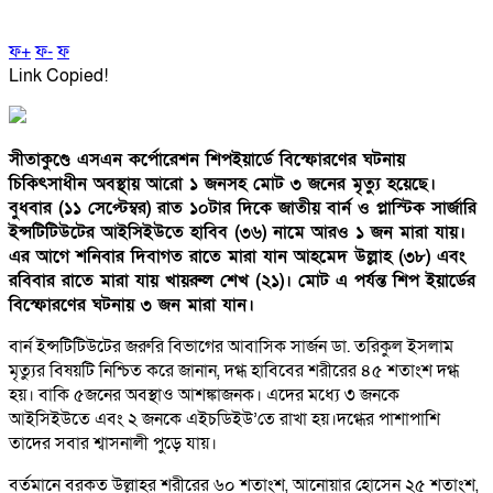
ফ+
ফ-
ফ
Link Copied!
সীতাকুণ্ডে এসএন কর্পোরেশন শিপইয়ার্ডে বিস্ফোরণের ঘটনায়
চিকিৎসাধীন অবস্থায় আরো ১ জনসহ মোট ৩ জনের মৃত্যু হয়েছে।
বুধবার (১১ সেপ্টেম্বর) রাত ১০টার দিকে জাতীয় বার্ন ও প্লাস্টিক সার্জারি
ইন্সটিটিউটের আইসিইউতে হাবিব (৩৬) নামে আরও ১ জন মারা যায়।
এর আগে শনিবার দিবাগত রাতে মারা যান আহমেদ উল্লাহ (৩৮) এবং
রবিবার রাতে মারা যায় খায়রুল শেখ (২১)। মোট এ পর্যন্ত শিপ ইয়ার্ডের
বিস্ফোরণের ঘটনায় ৩ জন মারা যান।
বার্ন ইন্সটিটিউটের জরুরি বিভাগের আবাসিক সার্জন ডা. তরিকুল ইসলাম
মৃত্যুর বিষয়টি নিশ্চিত করে জানান, দগ্ধ হাবিবের শরীরের ৪৫ শতাংশ দগ্ধ
হয়। বাকি ৫জনের অবস্থাও আশঙ্কাজনক। এদের মধ্যে ৩ জনকে
আইসিইউতে এবং ২ জনকে এইচডিইউ’তে রাখা হয়।দগ্ধের পাশাপাশি
তাদের সবার শ্বাসনালী পুড়ে যায়।
বর্তমানে বরকত উল্লাহর শরীরের ৬০ শতাংশ, আনোয়ার হোসেন ২৫ শতাংশ,