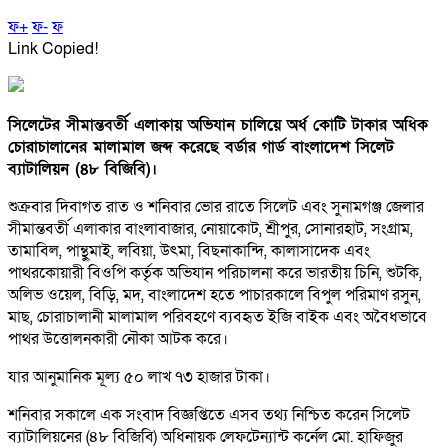
ফ+
ফ-
ফ
Link Copied!
সিলেটের সীমান্তবর্তী এলাকায় অভিযান চালিয়ে অর্ধ কোটি টাকার অধিক
চোরাচালানের মালামাল জব্দ করেছে বর্ডার গার্ড বাংলাদেশ সিলেট
ব্যাটালিয়ন (৪৮ বিজিবি)।
শুক্রবার দিবাগত রাত ও শনিবার ভোর রাতে সিলেট এবং সুনামগঞ্জ জেলার
সীমান্তবর্তী এলাকার বাংলাবাজার, নোয়াকোট, শ্রীপুর, সোনারহাট, সংগ্রাম,
তামাবিল, পান্থুমাই, লবিয়া, উৎমা, বিছনাকান্দি, কালাসাদেক এবং
পাথরকোয়ারী বিওপি কর্তৃক অভিযান পরিচালনা করে ভারতীয় চিনি, শুটকি,
অলিভ ওয়েল, বিড়ি, মদ, বাংলাদেশ হতে পাচারকালে বিপুল পরিমাণ রসুন,
মাছ, চোরাচালানী মালামাল পরিবহণে ব্যবহৃত ইজি বাইক এবং অবৈধভাবে
পাথর উত্তোলনকারী নৌকা আটক করে।
যার আনুমানিক মূল্য ৫০ লাখ ৭৩ হাজার টাকা।
শনিবার সকালে এক সংবাদ বিজ্ঞপ্তিতে এসব তথ্য নিশ্চিত করেন সিলেট
ব্যাটালিয়নের (৪৮ বিজিবি) অধিনায়ক লেফটেন্যান্ট কর্নেল মো. হাফিজুর