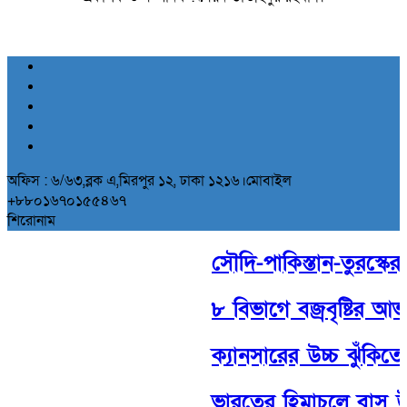
অফিস : ৬/৬৩,ব্লক এ,মিরপুর ১২, ঢাকা ১২১৬।মোবাইল
+৮৮০১৬৭০১৫৫৪৬৭
শিরোনাম
সৌদি-পাকিস্তান-তুরস্কের ঐ
৮ বিভাগে বজ্রবৃষ্টির আভ
ক্যানসারের উচ্চ ঝুঁকিতে 
ভারতের হিমাচলে বাস উল