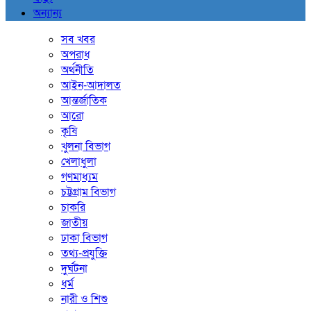
অন্যান্য
সব খবর
অপরাধ
অর্থনীতি
আইন-আদালত
আন্তর্জাতিক
আরো
কৃষি
খুলনা বিভাগ
খেলাধুলা
গণমাধ্যম
চট্টগ্রাম বিভাগ
চাকরি
জাতীয়
ঢাকা বিভাগ
তথ্য-প্রযুক্তি
দুর্ঘটনা
ধর্ম
নারী ও শিশু