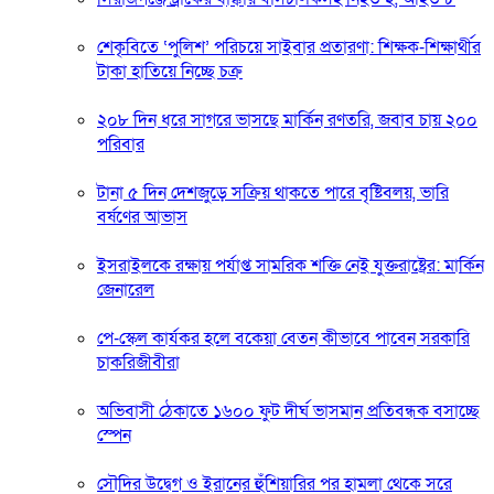
শেকৃবিতে ‘পুলিশ’ পরিচয়ে সাইবার প্রতারণা: শিক্ষক-শিক্ষার্থীর
টাকা হাতিয়ে নিচ্ছে চক্র
২০৮ দিন ধরে সাগরে ভাসছে মার্কিন রণতরি, জবাব চায় ২০০
পরিবার
টানা ৫ দিন দেশজুড়ে সক্রিয় থাকতে পারে বৃষ্টিবলয়, ভারি
বর্ষণের আভাস
ইসরাইলকে রক্ষায় পর্যাপ্ত সামরিক শক্তি নেই যুক্তরাষ্ট্রের: মার্কিন
জেনারেল
পে-স্কেল কার্যকর হলে বকেয়া বেতন কীভাবে পাবেন সরকারি
চাকরিজীবীরা
অভিবাসী ঠেকাতে ১৬০০ ফুট দীর্ঘ ভাসমান প্রতিবন্ধক বসাচ্ছে
স্পেন
সৌদির উদ্বেগ ও ইরানের হুঁশিয়ারির পর হামলা থেকে সরে