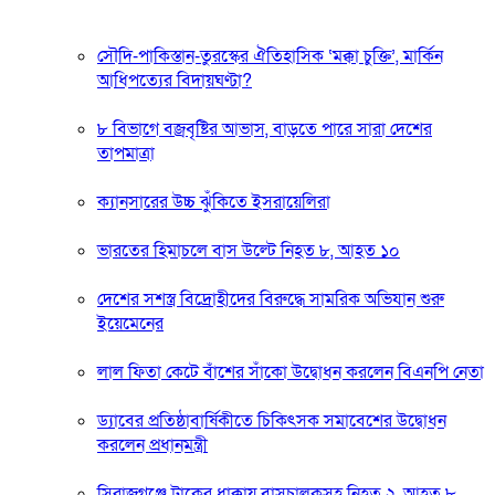
সৌদি-পাকিস্তান-তুরস্কের ঐতিহাসিক ‘মক্কা চুক্তি’, মার্কিন
আধিপত্যের বিদায়ঘণ্টা?
৮ বিভাগে বজ্রবৃষ্টির আভাস, বাড়তে পারে সারা দেশের
তাপমাত্রা
ক্যানসারের উচ্চ ঝুঁকিতে ইসরায়েলিরা
ভারতের হিমাচলে বাস উল্টে নিহত ৮, আহত ১০
দেশের সশস্ত্র বিদ্রোহীদের বিরুদ্ধে সামরিক অভিযান শুরু
ইয়েমেনের
লাল ফিতা কেটে বাঁশের সাঁকো উদ্বোধন করলেন বিএনপি নেতা
ড্যাবের প্রতিষ্ঠাবার্ষিকীতে চিকিৎসক সমাবেশের উদ্বোধন
করলেন প্রধানমন্ত্রী
সিরাজগঞ্জে ট্রাকের ধাক্কায় বাসচালকসহ নিহত ২, আহত ৮