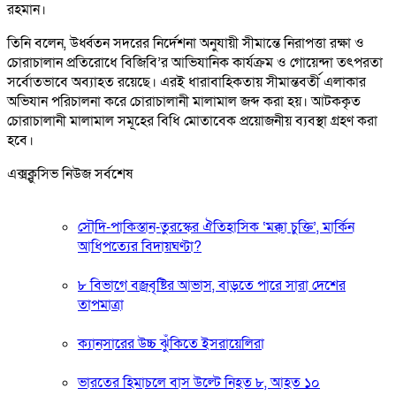
রহমান।
তিনি বলেন, উর্ধ্বতন সদরের নির্দেশনা অনুযায়ী সীমান্তে নিরাপত্তা রক্ষা ও
চোরাচালান প্রতিরোধে বিজিবি’র আভিযানিক কার্যক্রম ও গোয়েন্দা তৎপরতা
সর্বোতভাবে অব্যাহত রয়েছে। এরই ধারাবাহিকতায় সীমান্তবর্তী এলাকার
অভিযান পরিচালনা করে চোরাচালানী মালামাল জব্দ করা হয়। আটককৃত
চোরাচালানী মালামাল সমূহের বিধি মোতাবেক প্রয়োজনীয় ব্যবস্থা গ্রহণ করা
হবে।
এক্সক্লুসিভ নিউজ সর্বশেষ
সৌদি-পাকিস্তান-তুরস্কের ঐতিহাসিক ‘মক্কা চুক্তি’, মার্কিন
আধিপত্যের বিদায়ঘণ্টা?
৮ বিভাগে বজ্রবৃষ্টির আভাস, বাড়তে পারে সারা দেশের
তাপমাত্রা
ক্যানসারের উচ্চ ঝুঁকিতে ইসরায়েলিরা
ভারতের হিমাচলে বাস উল্টে নিহত ৮, আহত ১০