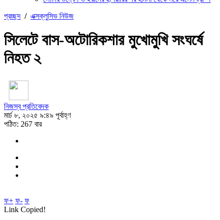
প্রচ্ছদ
/
এক্সক্লুসিভ নিউজ
সিলেটে বাস-অটোরিকশার মুখোমুখি সংঘর্ষে
নিহত ২
নিজস্ব প্রতিবেদক
মার্চ ৮, ২০২৫ ৯:৪৯ পূর্বাহ্ণ
পঠিত: 267 বার
ফ+
ফ-
ফ
Link Copied!