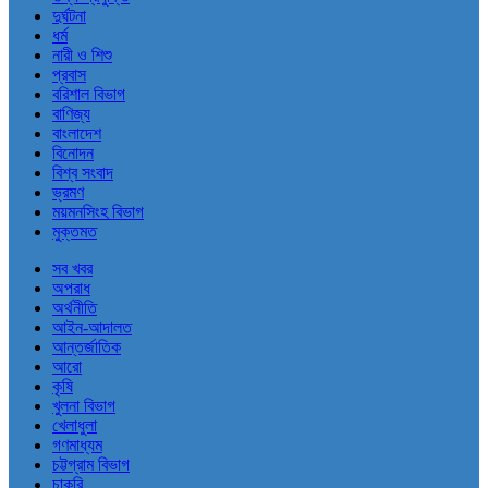
দুর্ঘটনা
ধর্ম
নারী ও শিশু
প্রবাস
বরিশাল বিভাগ
বাণিজ্য
বাংলাদেশ
বিনোদন
বিশ্ব সংবাদ
ভ্রমণ
ময়মনসিংহ বিভাগ
মুক্তমত
সব খবর
অপরাধ
অর্থনীতি
আইন-আদালত
আন্তর্জাতিক
আরো
কৃষি
খুলনা বিভাগ
খেলাধুলা
গণমাধ্যম
চট্টগ্রাম বিভাগ
চাকরি