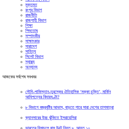
মুক্তমত
রংপুর বিভাগ
রাজনীতি
রাজশাহী বিভাগ
শিক্ষা
শিশুতোষ
সম্পাদকীয়
সাক্ষাৎকার
সারাদেশ
সাহিত্য
সিলেট বিভাগ
স্বাস্থ্য
অন্যান্য
আজকের সর্বশেষ সবখবর
সৌদি-পাকিস্তান-তুরস্কের ঐতিহাসিক ‘মক্কা চুক্তি’, মার্কিন
আধিপত্যের বিদায়ঘণ্টা?
৮ বিভাগে বজ্রবৃষ্টির আভাস, বাড়তে পারে সারা দেশের তাপমাত্রা
ক্যানসারের উচ্চ ঝুঁকিতে ইসরায়েলিরা
ভারতের হিমাচলে বাস উল্টে নিহত ৮, আহত ১০