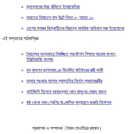
ক্যানসারের উচ্চ ঝুঁকিতে ইসরায়েলিরা
ভারতের হিমাচলে বাস উল্টে নিহত ৮, আহত ১০
দেশের সশস্ত্র বিদ্রোহীদের বিরুদ্ধে সামরিক অভিযান শুরু ইয়েমেনের
এই সপ্তাহের পাঠকপ্রিয়
বৈষম্যের অন্ধকারে নিমজ্জিত প্রকৌশল শিক্ষার আরেক জগত:
ইঞ্জিনিয়ারিং কলেজ
মুখ খুললেন ছাগলকাণ্ডে বিতর্কিত মতিউরের স্ত্রী লাকী
বন্যার শঙ্কায় আগাম প্রস্তুতির নির্দেশ প্রধানমন্ত্রীর
আইজিপি হিসেবে আবদুল্লাহ আল মামুনের মেয়াদ বাড়ল
ষষ্ঠ থেকে নবম শ্রেণির ষাণ্মাসিক মূল্যায়নে জরুরি নির্দেশনা
প্রকাশক ও সম্পাদক : সৈয়দ তাওহিদুর রহমান।