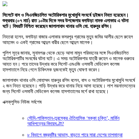
সিলেটে বাস ও সিএনজিচালিত অটোরিকশার মুখোমুখি সংঘর্ষে দুইজন নিহত হয়েছেন।
শুক্রবার (০৭ মার্চ) রাত ১০টার দিকে সদর উপজেলার বলাউড়া নামক এলাকায় এ ঘটনা
ঘটে। বিষয়টি নিশ্চিত করেছেন জালালাবাদ থানার ওসি মো. হারুনুর রশিদ।
নিহতরা হলেন, বলাউড়া বাজার এলাকার কসরপুর গ্রামের মৃত্যু জমির আলীর ছেলে রুহেল
আহমেদ ও একই গ্রামের আব্দুল বারীর ছেলে আব্দুল মালেক।
পুলিশ সূত্র জানায়, সুনামগঞ্জ থেকে ছেড়ে আসা মামুন পরিবহনের সঙ্গে সিএনজিচালিত
অটোরিকশাটির সংঘর্ষের ঘটনা ঘটে। এ সময় অটোরিকশার যাত্রী রুহেল ও মালেক গুরুতর
আহত হন। পরে তাদের উদ্ধার করে সিলেট এমএজি ওসমানী মেডিকেল কলেজ
হাসপাতালে নিয়ে গেলে চিকিৎসক দুজনকেই মৃত্যু ঘোষণা করেন।
জালালাবাদ থানার ওসি মোহাম্মদ হারুনুর রশিদ বলেন, বাস ও অটোরিকশার মুখোমুখি সংঘর্ষে
২ জন নিহত হয়েছেন। গাড়ি উদ্ধার করে থানায় নিয়ে আসা হয়েছে। লাশ ময়নাতদন্তের
জন্য সিলেট ওসমানী মেডিকেল কলেজ হাসপাতালের মর্গে রাখা হয়েছে।
এক্সক্লুসিভ নিউজ সর্বশেষ
সৌদি-পাকিস্তান-তুরস্কের ঐতিহাসিক ‘মক্কা চুক্তি’, মার্কিন
আধিপত্যের বিদায়ঘণ্টা?
৮ বিভাগে বজ্রবৃষ্টির আভাস, বাড়তে পারে সারা দেশের তাপমাত্রা