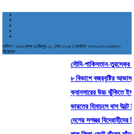
অফিস : ৬/৬৩,ব্লক এ,মিরপুর ১২, ঢাকা ১২১৬।মোবাইল +৮৮০১৬৭০১৫৫৪৬৭
শিরোনাম
সৌদি-পাকিস্তান-তুরস্কের ঐতি
৮ বিভাগে বজ্রবৃষ্টির আভাস, 
ক্যানসারের উচ্চ ঝুঁকিতে ইসর
ভারতের হিমাচলে বাস উল্টে 
দেশের সশস্ত্র বিদ্রোহীদের ব