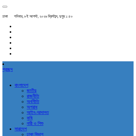
ঢাকা
শনিবার, ৮ই আগস্ট, ২০২৬ খ্রিস্টাব্দ, দুপুর ১:৫০
প্রচ্ছদ
বাংলাদেশ
জাতীয়
রাজনীতি
অর্থনীতি
অপরাধ
আইন-আদালত
কৃষি
নারী ও শিশু
সারাদেশ
ঢাকা বিভাগ