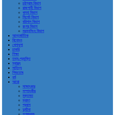
চট্টগ্রাম বিভাগ
রাজশাহী বিভাগ
খুলনা বিভাগ
সিলেট বিভাগ
বরিশাল বিভাগ
রংপুর বিভাগ
ময়মনসিংহ বিভাগ
আন্তর্জাতিক
বিনোদন
খেলাধুলা
চাকরি
শিক্ষা
তথ্য-প্রযুক্তি
স্বাস্থ্য
সাহিত্য
শিশুতোষ
ধর্ম
আরো
সাক্ষাৎকার
সম্পাদকীয়
মুক্তমত
ভ্রমণ
প্রবাস
দুর্ঘটনা
গণমাধ্যম