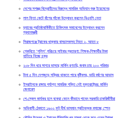
দেশের সশস্ত্র বিদ্রোহীদের বিরুদ্ধে সামরিক অভিযান শুরু ইয়েমেনের
লাল ফিতা কেটে বাঁশের সাঁকো উদ্বোধন করলেন বিএনপি নেতা
ড্যাবের প্রতিষ্ঠাবার্ষিকীতে চিকিৎসক সমাবেশের উদ্বোধন করলেন
প্রধানমন্ত্রী
সিরাজগঞ্জে ট্রাকের ধাক্কায় বাসচালকসহ নিহত ২, আহত ৮
শেকৃবিতে ‘পুলিশ’ পরিচয়ে সাইবার প্রতারণা: শিক্ষক-শিক্ষার্থীর টাকা
হাতিয়ে নিচ্ছে চক্র
২০৮ দিন ধরে সাগরে ভাসছে মার্কিন রণতরি, জবাব চায় ২০০ পরিবার
টানা ৫ দিন দেশজুড়ে সক্রিয় থাকতে পারে বৃষ্টিবলয়, ভারি বর্ষণের আভাস
ইসরাইলকে রক্ষায় পর্যাপ্ত সামরিক শক্তি নেই যুক্তরাষ্ট্রের: মার্কিন
জেনারেল
পে-স্কেল কার্যকর হলে বকেয়া বেতন কীভাবে পাবেন সরকারি চাকরিজীবীরা
অভিবাসী ঠেকাতে ১৬০০ ফুট দীর্ঘ ভাসমান প্রতিবন্ধক বসাচ্ছে স্পেন
সৌদির উদ্বেগ ও ইরানের হুঁশিয়ারির পর হামলা থেকে সরে এলেন ট্রাম্প