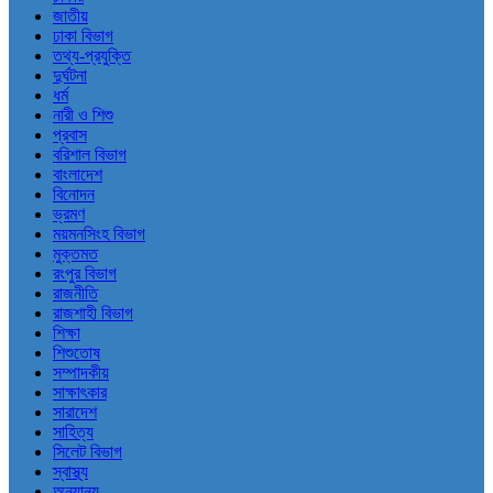
জাতীয়
ঢাকা বিভাগ
তথ্য-প্রযুক্তি
দুর্ঘটনা
ধর্ম
নারী ও শিশু
প্রবাস
বরিশাল বিভাগ
বাংলাদেশ
বিনোদন
ভ্রমণ
ময়মনসিংহ বিভাগ
মুক্তমত
রংপুর বিভাগ
রাজনীতি
রাজশাহী বিভাগ
শিক্ষা
শিশুতোষ
সম্পাদকীয়
সাক্ষাৎকার
সারাদেশ
সাহিত্য
সিলেট বিভাগ
স্বাস্থ্য
অন্যান্য