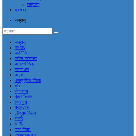
অন্যান্য
সব খবর
অন্যান্য
অন্যান্য
অপরাধ
অর্থনীতি
আইন-আদালত
আন্তর্জাতিক
আবহাওয়া
আরো
এক্সক্লুসিভ নিউজ
কৃষি
ক্যাম্পাস
খুলনা বিভাগ
খেলাধুলা
গণমাধ্যম
চট্টগ্রাম বিভাগ
চাকরি
জাতীয়
ঢাকা বিভাগ
তথ্য-প্রযুক্তি