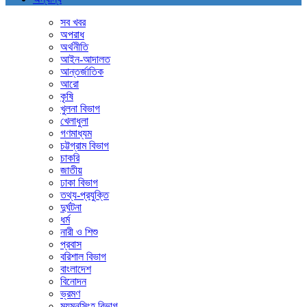
সব খবর
অপরাধ
অর্থনীতি
আইন-আদালত
আন্তর্জাতিক
আরো
কৃষি
খুলনা বিভাগ
খেলাধুলা
গণমাধ্যম
চট্টগ্রাম বিভাগ
চাকরি
জাতীয়
ঢাকা বিভাগ
তথ্য-প্রযুক্তি
দুর্ঘটনা
ধর্ম
নারী ও শিশু
প্রবাস
বরিশাল বিভাগ
বাংলাদেশ
বিনোদন
ভ্রমণ
ময়মনসিংহ বিভাগ