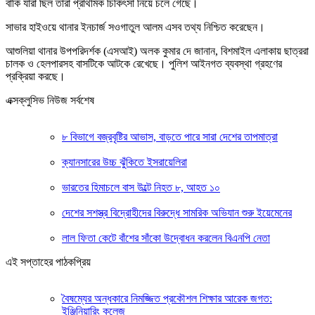
বাকি যারা ছিল তারা প্রাথমিক চিকিৎসা নিয়ে চলে গেছে।
সাভার হাইওয়ে থানার ইনচার্জ সওগাতুল আলম এসব তথ্য নিশ্চিত করেছেন।
আশুলিয়া থানার উপপরিদর্শক (এসআই) অলক কুমার দে জানান, বিশমাইল এলাকায় ছাত্ররা
চালক ও হেলপারসহ বাসটিকে আটকে রেখেছে। পুলিশ আইনগত ব্যবস্থা গ্রহণের
প্রক্রিয়া করছে।
এক্সক্লুসিভ নিউজ সর্বশেষ
৮ বিভাগে বজ্রবৃষ্টির আভাস, বাড়তে পারে সারা দেশের তাপমাত্রা
ক্যানসারের উচ্চ ঝুঁকিতে ইসরায়েলিরা
ভারতের হিমাচলে বাস উল্টে নিহত ৮, আহত ১০
দেশের সশস্ত্র বিদ্রোহীদের বিরুদ্ধে সামরিক অভিযান শুরু ইয়েমেনের
লাল ফিতা কেটে বাঁশের সাঁকো উদ্বোধন করলেন বিএনপি নেতা
এই সপ্তাহের পাঠকপ্রিয়
বৈষম্যের অন্ধকারে নিমজ্জিত প্রকৌশল শিক্ষার আরেক জগত:
ইঞ্জিনিয়ারিং কলেজ