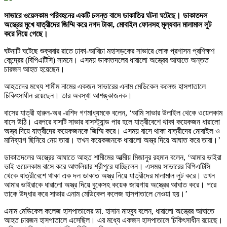
সাভারে ওয়েলকাম পরিবহনের একটি চলন্ত বাসে ডাকাতির ঘটনা ঘটেছে। ডাকাতদল
অস্ত্রের মুখে যাত্রীদের জিম্মি করে নগদ টাকা, মোবাইল ফোনসহ মূল্যবান মালামাল লুট
করে নিয়ে গেছে।
ঘটনাটি ঘটেছে শুক্রবার রাতে ঢাকা-আরিচা মহাসড়কের সাভারে লোক প্রশাসন প্রশিক্ষণ
কেন্দ্রের (বিপিএটিসি) সামনে। এসময় ডাকাতদলের ধারালো অস্ত্রের আঘাতে অন্তত
চারজন আহত হয়েছেন।
আহতদের মধ্যে শামীম নামের একজন সাভারের এনাম মেডিকেল কলেজ হাসপাতালে
চিকিৎসাধীন রয়েছেন। তার অবস্থা আশঙ্কাজনক।
বাসের যাত্রী হারুন-অর -রশিদ গণমাধ্যমকে বলেন, ‘আমি সাভার উলাইল থেকে ওয়েলকাম
বাসে উঠি। এরপরে বাসটি সাভার বাসস্ট্যান্ড পার হলে যাত্রীবেশে থাকা কয়েকজন ধারালো
অস্ত্র দিয়ে যাত্রীদের কয়েকজনকে জিম্মি করে। এসময় বাসে থাকা যাত্রীদের মোবাইল ও
মানিব্যাগ ছিনিয়ে নেয় তারা। তখন কয়েকজনকে ধারালো অস্ত্র দিয়ে আঘাত করে তারা।’
ডাকাতদলের অস্ত্রের আঘাতে আহত শামীমের আত্মীয় মিজানুর রহমান বলেন, ‘আমার ভাইরা
ভাই ওয়েলকাম বাসে করে আশুলিয়ার শ্রীপুরে যাচ্ছিলেন। এসময় সাভারের বিপিএটিসি
থেকে যাত্রীবেশে থাকা এক দল ডাকাত অস্ত্র নিয়ে যাত্রীদের মালামাল লুট করে। তখন
আমার ভাইরাকে ধারালো অস্ত্র দিয়ে বুকেসহ কয়েক জায়গায় অস্ত্রের আঘাত করে। পরে
তাকে উদ্ধার করে সাভার এনাম মেডিকেল কলেজ হাসপাতালে নেওয়া হয়।’
এনাম মেডিকেল কলেজ হাসপাতালের ডা. হাসান মাহবুব বলেন, ধারালো অস্ত্রের আঘাতে
আহত চারজন হাসপাতালে এসেছিল। এর মধ্যে একজন হাসপাতালে চিকিৎসাধীন রয়েছে।