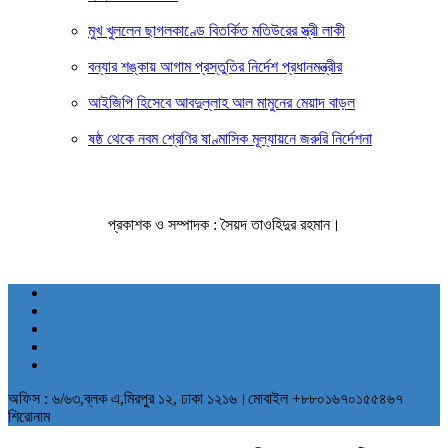
মুখ খুললেন ছাগলকাণ্ডে বিতর্কিত মতিউরের স্ত্রী লাকী
বন্যার শঙ্কায় আগাম প্রস্তুতির নির্দেশ প্রধানমন্ত্রীর
আইজিপি হিসেবে আবদুল্লাহ আল মামুনের মেয়াদ বাড়ল
ষষ্ঠ থেকে নবম শ্রেণির ষাণ্মাসিক মূল্যায়নে জরুরি নির্দেশনা
প্রকাশক ও সম্পাদক : সৈয়দ তাওহিদুর রহমান।
অফিস : ৬/৬৩,ব্লক এ,মিরপুর ১২, ঢাকা ১২১৬।মোবাইল +৮৮০১৬৭০১৫৫৪৬৭
শিরোনাম