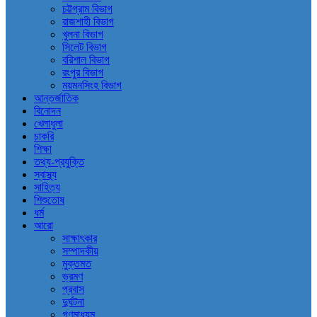
চট্টগ্রাম বিভাগ
রাজশাহী বিভাগ
খুলনা বিভাগ
সিলেট বিভাগ
বরিশাল বিভাগ
রংপুর বিভাগ
ময়মনসিংহ বিভাগ
আন্তর্জাতিক
বিনোদন
খেলাধুলা
চাকরি
শিক্ষা
তথ্য-প্রযুক্তি
স্বাস্থ্য
সাহিত্য
শিশুতোষ
ধর্ম
আরো
সাক্ষাৎকার
সম্পাদকীয়
মুক্তমত
ভ্রমণ
প্রবাস
দুর্ঘটনা
গণমাধ্যম