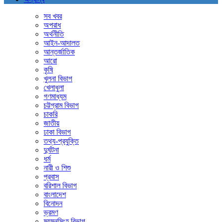
সব খবর
অপরাধ
অর্থনীতি
আইন-আদালত
আন্তর্জাতিক
আরো
কৃষি
খুলনা বিভাগ
খেলাধুলা
গণমাধ্যম
চট্টগ্রাম বিভাগ
চাকরি
জাতীয়
ঢাকা বিভাগ
তথ্য-প্রযুক্তি
দুর্ঘটনা
ধর্ম
নারী ও শিশু
প্রবাস
বরিশাল বিভাগ
বাংলাদেশ
বিনোদন
ভ্রমণ
ময়মনসিংহ বিভাগ