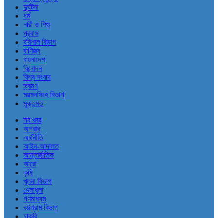
দুর্ঘটনা
ধর্ম
নারী ও শিশু
প্রবাস
বরিশাল বিভাগ
বাণিজ্য
বাংলাদেশ
বিনোদন
বিশ্ব সংবাদ
ভ্রমণ
ময়মনসিংহ বিভাগ
মুক্তমত
সব খবর
অপরাধ
অর্থনীতি
আইন-আদালত
আন্তর্জাতিক
আরো
কৃষি
খুলনা বিভাগ
খেলাধুলা
গণমাধ্যম
চট্টগ্রাম বিভাগ
চাকরি