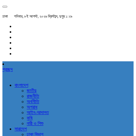
ঢাকা
শনিবার, ৮ই আগস্ট, ২০২৬ খ্রিস্টাব্দ, দুপুর ১:২৯
প্রচ্ছদ
বাংলাদেশ
জাতীয়
রাজনীতি
অর্থনীতি
অপরাধ
আইন-আদালত
কৃষি
নারী ও শিশু
সারাদেশ
ঢাকা বিভাগ