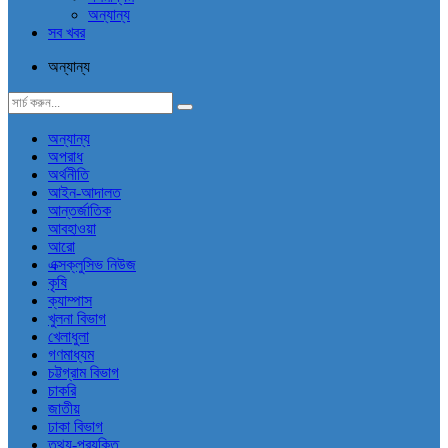
অন্যান্য
সব খবর
অন্যান্য
অন্যান্য
অপরাধ
অর্থনীতি
আইন-আদালত
আন্তর্জাতিক
আবহাওয়া
আরো
এক্সক্লুসিভ নিউজ
কৃষি
ক্যাম্পাস
খুলনা বিভাগ
খেলাধুলা
গণমাধ্যম
চট্টগ্রাম বিভাগ
চাকরি
জাতীয়
ঢাকা বিভাগ
তথ্য-প্রযুক্তি