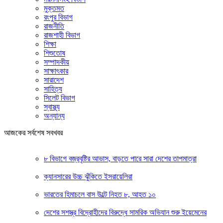
মুক্তমত
রংপুর বিভাগ
রাজনীতি
রাজশাহী বিভাগ
শিক্ষা
শিশুতোষ
সম্পাদকীয়
সাক্ষাৎকার
সারাদেশ
সাহিত্য
সিলেট বিভাগ
স্বাস্থ্য
অন্যান্য
আজকের সর্বশেষ সবখবর
৮ বিভাগে বজ্রবৃষ্টির আভাস, বাড়তে পারে সারা দেশের তাপমাত্রা
ক্যানসারের উচ্চ ঝুঁকিতে ইসরায়েলিরা
ভারতের হিমাচলে বাস উল্টে নিহত ৮, আহত ১০
দেশের সশস্ত্র বিদ্রোহীদের বিরুদ্ধে সামরিক অভিযান শুরু ইয়েমেনের