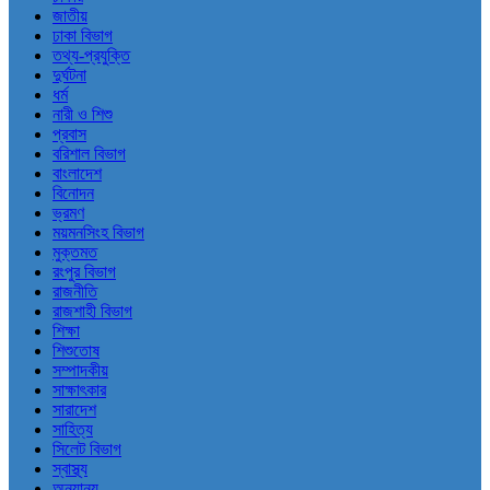
জাতীয়
ঢাকা বিভাগ
তথ্য-প্রযুক্তি
দুর্ঘটনা
ধর্ম
নারী ও শিশু
প্রবাস
বরিশাল বিভাগ
বাংলাদেশ
বিনোদন
ভ্রমণ
ময়মনসিংহ বিভাগ
মুক্তমত
রংপুর বিভাগ
রাজনীতি
রাজশাহী বিভাগ
শিক্ষা
শিশুতোষ
সম্পাদকীয়
সাক্ষাৎকার
সারাদেশ
সাহিত্য
সিলেট বিভাগ
স্বাস্থ্য
অন্যান্য