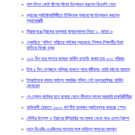
লাল ফিতা কেটে বাঁশের সাঁকো উদ্বোধন করলেন বিএনপি নেতা
ড্যাবের প্রতিষ্ঠাবার্ষিকীতে চিকিৎসক সমাবেশের উদ্বোধন করলেন
প্রধানমন্ত্রী
সিরাজগঞ্জে ট্রাকের ধাক্কায় বাসচালকসহ নিহত ২, আহত ৮
শেকৃবিতে ‘পুলিশ’ পরিচয়ে সাইবার প্রতারণা: শিক্ষক-শিক্ষার্থীর টাকা
হাতিয়ে নিচ্ছে চক্র
২০৮ দিন ধরে সাগরে ভাসছে মার্কিন রণতরি, জবাব চায় ২০০ পরিবার
টানা ৫ দিন দেশজুড়ে সক্রিয় থাকতে পারে বৃষ্টিবলয়, ভারি বর্ষণের আভাস
ইসরাইলকে রক্ষায় পর্যাপ্ত সামরিক শক্তি নেই যুক্তরাষ্ট্রের: মার্কিন
জেনারেল
পে-স্কেল কার্যকর হলে বকেয়া বেতন কীভাবে পাবেন সরকারি চাকরিজীবীরা
অভিবাসী ঠেকাতে ১৬০০ ফুট দীর্ঘ ভাসমান প্রতিবন্ধক বসাচ্ছে স্পেন
সৌদির উদ্বেগ ও ইরানের হুঁশিয়ারির পর হামলা থেকে সরে এলেন ট্রাম্প
নতুন ডিএজি-এএজিদের সততার সঙ্গে দায়িত্ব পালনের আহ্বান