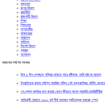
মুক্তমত
রংপুর বিভাগ
রাজনীতি
রাজশাহী বিভাগ
শিক্ষা
শিশুতোষ
সম্পাদকীয়
সাক্ষাৎকার
সারাদেশ
সাহিত্য
সিলেট বিভাগ
স্বাস্থ্য
অন্যান্য
আজকের সর্বশেষ সবখবর
টানা ৫ দিন দেশজুড়ে সক্রিয় থাকতে পারে বৃষ্টিবলয়, ভারি বর্ষণের আভাস
ইসরাইলকে রক্ষায় পর্যাপ্ত সামরিক শক্তি নেই যুক্তরাষ্ট্রের: মার্কিন জেনার
পে-স্কেল কার্যকর হলে বকেয়া বেতন কীভাবে পাবেন সরকারি চাকরিজীবীরা
অভিবাসী ঠেকাতে ১৬০০ ফুট দীর্ঘ ভাসমান প্রতিবন্ধক বসাচ্ছে স্পেন