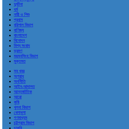
দুর্ঘটনা
ধর্ম
নারী ও শিশু
প্রবাস
বরিশাল বিভাগ
বাণিজ্য
বাংলাদেশ
বিনোদন
বিশ্ব সংবাদ
ভ্রমণ
ময়মনসিংহ বিভাগ
মুক্তমত
সব খবর
অপরাধ
অর্থনীতি
আইন-আদালত
আন্তর্জাতিক
আরো
কৃষি
খুলনা বিভাগ
খেলাধুলা
গণমাধ্যম
চট্টগ্রাম বিভাগ
চাকরি