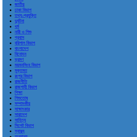
জাতীয়
ঢাকা বিভাগ
তথ্য-প্রযুক্তি
দুর্ঘটনা
ধর্ম
নারী ও শিশু
প্রবাস
বরিশাল বিভাগ
বাংলাদেশ
বিনোদন
ভ্রমণ
ময়মনসিংহ বিভাগ
মুক্তমত
রংপুর বিভাগ
রাজনীতি
রাজশাহী বিভাগ
শিক্ষা
শিশুতোষ
সম্পাদকীয়
সাক্ষাৎকার
সারাদেশ
সাহিত্য
সিলেট বিভাগ
স্বাস্থ্য
অন্যান্য