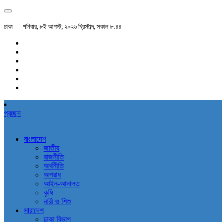
ঢাকা
শনিবার, ৮ই আগস্ট, ২০২৬ খ্রিস্টাব্দ, সকাল ৮:৪৪
প্রচ্ছদ
বাংলাদেশ
জাতীয়
রাজনীতি
অর্থনীতি
অপরাধ
আইন-আদালত
কৃষি
নারী ও শিশু
সারাদেশ
ঢাকা বিভাগ