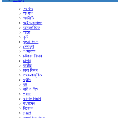
সব খবর
অপরাধ
অর্থনীতি
আইন-আদালত
আন্তর্জাতিক
আরো
কৃষি
খুলনা বিভাগ
খেলাধুলা
গণমাধ্যম
চট্টগ্রাম বিভাগ
চাকরি
জাতীয়
ঢাকা বিভাগ
তথ্য-প্রযুক্তি
দুর্ঘটনা
ধর্ম
নারী ও শিশু
প্রবাস
বরিশাল বিভাগ
বাংলাদেশ
বিনোদন
ভ্রমণ
ময়মনসিংহ বিভাগ