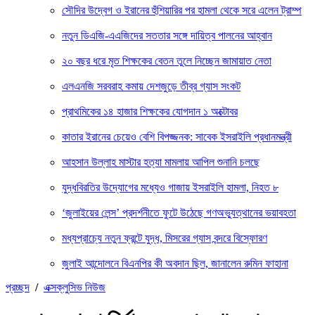
সৌদির উদ্বেগ ও ইরানের হুঁশিয়ারির পর হামলা থেকে সরে এলেন ট্রাম্প
নতুন ডিএজি-এএজিদের সততার সঙ্গে দায়িত্ব পালনের আহ্বান
২০ বছর ধরে মৃত শিক্ষকের বেতন তুলে নিচ্ছেন জামায়াত নেতা
এলএনজি সরবরাহ কমায় দেশজুড়ে তীব্র গ্যাস সংকট
প্রাথমিকের ১৪ হাজার শিক্ষকের যোগদান ১ অক্টোবর
কাতার ইরানের চেয়েও বেশি বিপজ্জনক: সাবেক ইসরাইলি প্রধানমন্ত্রী
আহসান উল্লাহ মাস্টার হত্যা মামলায় আপিল শুনানি চলছে
যুদ্ধবিরতির উদ্যোগের মধ্যেও গাজায় ইসরাইলি হামলা, নিহত ৮
‘জুলাইয়ের লেন্স’ প্রদর্শনীতে ফুটে উঠেছে গণঅভ্যুত্থানের ভয়াবহতা
মধ্যপ্রাচ্যে নতুন ফ্রন্টে যুদ্ধ, মিসরের গ্যাস বন্দরে বিস্ফোরণ
জুলাই আন্দোলনে বিএনপির কী অবদান ছিল, জানালেন রুমিন ফাহানা
প্রচ্ছদ
/
এক্সক্লুসিভ নিউজ