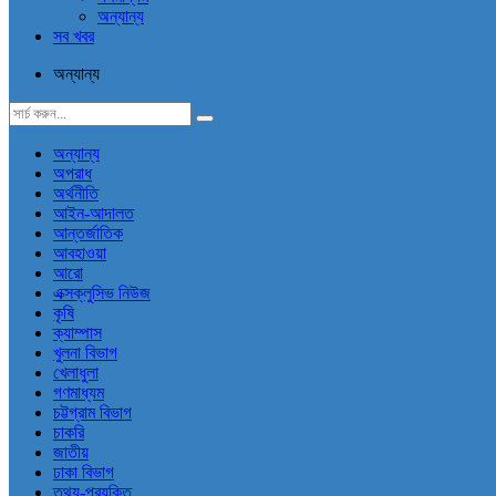
অন্যান্য
সব খবর
অন্যান্য
অন্যান্য
অপরাধ
অর্থনীতি
আইন-আদালত
আন্তর্জাতিক
আবহাওয়া
আরো
এক্সক্লুসিভ নিউজ
কৃষি
ক্যাম্পাস
খুলনা বিভাগ
খেলাধুলা
গণমাধ্যম
চট্টগ্রাম বিভাগ
চাকরি
জাতীয়
ঢাকা বিভাগ
তথ্য-প্রযুক্তি