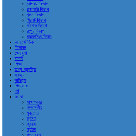
চট্টগ্রাম বিভাগ
রাজশাহী বিভাগ
খুলনা বিভাগ
সিলেট বিভাগ
বরিশাল বিভাগ
রংপুর বিভাগ
ময়মনসিংহ বিভাগ
আন্তর্জাতিক
বিনোদন
খেলাধুলা
চাকরি
শিক্ষা
তথ্য-প্রযুক্তি
স্বাস্থ্য
সাহিত্য
শিশুতোষ
ধর্ম
আরো
সাক্ষাৎকার
সম্পাদকীয়
মুক্তমত
ভ্রমণ
প্রবাস
দুর্ঘটনা
গণমাধ্যম