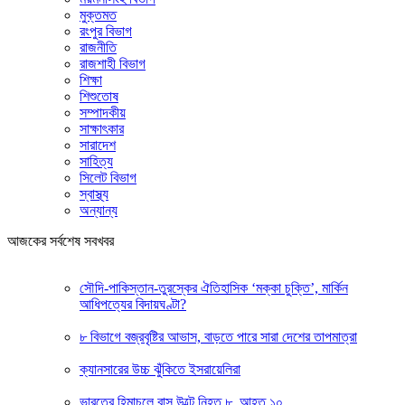
মুক্তমত
রংপুর বিভাগ
রাজনীতি
রাজশাহী বিভাগ
শিক্ষা
শিশুতোষ
সম্পাদকীয়
সাক্ষাৎকার
সারাদেশ
সাহিত্য
সিলেট বিভাগ
স্বাস্থ্য
অন্যান্য
আজকের সর্বশেষ সবখবর
সৌদি-পাকিস্তান-তুরস্কের ঐতিহাসিক ‘মক্কা চুক্তি’, মার্কিন
আধিপত্যের বিদায়ঘণ্টা?
৮ বিভাগে বজ্রবৃষ্টির আভাস, বাড়তে পারে সারা দেশের তাপমাত্রা
ক্যানসারের উচ্চ ঝুঁকিতে ইসরায়েলিরা
ভারতের হিমাচলে বাস উল্টে নিহত ৮, আহত ১০