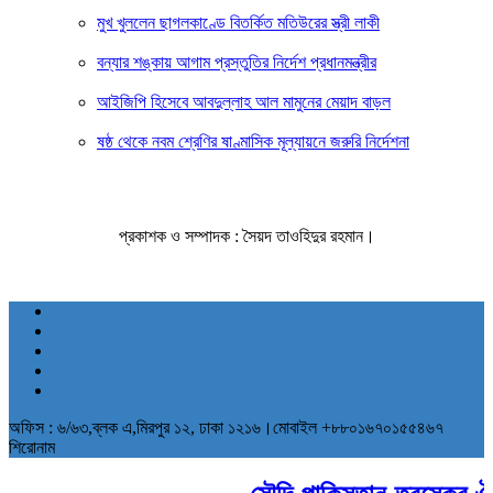
মুখ খুললেন ছাগলকাণ্ডে বিতর্কিত মতিউরের স্ত্রী লাকী
বন্যার শঙ্কায় আগাম প্রস্তুতির নির্দেশ প্রধানমন্ত্রীর
আইজিপি হিসেবে আবদুল্লাহ আল মামুনের মেয়াদ বাড়ল
ষষ্ঠ থেকে নবম শ্রেণির ষাণ্মাসিক মূল্যায়নে জরুরি নির্দেশনা
প্রকাশক ও সম্পাদক : সৈয়দ তাওহিদুর রহমান।
অফিস : ৬/৬৩,ব্লক এ,মিরপুর ১২, ঢাকা ১২১৬।মোবাইল +৮৮০১৬৭০১৫৫৪৬৭
শিরোনাম