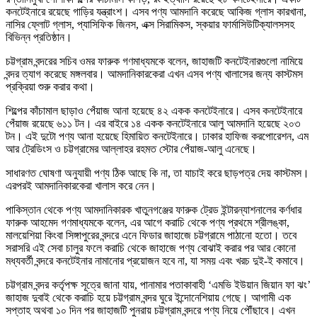
কনটেইনারে রয়েছে গাড়ির যন্ত্রাংশ। এসব পণ্য আমদানি করেছে আকিজ গ্লাস কারখানা,
নাসির ফ্লোট গ্লাস, প্যাসিফিক জিনস, এক্স সিরামিকস, স্কয়ার ফার্মাসিউটিক্যালসসহ
বিভিন্ন প্রতিষ্ঠান।
চট্টগ্রাম বন্দরের সচিব ওমর ফারুক গণমাধ্যমকে বলেন, জাহাজটি কনটেইনারগুলো নামিয়ে
বন্দর ত্যাগ করেছে মঙ্গলবার। আমদানিকারকেরা এখন এসব পণ্য খালাসের জন্য কাস্টমস
প্রক্রিয়া শুরু করার কথা।
শিল্পের কাঁচামাল ছাড়াও পেঁয়াজ আনা হয়েছে ৪২ একক কনটেইনারে। এসব কনটেইনারে
পেঁয়াজ রয়েছে ৬১১ টন। এর বাইরে ১৪ একক কনটেইনারে আলু আমদানি হয়েছে ২০৩
টন। এই দুটো পণ্য আনা হয়েছে হিমায়িত কনটেইনারে। ঢাকার হাফিজ করপোরেশন, এম
আর ট্রেডিংস ও চট্টগ্রামের আল্লাহর রহমত স্টোর পেঁয়াজ-আলু এনেছে।
সাধারণত ঘোষণা অনুযায়ী পণ্য ঠিক আছে কি না, তা যাচাই করে ছাড়পত্র দেয় কাস্টমস।
এরপরই আমদানিকারকেরা খালাস করে নেন।
পাকিস্তান থেকে পণ্য আমদানিকারক খাতুনগঞ্জের ফারুক ট্রেড ইন্টারন্যাশনালের কর্ণধার
ফারুক আহমেদ গণমাধ্যমকে বলেন, এর আগে করাচি থেকে পণ্য প্রথমে শ্রীলঙ্কা,
মালয়েশিয়া কিংবা সিঙ্গাপুরের বন্দরে এনে ফিডার জাহাজে চট্টগ্রামে পাঠানো হতো। তবে
সরাসরি এই সেবা চালুর ফলে করাচি থেকে জাহাজে পণ্য বোঝাই করার পর আর কোনো
মধ্যবর্তী বন্দরে কনটেইনার নামানোর প্রয়োজন হবে না, যা সময় এবং খরচ দুই-ই কমাবে।
চট্টগ্রাম বন্দর কর্তৃপক্ষ সূত্রে জানা যায়, পানামার পতাকাবাহী ‘এমভি ইউয়ান জিয়ান ফা ঝং’
জাহাজ দুবাই থেকে করাচি হয়ে চট্টগ্রাম বন্দর ঘুরে ইন্দোনেশিয়ায় গেছে। আগামী এক
সপ্তাহ অথবা ১০ দিন পর জাহাজটি পুনরায় চট্টগ্রাম বন্দরে পণ্য নিয়ে পৌঁছাবে। এখন