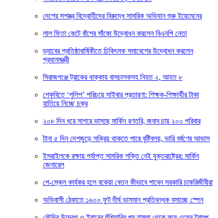
দেশের সশস্ত্র বিদ্রোহীদের বিরুদ্ধে সামরিক অভিযান শুরু ইয়েমেনের
লাল ফিতা কেটে বাঁশের সাঁকো উদ্বোধন করলেন বিএনপি নেতা
ড্যাবের প্রতিষ্ঠাবার্ষিকীতে চিকিৎসক সমাবেশের উদ্বোধন করলেন
প্রধানমন্ত্রী
সিরাজগঞ্জে ট্রাকের ধাক্কায় বাসচালকসহ নিহত ২, আহত ৮
শেকৃবিতে ‘পুলিশ’ পরিচয়ে সাইবার প্রতারণা: শিক্ষক-শিক্ষার্থীর টাকা
হাতিয়ে নিচ্ছে চক্র
২০৮ দিন ধরে সাগরে ভাসছে মার্কিন রণতরি, জবাব চায় ২০০ পরিবার
টানা ৫ দিন দেশজুড়ে সক্রিয় থাকতে পারে বৃষ্টিবলয়, ভারি বর্ষণের আভাস
ইসরাইলকে রক্ষায় পর্যাপ্ত সামরিক শক্তি নেই যুক্তরাষ্ট্রের: মার্কিন
জেনারেল
পে-স্কেল কার্যকর হলে বকেয়া বেতন কীভাবে পাবেন সরকারি চাকরিজীবীরা
অভিবাসী ঠেকাতে ১৬০০ ফুট দীর্ঘ ভাসমান প্রতিবন্ধক বসাচ্ছে স্পেন
সৌদির উদ্বেগ ও ইরানের হুঁশিয়ারির পর হামলা থেকে সরে এলেন ট্রাম্প