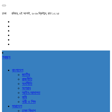
ঢাকা
রবিবার, ৯ই আগস্ট, ২০২৬ খ্রিস্টাব্দ, রাত ১২:২৫
প্রচ্ছদ
বাংলাদেশ
জাতীয়
রাজনীতি
অর্থনীতি
অপরাধ
আইন-আদালত
কৃষি
নারী ও শিশু
সারাদেশ
ঢাকা বিভাগ