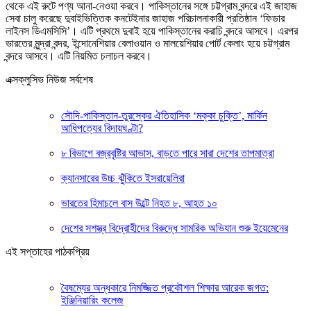
থেকে এই রুটে পণ্য আনা-নেওয়া করবে। পাকিস্তানের সঙ্গে চট্টগ্রাম বন্দরে এই জাহাজ
সেবা চালু করেছে দুবাইভিত্তিক কনটেইনার জাহাজ পরিচালনাকারী প্রতিষ্ঠান ‘ফিডার
লাইনস ডিএমসিসি’। এটি প্রথমে দুবাই হয়ে পাকিস্তানের করাচি বন্দরে আসবে। এরপর
ভারতের মুন্দ্রা বন্দর, ইন্দোনেশিয়ার বেলাওয়ান ও মালয়েশিয়ার পোর্ট কেলাং হয়ে চট্টগ্রাম
বন্দরে আসবে। এটি নিয়মিত চলাচল করবে।
এক্সক্লুসিভ নিউজ সর্বশেষ
সৌদি-পাকিস্তান-তুরস্কের ঐতিহাসিক ‘মক্কা চুক্তি’, মার্কিন
আধিপত্যের বিদায়ঘণ্টা?
৮ বিভাগে বজ্রবৃষ্টির আভাস, বাড়তে পারে সারা দেশের তাপমাত্রা
ক্যানসারের উচ্চ ঝুঁকিতে ইসরায়েলিরা
ভারতের হিমাচলে বাস উল্টে নিহত ৮, আহত ১০
দেশের সশস্ত্র বিদ্রোহীদের বিরুদ্ধে সামরিক অভিযান শুরু ইয়েমেনের
এই সপ্তাহের পাঠকপ্রিয়
বৈষম্যের অন্ধকারে নিমজ্জিত প্রকৌশল শিক্ষার আরেক জগত:
ইঞ্জিনিয়ারিং কলেজ