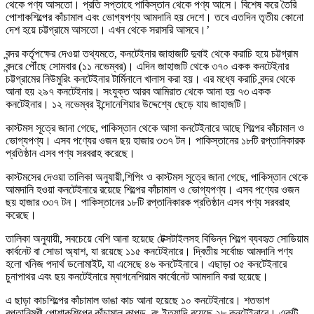
থেকে পণ্য আসতো। প্রতি সপ্তাহে পাকিস্তান থেকে পণ্য আসে। বিশেষ করে তৈরি
পোশাকশিল্পের কাঁচামাল এবং ভোগ্যপণ্য আমদানি হয় দেশে। তবে এতদিন তৃতীয় কোনো
দেশ হয়ে চট্টগ্রামে আসতো। এখন থেকে সরাসরি আসবে।’
বন্দর কর্তৃপক্ষের দেওয়া তথ্যমতে, কনটেইনার জাহাজটি দুবাই থেকে করাচি হয়ে চট্টগ্রাম
বন্দরে পৌঁছে সোমবার (১১ নভেম্বর)। এদিন জাহাজটি থেকে ৩৭০ একক কনটেইনার
চট্টগ্রামের নিউমুরিং কনটেইনার টার্মিনালে খালাস করা হয়। এর মধ্যে করাচি বন্দর থেকে
আনা হয় ২৯৭ কনটেইনার। সংযুক্ত আরব আমিরাত থেকে আনা হয় ৭৩ একক
কনটেইনার। ১২ নভেম্বর ইন্দোনেশিয়ার উদ্দেশ্যে ছেড়ে যায় জাহাজটি।
কাস্টমস সূত্রে জানা গেছে, পাকিস্তান থেকে আসা কনটেইনারে আছে শিল্পের কাঁচামাল ও
ভোগ্যপণ্য। এসব পণ্যের ওজন ছয় হাজার ৩৩৭ টন। পাকিস্তানের ১৮টি রপ্তানিকারক
প্রতিষ্ঠান এসব পণ্য সরবরাহ করেছে।
কাস্টমসের দেওয়া তালিকা অনুযায়ী,শিপিং ও কাস্টমস সূত্রে জানা গেছে, পাকিস্তান থেকে
আমদানি হওয়া কনটেইনারে রয়েছে শিল্পের কাঁচামাল ও ভোগ্যপণ্য। এসব পণ্যের ওজন
ছয় হাজার ৩৩৭ টন। পাকিস্তানের ১৮টি রপ্তানিকারক প্রতিষ্ঠান এসব পণ্য সরবরাহ
করেছে।
তালিকা অনুযায়ী, সবচেয়ে বেশি আনা হয়েছে টেক্সটাইলসহ বিভিন্ন শিল্পে ব্যবহৃত সোডিয়াম
কার্বনেট বা সোডা অ্যাশ, যা রয়েছে ১১৫ কনটেইনারে। দ্বিতীয় সর্বোচ্চ আমদানি পণ্য
হলো খনিজ পদার্থ ডলোমাইট, যা এসেছে ৪৬ কনটেইনারে। এছাড়া ৩৫ কনটেইনারে
চুনাপাথর এবং ছয় কনটেইনারে ম্যাগনেশিয়াম কার্বোনেট আমদানি করা হয়েছে।
এ ছাড়া কাচশিল্পের কাঁচামাল ভাঙা কাচ আনা হয়েছে ১০ কনটেইনারে। শতভাগ
রপ্তানিমুখী পোশাকশিল্পের কাঁচামাল কাপড়, রং ইত্যাদি রয়েছে ২৮ কনটেইনারে। একটি