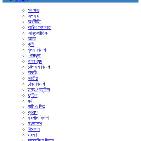
সব খবর
অপরাধ
অর্থনীতি
আইন-আদালত
আন্তর্জাতিক
আরো
কৃষি
খুলনা বিভাগ
খেলাধুলা
গণমাধ্যম
চট্টগ্রাম বিভাগ
চাকরি
জাতীয়
ঢাকা বিভাগ
তথ্য-প্রযুক্তি
দুর্ঘটনা
ধর্ম
নারী ও শিশু
প্রবাস
বরিশাল বিভাগ
বাংলাদেশ
বিনোদন
ভ্রমণ
ময়মনসিংহ বিভাগ