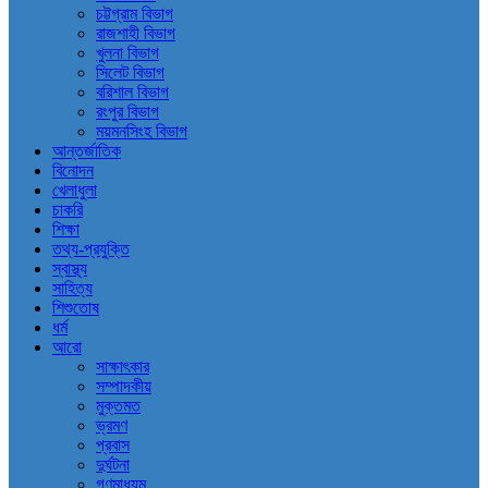
চট্টগ্রাম বিভাগ
রাজশাহী বিভাগ
খুলনা বিভাগ
সিলেট বিভাগ
বরিশাল বিভাগ
রংপুর বিভাগ
ময়মনসিংহ বিভাগ
আন্তর্জাতিক
বিনোদন
খেলাধুলা
চাকরি
শিক্ষা
তথ্য-প্রযুক্তি
স্বাস্থ্য
সাহিত্য
শিশুতোষ
ধর্ম
আরো
সাক্ষাৎকার
সম্পাদকীয়
মুক্তমত
ভ্রমণ
প্রবাস
দুর্ঘটনা
গণমাধ্যম