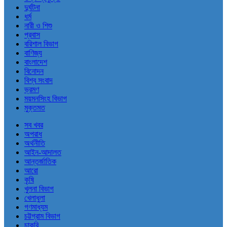
দুর্ঘটনা
ধর্ম
নারী ও শিশু
প্রবাস
বরিশাল বিভাগ
বাণিজ্য
বাংলাদেশ
বিনোদন
বিশ্ব সংবাদ
ভ্রমণ
ময়মনসিংহ বিভাগ
মুক্তমত
সব খবর
অপরাধ
অর্থনীতি
আইন-আদালত
আন্তর্জাতিক
আরো
কৃষি
খুলনা বিভাগ
খেলাধুলা
গণমাধ্যম
চট্টগ্রাম বিভাগ
চাকরি