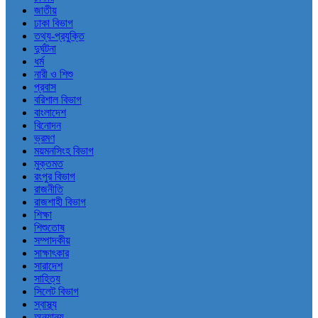
জাতীয়
ঢাকা বিভাগ
তথ্য-প্রযুক্তি
দুর্ঘটনা
ধর্ম
নারী ও শিশু
প্রবাস
বরিশাল বিভাগ
বাংলাদেশ
বিনোদন
ভ্রমণ
ময়মনসিংহ বিভাগ
মুক্তমত
রংপুর বিভাগ
রাজনীতি
রাজশাহী বিভাগ
শিক্ষা
শিশুতোষ
সম্পাদকীয়
সাক্ষাৎকার
সারাদেশ
সাহিত্য
সিলেট বিভাগ
স্বাস্থ্য
অন্যান্য