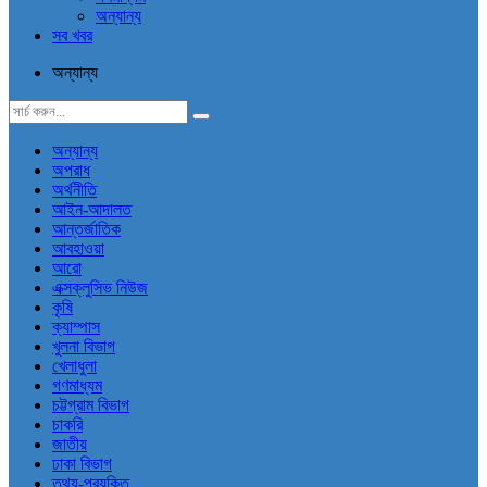
অন্যান্য
সব খবর
অন্যান্য
অন্যান্য
অপরাধ
অর্থনীতি
আইন-আদালত
আন্তর্জাতিক
আবহাওয়া
আরো
এক্সক্লুসিভ নিউজ
কৃষি
ক্যাম্পাস
খুলনা বিভাগ
খেলাধুলা
গণমাধ্যম
চট্টগ্রাম বিভাগ
চাকরি
জাতীয়
ঢাকা বিভাগ
তথ্য-প্রযুক্তি