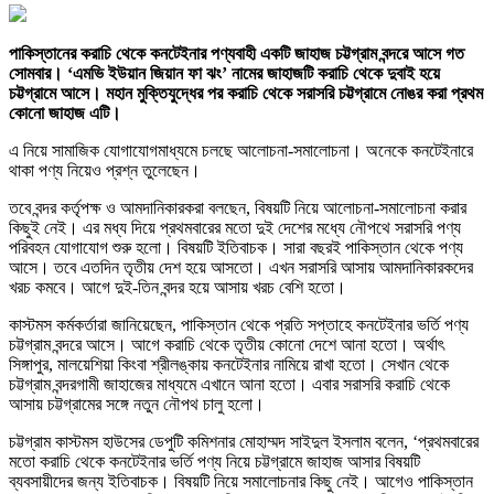
পাকিস্তানের করাচি থেকে কনটেইনার পণ্যবাহী একটি জাহাজ চট্টগ্রাম বন্দরে আসে গত
সোমবার। ‘এমভি ইউয়ান জিয়ান ফা ঝং’ নামের জাহাজটি করাচি থেকে দুবাই হয়ে
চট্টগ্রামে আসে। মহান মুক্তিযুদ্ধের পর করাচি থেকে সরাসরি চট্টগ্রামে নোঙর করা প্রথম
কোনো জাহাজ এটি।
এ নিয়ে সামাজিক যোগাযোগমাধ্যমে চলছে আলোচনা-সমালোচনা। অনেকে কনটেইনারে
থাকা পণ্য নিয়েও প্রশ্ন তুলেছেন।
তবে বন্দর কর্তৃপক্ষ ও আমদানিকারকরা বলছেন, বিষয়টি নিয়ে আলোচনা-সমালোচনা করার
কিছুই নেই। এর মধ্য দিয়ে প্রথমবারের মতো দুই দেশের মধ্যে নৌপথে সরাসরি পণ্য
পরিবহন যোগাযোগ শুরু হলো। বিষয়টি ইতিবাচক। সারা বছরই পাকিস্তান থেকে পণ্য
আসে। তবে এতদিন তৃতীয় দেশ হয়ে আসতো। এখন সরাসরি আসায় আমদানিকারকদের
খরচ কমবে। আগে দুই-তিন বন্দর হয়ে আসায় খরচ বেশি হতো।
কাস্টমস কর্মকর্তারা জানিয়েছেন, পাকিস্তান থেকে প্রতি সপ্তাহে কনটেইনার ভর্তি পণ্য
চট্টগ্রাম বন্দরে আসে। আগে করাচি থেকে তৃতীয় কোনো দেশে আনা হতো। অর্থাৎ
সিঙ্গাপুর, মালয়েশিয়া কিংবা শ্রীলঙ্কায় কনটেইনার নামিয়ে রাখা হতো। সেখান থেকে
চট্টগ্রাম বন্দরগামী জাহাজের মাধ্যমে এখানে আনা হতো। এবার সরাসরি করাচি থেকে
আসায় চট্টগ্রামের সঙ্গে নতুন নৌপথ চালু হলো।
চট্টগ্রাম কাস্টমস হাউসের ডেপুটি কমিশনার মোহাম্মদ সাইদুল ইসলাম বলেন, ‘প্রথমবারের
মতো করাচি থেকে কনটেইনার ভর্তি পণ্য নিয়ে চট্টগ্রামে জাহাজ আসার বিষয়টি
ব্যবসায়ীদের জন্য ইতিবাচক। বিষয়টি নিয়ে সমালোচনার কিছু নেই। আগেও পাকিস্তান