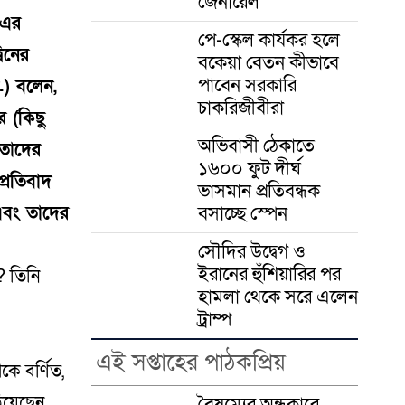
জেনারেল
 এর
পে-স্কেল কার্যকর হলে
বিনের
বকেয়া বেতন কীভাবে
পাবেন সরকারি
.) বলেন,
চাকরিজীবীরা
 (কিছু
অভিবাসী ঠেকাতে
(তাদের
১৬০০ ফুট দীর্ঘ
প্রতিবাদ
ভাসমান প্রতিবন্ধক
বসাচ্ছে স্পেন
 এবং তাদের
সৌদির উদ্বেগ ও
ইরানের হুঁশিয়ারির পর
? তিনি
হামলা থেকে সরে এলেন
ট্রাম্প
এই সপ্তাহের পাঠকপ্রিয়
কে বর্ণিত,
ঠিয়েছেন
বৈষম্যের অন্ধকারে