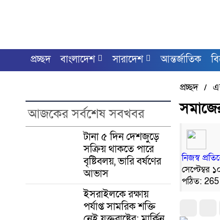
প্রচ্ছদ
বাংলাদেশ
সারাদেশ
আন্তর্জাতিক
ব
প্রচ্ছদ
এক
/
সমাজের
আজকের সর্বশেষ সবখবর
টানা ৫ দিন দেশজুড়ে
সক্রিয় থাকতে পারে
নিজস্ব প্রত
বৃষ্টিবলয়, ভারি বর্ষণের
সেপ্টেম্বর 
আভাস
পঠিত: 265
ইসরাইলকে রক্ষায়
পর্যাপ্ত সামরিক শক্তি
নেই যুক্তরাষ্ট্রের: মার্কিন