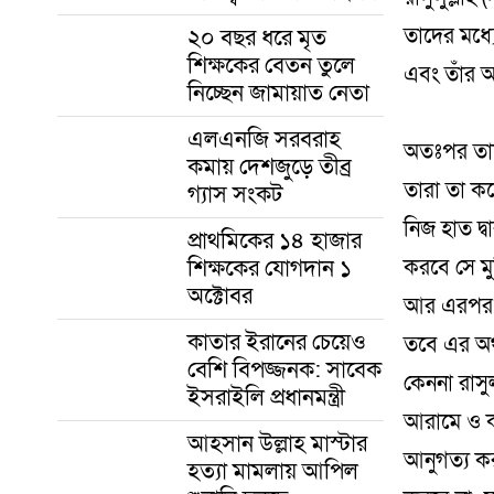
২০ বছর ধরে মৃত
তাদের মধ্য
শিক্ষকের বেতন তুলে
এবং তাঁর
নিচ্ছেন জামায়াত নেতা
এলএনজি সরবরাহ
অতঃপর তাদে
কমায় দেশজুড়ে তীব্র
তারা তা কর
গ্যাস সংকট
নিজ হাত দ্ব
প্রাথমিকের ১৪ হাজার
শিক্ষকের যোগদান ১
করবে সে মুম
অক্টোবর
আর এরপর স
কাতার ইরানের চেয়েও
তবে এর অর্
বেশি বিপজ্জনক: সাবেক
কেননা রাসু
ইসরাইলি প্রধানমন্ত্রী
আরামে ও কষ
আহসান উল্লাহ মাস্টার
আনুগত্য কর
হত্যা মামলায় আপিল