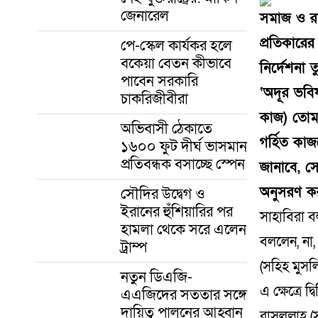
জেনারেল
সমাজ ও রাষ
প্রতিকারের
পে-স্কেল কার্যকর হলে
বকেয়া বেতন কীভাবে
নির্দেশনা 
পাবেন সরকারি
‘অদূর ভবি
চাকরিজীবীরা
কাজ) তোমর
অভিবাসী ঠেকাতে
গর্হিত কাজ
১৬০০ ফুট দীর্ঘ ভাসমান
প্রতিবন্ধক বসাচ্ছে স্পেন
জানাবে, সে
অনুসরণ কর
সৌদির উদ্বেগ ও
ইরানের হুঁশিয়ারির পর
সাহাবিরা ব
হামলা থেকে সরে এলেন
বললেন, না,
ট্রাম্প
(সহিহ মুসল
নতুন ডিএজি-
এ ক্ষেত্রে 
এএজিদের সততার সঙ্গে
দায়িত্ব পালনের আহ্বান
রাসুলুল্লা