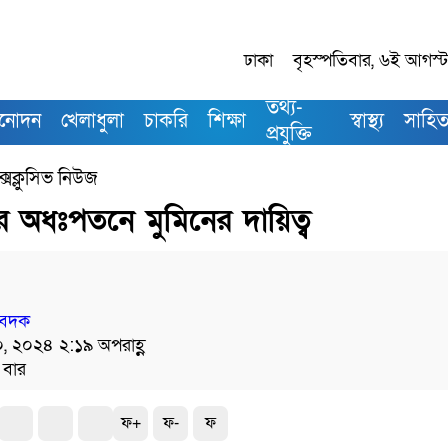
ঢাকা
বৃহস্পতিবার, ৬ই আগস্ট,
তথ্য-
িনোদন
খেলাধুলা
চাকরি
শিক্ষা
স্বাস্থ্য
সাহিত্
প্রযুক্তি
্সক্লুসিভ নিউজ
 অধঃপতনে মুমিনের দায়িত্ব
িবেদক
১০, ২০২৪ ২:১৯ অপরাহ্ণ
 বার
ফ+
ফ-
ফ