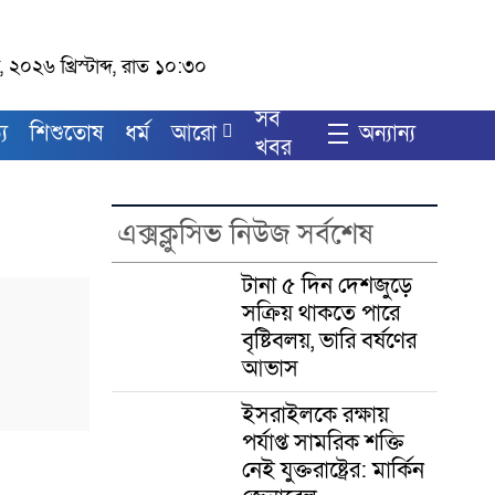
 ২০২৬ খ্রিস্টাব্দ, রাত ১০:৩০
সব
য
শিশুতোষ
ধর্ম
আরো
অন্যান্য
খবর
এক্সক্লুসিভ নিউজ সর্বশেষ
টানা ৫ দিন দেশজুড়ে
সক্রিয় থাকতে পারে
বৃষ্টিবলয়, ভারি বর্ষণের
আভাস
ইসরাইলকে রক্ষায়
পর্যাপ্ত সামরিক শক্তি
নেই যুক্তরাষ্ট্রের: মার্কিন