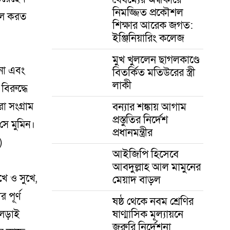
নিমজ্জিত প্রকৌশল
আমল করত
শিক্ষার আরেক জগত:
ইঞ্জিনিয়ারিং কলেজ
মুখ খুললেন ছাগলকাণ্ডে
না এবং
বিতর্কিত মতিউরের স্ত্রী
লাকী
িরুদ্ধে
বন্যার শঙ্কায় আগাম
রা সংগ্রাম
প্রস্তুতির নির্দেশ
 সে মুমিন।
প্রধানমন্ত্রীর
)
আইজিপি হিসেবে
আবদুল্লাহ আল মামুনের
খে ও সুখে,
মেয়াদ বাড়ল
 পূর্ণ
ষষ্ঠ থেকে নবম শ্রেণির
ষাণ্মাসিক মূল্যায়নে
 লড়াই
জরুরি নির্দেশনা