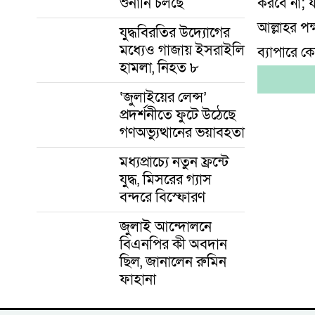
শুনানি চলছে
করবে না; য
আল্লাহর প
যুদ্ধবিরতির উদ্যোগের
মধ্যেও গাজায় ইসরাইলি
ব্যাপারে ক
হামলা, নিহত ৮
‘জুলাইয়ের লেন্স’
প্রদর্শনীতে ফুটে উঠেছে
গণঅভ্যুত্থানের ভয়াবহতা
মধ্যপ্রাচ্যে নতুন ফ্রন্টে
যুদ্ধ, মিসরের গ্যাস
বন্দরে বিস্ফোরণ
জুলাই আন্দোলনে
বিএনপির কী অবদান
ছিল, জানালেন রুমিন
ফাহানা