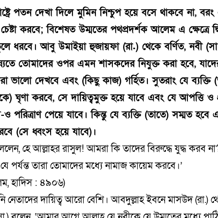
্ট্রে পতন দেখা দিলে মুমিন নিশ্চুপ হয়ে বসে থাকবে না, বরং
 চেষ্টা করবে; বিশেষত উম্মতের পথপ্রদর্শক আলেম এ ক্ষেত্রে দ্
তুলে ধরবে। আবু উমাইয়া হুজায়ফা (রা.) থেকে বর্ণিত, নবী (সা
ষ্যতে তোমাদের ওপর এমন শাসকদের নিযুক্ত করা হবে, যাদের
া ভালো দেখবে এবং (কিছু কাজ) গর্হিত। সুতরাং যে ব্যক্তি 
কে) ঘৃণা করবে, সে দায়িত্বমুক্ত হয়ে যাবে এবং যে আপত্তি ও 
-ও পরিত্রাণ পেয়ে যাবে। কিন্তু যে ব্যক্তি (তাতে) সম্মত হবে
বে (সে ধ্বংস হয়ে যাবে)।
ললেন, হে আল্লাহর রাসুল! আমরা কি তাদের বিরুদ্ধে যুদ্ধ করব না
 যে পর্যন্ত তারা তোমাদের মধ্যে নামাজ কায়েম করবে।’
িম, হাদিস : ৪৯০৬)
দ্বিনি নেতাদের দায়িত্ব আরো বেশি। আবদুল্লাহ ইবনে মাসউদ (রা.) থে
হ (সা.) বলেন, ‘আমার আগে আল্লাহ যে নবীকে যে উম্মতের মধ্যে পা