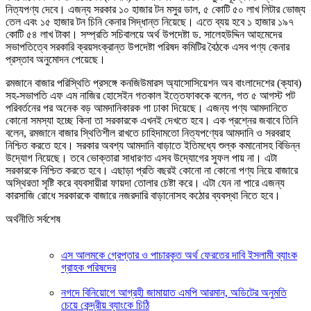
নিত্যপণ্য দেবে। এজন্য সরকার ১০ হাজার টন মসুর ডাল, ৫ কোটি ৫০ লাখ লিটার ভোজ্য
তেল এবং ১৫ হাজার টন চিনি কেনার সিদ্ধান্ত নিয়েছে। এতে ব্যয় হবে ১ হাজার ১৯৭
কোটি ৫৪ লাখ টাকা। সম্প্রতি সচিবালয়ে অর্থ উপদেষ্টা ড. সালেহউদ্দিন আহমেদের
সভাপতিত্বে সরকারি ক্রয়সংক্রান্ত উপদেষ্টা পরিষদ কমিটির বৈঠকে এসব পণ্য কেনার
প্রস্তাব অনুমোদন পেয়েছে।
রমজানে বাজার পরিস্থিতি প্রসঙ্গে কনজিউমারস অ্যাসোসিয়েশন অব বাংলাদেশের (ক্যাব)
সহ-সভাপতি এফ এম নাজির হোসেইন গতকাল ইত্তেফাককে বলেন, গত ৫ আগস্ট পট
পরিবর্তনের পর অনেক বড় আমদানিকারক গা ঢাকা দিয়েছে। এজন্য পণ্য আমদানিতে
কোনো সমস্যা হচ্ছে কিনা তা সরকারকে এখনই দেখতে হবে। এক প্রশ্নের জবাবে তিনি
বলেন, রমজানে বাজার স্থিতিশীল রাখতে চাহিদামতো নিত্যপণ্যের আমদানি ও সরবরাহ
নিশ্চিত করতে হবে। সরকার অবশ্য আমদানি বাড়াতে ইতিমধ্যে শুল্ক কমানোসহ বিভিন্ন
উদ্যোগ নিয়েছে। তবে ভোক্তারা সাধারণত এসব উদ্যোগের সুফল পায় না। এটা
সরকারকে নিশ্চিত করতে হবে। এছাড়া প্রতি বছরই কোনো না কোনো পণ্য নিয়ে বাজারে
অস্থিরতা সৃষ্টি করে ব্যবসায়ীরা ফায়দা তোলার চেষ্টা করে। এটা যেন না পারে এজন্য
কারসাজি রোধে সরকারকে বাজারে নজরদারি বাড়ানোসহ কঠোর ব্যবস্থা নিতে হবে।
অর্থনীতি সর্বশেষ
এস আলমকে গ্রেপ্তার ও পাচারকৃত অর্থ ফেরতের দাবি ইসলামী ব্যাংক
গ্রাহক পরিষদের
নগদে বিনিয়োগে আগ্রহী জামায়াত এমপি আরমান, অডিটের অনুমতি
চেয়ে কেন্দ্রীয় ব্যাংকে চিঠি