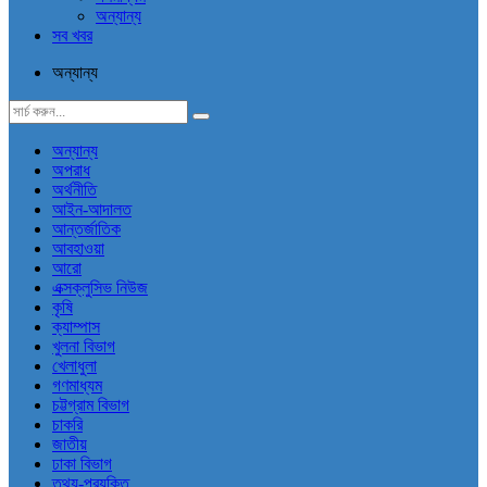
অন্যান্য
সব খবর
অন্যান্য
অন্যান্য
অপরাধ
অর্থনীতি
আইন-আদালত
আন্তর্জাতিক
আবহাওয়া
আরো
এক্সক্লুসিভ নিউজ
কৃষি
ক্যাম্পাস
খুলনা বিভাগ
খেলাধুলা
গণমাধ্যম
চট্টগ্রাম বিভাগ
চাকরি
জাতীয়
ঢাকা বিভাগ
তথ্য-প্রযুক্তি