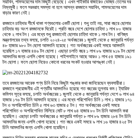
সয়াবিন, পামঅয়েলের দাম কিছুটা বেড়েছে। এখন পাইকারি বাজারেও ভোজ্য তেলের দর
নিম্নমুখী। ফলে সরবরাহ সমস্যা না হলে আসন্ন রমজানে সয়াবিন, পামঅয়েলের দাম
বাড়ার কারণ নেই।
রমজানে চাহিদার শীর্ষে থাকা পণ্যগুলোর একটি ছোলা। শুধু তাই নয়, সারা বছরে ছোলার
চাহিদার বড় অংশ রমজানকে ঘিরেই। প্রতি বছর দেশে ছোলার চাহিদা ১ লাখ ৮০ হাজার
থেকে ২ লাখ টন। এর মধ্যে শুধু রমজানেই ছোলার চাহিদা থাকে ১ লাখ টন। বাণিজ্য
মন্ত্রণালয়ের তথ্য বলছে, চলতি ২০২৪-২৫ অর্থবছরের ১ জুলাই থেকে ৫ জানুয়ারি পর্যন্ত
৪৮ হাজার ৯৮০ টন ছোলা আমদানি হয়েছে। গত অর্থবছরের একই সময়ে আমদানি
হয়েছিল ১৭ হাজার ৪৪৬ টন ছোলা। এছাড়া চলতি বছর ১ লাখ ৮৯ হাজার ৯১৯ টন ছোলা
আমদানির জন্য এলসি খোলা হয়েছে। পাইপলাইনে আছে আরও ১ লাখ ৫৪ হাজার ১৯১
টন ছোলা। ফলে ছোলা নিয়েও কোনো ধরনের সংকট হওয়ার আশঙ্কা নেই।
তবে রমজানের আরেক পণ্য চিনি নিয়ে কিছুটা শঙ্কার কথা জানিয়েছেন ব্যবসায়ীরা।
রমজানে প্রয়োজনীয় এই পণ্যটির আমদানিও হয়েছে গত বছরের তুলনায় কম। ট্যারিফ
কমিশন সূত্র বলছে, চলতি অর্থবছরের ১ জুলাই থেকে ৫ জানুয়ারি পর্যন্ত দেশে ৬ লাখ ৬৪
হাজার ১৭৬ টন চিনি আমদানি হয়েছে। এর মধ্যে পরিশোধিত চিনি ১ লাখ ১ হাজার ১৭১
টন ও অপরিশোধিত চিনি ৫ লাখ ৬৩ হাজার ৫ টন। গত অর্থবছরের একই সময়ে
পরিশোধিত ও অপরিশোধিত মিলিয়ে মোট ৮ লাখ ৬৪ হাজার ৮০ টন চিনি আমদানি করা
হয়েছিল। এছাড়া চলতি অর্থবছরের ৫ জানুয়ারি পর্যন্ত ৮ লাখ ৮৯ হাজার ২৮৪ টন চিনি
আমদানির জন্য এলসি খোলা হয়েছে। গত বছর একই সময়ে ৯ লাখ ১৬ হাজার ৪২৫ টন
চিনি আমদানির জন্য এলসি খোলা হয়েছিল।
রমজানে চিনির সরবরাহ প্রসঙ্গে সাবেক সচিব ও দেশবন্ধু গ্রুপের নির্বাহী পরিচালক (ইডি)