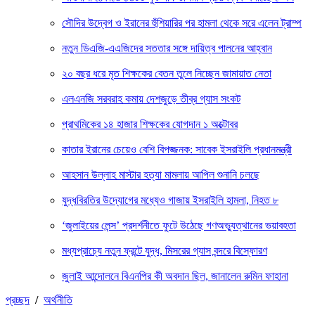
সৌদির উদ্বেগ ও ইরানের হুঁশিয়ারির পর হামলা থেকে সরে এলেন ট্রাম্প
নতুন ডিএজি-এএজিদের সততার সঙ্গে দায়িত্ব পালনের আহ্বান
২০ বছর ধরে মৃত শিক্ষকের বেতন তুলে নিচ্ছেন জামায়াত নেতা
এলএনজি সরবরাহ কমায় দেশজুড়ে তীব্র গ্যাস সংকট
প্রাথমিকের ১৪ হাজার শিক্ষকের যোগদান ১ অক্টোবর
কাতার ইরানের চেয়েও বেশি বিপজ্জনক: সাবেক ইসরাইলি প্রধানমন্ত্রী
আহসান উল্লাহ মাস্টার হত্যা মামলায় আপিল শুনানি চলছে
যুদ্ধবিরতির উদ্যোগের মধ্যেও গাজায় ইসরাইলি হামলা, নিহত ৮
‘জুলাইয়ের লেন্স’ প্রদর্শনীতে ফুটে উঠেছে গণঅভ্যুত্থানের ভয়াবহতা
মধ্যপ্রাচ্যে নতুন ফ্রন্টে যুদ্ধ, মিসরের গ্যাস বন্দরে বিস্ফোরণ
জুলাই আন্দোলনে বিএনপির কী অবদান ছিল, জানালেন রুমিন ফাহানা
প্রচ্ছদ
/
অর্থনীতি