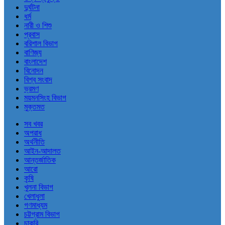
দুর্ঘটনা
ধর্ম
নারী ও শিশু
প্রবাস
বরিশাল বিভাগ
বাণিজ্য
বাংলাদেশ
বিনোদন
বিশ্ব সংবাদ
ভ্রমণ
ময়মনসিংহ বিভাগ
মুক্তমত
সব খবর
অপরাধ
অর্থনীতি
আইন-আদালত
আন্তর্জাতিক
আরো
কৃষি
খুলনা বিভাগ
খেলাধুলা
গণমাধ্যম
চট্টগ্রাম বিভাগ
চাকরি