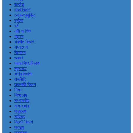
জাতীয়
ঢাকা বিভাগ
তথ্য-প্রযুক্তি
দুর্ঘটনা
ধর্ম
নারী ও শিশু
প্রবাস
বরিশাল বিভাগ
বাংলাদেশ
বিনোদন
ভ্রমণ
ময়মনসিংহ বিভাগ
মুক্তমত
রংপুর বিভাগ
রাজনীতি
রাজশাহী বিভাগ
শিক্ষা
শিশুতোষ
সম্পাদকীয়
সাক্ষাৎকার
সারাদেশ
সাহিত্য
সিলেট বিভাগ
স্বাস্থ্য
অন্যান্য