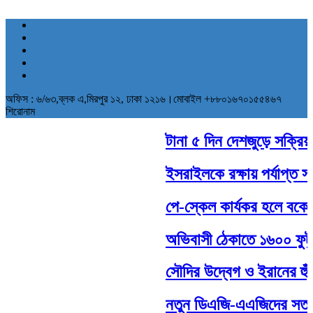
অফিস : ৬/৬৩,ব্লক এ,মিরপুর ১২, ঢাকা ১২১৬।মোবাইল +৮৮০১৬৭০১৫৫৪৬৭
শিরোনাম
টানা ৫ দিন দেশজুড়ে সক্রিয় থা
ইসরাইলকে রক্ষায় পর্যাপ্ত সামর
পে-স্কেল কার্যকর হলে বকেয়া
অভিবাসী ঠেকাতে ১৬০০ ফুট দীর
সৌদির উদ্বেগ ও ইরানের হুঁশি
নতুন ডিএজি-এএজিদের সততার 