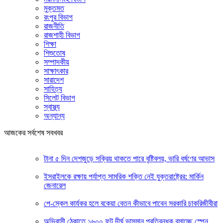
মুক্তমত
রংপুর বিভাগ
রাজনীতি
রাজশাহী বিভাগ
শিক্ষা
শিশুতোষ
সম্পাদকীয়
সাক্ষাৎকার
সারাদেশ
সাহিত্য
সিলেট বিভাগ
স্বাস্থ্য
অন্যান্য
আজকের সর্বশেষ সবখবর
টানা ৫ দিন দেশজুড়ে সক্রিয় থাকতে পারে বৃষ্টিবলয়, ভারি বর্ষণের আভাস
ইসরাইলকে রক্ষায় পর্যাপ্ত সামরিক শক্তি নেই যুক্তরাষ্ট্রের: মার্কিন
জেনারেল
পে-স্কেল কার্যকর হলে বকেয়া বেতন কীভাবে পাবেন সরকারি চাকরিজীবীরা
অভিবাসী ঠেকাতে ১৬০০ ফুট দীর্ঘ ভাসমান প্রতিবন্ধক বসাচ্ছে স্পেন