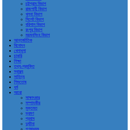
চট্টগ্রাম বিভাগ
রাজশাহী বিভাগ
খুলনা বিভাগ
সিলেট বিভাগ
বরিশাল বিভাগ
রংপুর বিভাগ
ময়মনসিংহ বিভাগ
আন্তর্জাতিক
বিনোদন
খেলাধুলা
চাকরি
শিক্ষা
তথ্য-প্রযুক্তি
স্বাস্থ্য
সাহিত্য
শিশুতোষ
ধর্ম
আরো
সাক্ষাৎকার
সম্পাদকীয়
মুক্তমত
ভ্রমণ
প্রবাস
দুর্ঘটনা
গণমাধ্যম