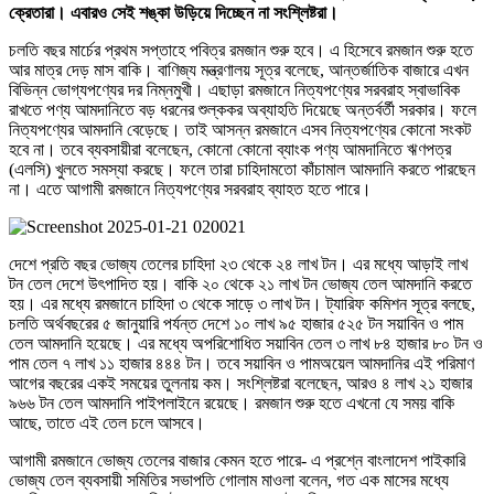
ক্রেতারা। এবারও সেই শঙ্কা উড়িয়ে দিচ্ছেন না সংশ্লিষ্টরা।
চলতি বছর মার্চের প্রথম সপ্তাহে পবিত্র রমজান শুরু হবে। এ হিসেবে রমজান শুরু হতে
আর মাত্র দেড় মাস বাকি। বাণিজ্য মন্ত্রণালয় সূত্র বলেছে, আন্তর্জাতিক বাজারে এখন
বিভিন্ন ভোগ্যপণ্যের দর নিম্নমুখী। এছাড়া রমজানে নিত্যপণ্যের সরবরাহ স্বাভাবিক
রাখতে পণ্য আমদানিতে বড় ধরনের শুল্ককর অব্যাহতি দিয়েছে অন্তর্বর্তী সরকার। ফলে
নিত্যপণ্যের আমদানি বেড়েছে। তাই আসন্ন রমজানে এসব নিত্যপণ্যের কোনো সংকট
হবে না। তবে ব্যবসায়ীরা বলেছেন, কোনো কোনো ব্যাংক পণ্য আমদানিতে ঋণপত্র
(এলসি) খুলতে সমস্যা করছে। ফলে তারা চাহিদামতো কাঁচামাল আমদানি করতে পারছেন
না। এতে আগামী রমজানে নিত্যপণ্যের সরবরাহ ব্যাহত হতে পারে।
দেশে প্রতি বছর ভোজ্য তেলের চাহিদা ২৩ থেকে ২৪ লাখ টন। এর মধ্যে আড়াই লাখ
টন তেল দেশে উৎপাদিত হয়। বাকি ২০ থেকে ২১ লাখ টন ভোজ্য তেল আমদানি করতে
হয়। এর মধ্যে রমজানে চাহিদা ৩ থেকে সাড়ে ৩ লাখ টন। ট্যারিফ কমিশন সূত্র বলছে,
চলতি অর্থবছরের ৫ জানুয়ারি পর্যন্ত দেশে ১০ লাখ ৯৫ হাজার ৫২৫ টন সয়াবিন ও পাম
তেল আমদানি হয়েছে। এর মধ্যে অপরিশোধিত সয়াবিন তেল ৩ লাখ ৮৪ হাজার ৮০ টন ও
পাম তেল ৭ লাখ ১১ হাজার ৪৪৪ টন। তবে সয়াবিন ও পামঅয়েল আমদানির এই পরিমাণ
আগের বছরের একই সময়ের তুলনায় কম। সংশ্লিষ্টরা বলেছেন, আরও ৪ লাখ ২১ হাজার
৯৬৬ টন তেল আমদানি পাইপলাইনে রয়েছে। রমজান শুরু হতে এখনো যে সময় বাকি
আছে, তাতে এই তেল চলে আসবে।
আগামী রমজানে ভোজ্য তেলের বাজার কেমন হতে পারে- এ প্রশ্নে বাংলাদেশ পাইকারি
ভোজ্য তেল ব্যবসায়ী সমিতির সভাপতি গোলাম মাওলা বলেন, গত এক মাসের মধ্যে