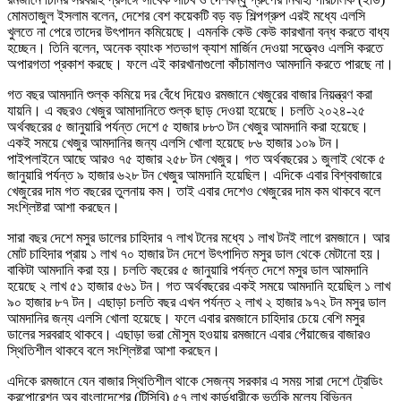
মোমতাজুল ইসলাম বলেন, দেশের বেশ কয়েকটি বড় বড় শিল্পগ্রুপ এরই মধ্যে এলসি
খুলতে না পেরে তাদের উৎপাদন কমিয়েছে। এমনকি কেউ কেউ কারখানা বন্ধ করতে বাধ্য
হচ্ছেন। তিনি বলেন, অনেক ব্যাংক শতভাগ ক্যাশ মার্জিন দেওয়া সত্ত্বেও এলসি করতে
অপারগতা প্রকাশ করছে। ফলে এই কারখানাগুলো কাঁচামালও আমদানি করতে পারছে না।
গত বছর আমদানি শুল্ক কমিয়ে দর বেঁধে দিয়েও রমজানে খেজুরের বাজার নিয়ন্ত্রণ করা
যায়নি। এ বছরও খেজুর আমাদানিতে শুল্ক ছাড় দেওয়া হয়েছে। চলতি ২০২৪-২৫
অর্থবছরের ৫ জানুয়ারি পর্যন্ত দেশে ৫ হাজার ৮৮৩ টন খেজুর আমদানি করা হয়েছে।
একই সময়ে খেজুর আমদানির জন্য এলসি খোলা হয়েছে ৮৬ হাজার ১০৯ টন।
পাইপলাইনে আছে আরও ৭৫ হাজার ২৫৮ টন খেজুর। গত অর্থবছরের ১ জুলাই থেকে ৫
জানুয়ারি পর্যন্ত ৯ হাজার ৬২৮ টন খেজুর আমদানি হয়েছিল। এদিকে এবার বিশ্ববাজারে
খেজুরের দাম গত বছরের তুলনায় কম। তাই এবার দেশেও খেজুরের দাম কম থাকবে বলে
সংশ্লিষ্টরা আশা করছেন।
সারা বছর দেশে মসুর ডালের চাহিদার ৭ লাখ টনের মধ্যে ১ লাখ টনই লাগে রমজানে। আর
মোট চাহিদার প্রায় ১ লাখ ৭০ হাজার টন দেশে উৎপাদিত মসুর ডাল থেকে মেটানো হয়।
বাকিটা আমদানি করা হয়। চলতি বছরের ৫ জানুয়ারি পর্যন্ত দেশে মসুর ডাল আমদানি
হয়েছে ২ লাখ ৫১ হাজার ৫৬১ টন। গত অর্থবছরের একই সময়ে আমদানি হয়েছিল ১ লাখ
৯০ হাজার ৮৭ টন। এছাড়া চলতি বছর এখন পর্যন্ত ২ লাখ ২ হাজার ৯৭২ টন মসুর ডাল
আমদানির জন্য এলসি খোলা হয়েছে। ফলে এবার রমজানে চাহিদার চেয়ে বেশি মসুর
ডালের সরবরাহ থাকবে। এছাড়া ভরা মৌসুম হওয়ায় রমজানে এবার পেঁয়াজের বাজারও
স্থিতিশীল থাকবে বলে সংশ্লিষ্টরা আশা করছেন।
এদিকে রমজানে যেন বাজার স্থিতিশীল থাকে সেজন্য সরকার এ সময় সারা দেশে ট্রেডিং
করপোরেশন অব বাংলাদেশের (টিসিবি) ৫৭ লাখ কার্ডধারীকে ভর্তুকি মূল্যে বিভিন্ন