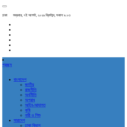
ঢাকা
শুক্রবার, ৭ই আগস্ট, ২০২৬ খ্রিস্টাব্দ, সকাল ৯:০৩
প্রচ্ছদ
বাংলাদেশ
জাতীয়
রাজনীতি
অর্থনীতি
অপরাধ
আইন-আদালত
কৃষি
নারী ও শিশু
সারাদেশ
ঢাকা বিভাগ