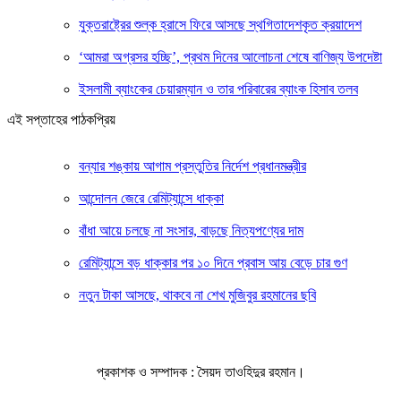
যুক্তরাষ্ট্রের শুল্ক হ্রাসে ফিরে আসছে স্থগিতাদেশকৃত ক্রয়াদেশ
‘আমরা অগ্রসর হচ্ছি’, প্রথম দিনের আলোচনা শেষে বাণিজ্য উপদেষ্টা
ইসলামী ব্যাংকের চেয়ারম্যান ও তার পরিবারের ব্যাংক হিসাব তলব
এই সপ্তাহের পাঠকপ্রিয়
বন্যার শঙ্কায় আগাম প্রস্তুতির নির্দেশ প্রধানমন্ত্রীর
আন্দোলন জেরে রেমিট্যান্সে ধাক্কা
বাঁধা আয়ে চলছে না সংসার, বাড়ছে নিত্যপণ্যের দাম
রেমিট্যান্সে বড় ধাক্কার পর ১০ দিনে প্রবাস আয় বেড়ে চার গুণ
নতুন টাকা আসছে, থাকবে না শেখ মুজিবুর রহমানের ছবি
প্রকাশক ও সম্পাদক : সৈয়দ তাওহিদুর রহমান।