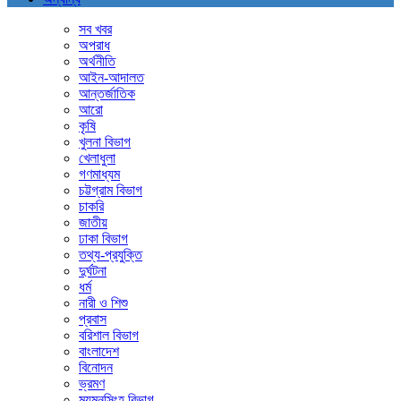
সব খবর
অপরাধ
অর্থনীতি
আইন-আদালত
আন্তর্জাতিক
আরো
কৃষি
খুলনা বিভাগ
খেলাধুলা
গণমাধ্যম
চট্টগ্রাম বিভাগ
চাকরি
জাতীয়
ঢাকা বিভাগ
তথ্য-প্রযুক্তি
দুর্ঘটনা
ধর্ম
নারী ও শিশু
প্রবাস
বরিশাল বিভাগ
বাংলাদেশ
বিনোদন
ভ্রমণ
ময়মনসিংহ বিভাগ