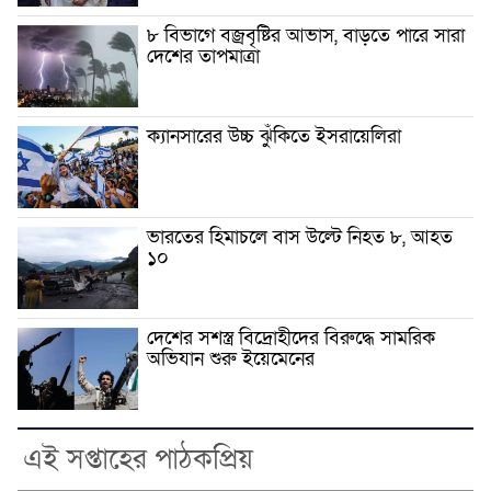
৮ বিভাগে বজ্রবৃষ্টির আভাস, বাড়তে পারে সারা
দেশের তাপমাত্রা
ক্যানসারের উচ্চ ঝুঁকিতে ইসরায়েলিরা
ভারতের হিমাচলে বাস উল্টে নিহত ৮, আহত
১০
দেশের সশস্ত্র বিদ্রোহীদের বিরুদ্ধে সামরিক
অভিযান শুরু ইয়েমেনের
এই সপ্তাহের পাঠকপ্রিয়