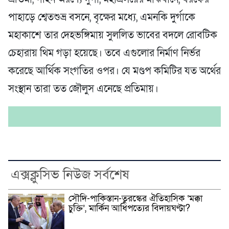
পাহাড়ে শ্বেতশুভ্র বসনে, বৃক্ষের মধ্যে, এমনকি দুর্গাকে
মহাকাশে তার দেহভঙ্গিমায় সুললিত ভাবের বদলে রোবটিক
চেহারায় থিম গড়া হয়েছে। তবে এগুলোর নির্মাণ নির্ভর
করেছে আর্থিক সংগতির ওপর। যে মণ্ডপ কমিটির যত অর্থের
সংস্থান তারা তত জৌলুস এনেছে প্রতিমায়।
এক্সক্লুসিভ নিউজ সর্বশেষ
সৌদি-পাকিস্তান-তুরস্কের ঐতিহাসিক ‘মক্কা
চুক্তি’, মার্কিন আধিপত্যের বিদায়ঘণ্টা?