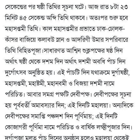
সেকেন্ডের পর ষষ্ঠী তিথির সূচনা ঘটে। আজ রাত ৮টা ২৩
মিনিট ৪৫ সেকেন্ড অব্দি তিথি থাকবে। অতঃপর শুরু হবে
মহাসপ্তমী তিথি। কাল মহাসপ্তমীর প্রভাতে ঢাক-ঢোলক-
কাঁসর বাজিয়ে কলাবউ স্নান ও আদরিণী উমার সপরিবারে
তিথি বিহিতপূজা।সাধারণত আশ্বিন শুক্লপক্ষের ষষ্ঠ দিন
অর্থাৎ ষষ্ঠী থেকে দশম দিন অর্থাৎ দশমী অবধি পাঁচ দিন
দুর্গোৎসব অনুষ্ঠিত হয়। এই পাঁচটি দিন যথাক্রমে দুর্গাষষ্ঠী,
মহাসপ্তমী, মহাষ্টমী, মহানবমী ও বিজয়া দশমী নামে
পরিচিত। আবার সমগ্র পক্ষটি দেবীপক্ষ। দেবীপক্ষের সূচনা
হয় পূর্ববর্তী অমাবস্যার দিন; এই দিনটি মহালয়া। অন্যদিকে
দেবীপক্ষের সমাপ্তি পঞ্চদশ দিন পূর্ণিমায়; এই দিনটি
কোজাগরী পূর্ণিমা নামে পরিচিত ও বার্ষিক লক্ষ্মীপূজার দিন।
দুর্গাপূজা মূলত পাঁচ দিনের অনুষ্ঠান হলেও মহালয়া থেকেই