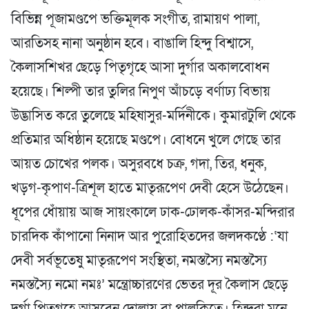
বিভিন্ন পূজামণ্ডপে ভক্তিমূলক সংগীত, রামায়ণ পালা,
আরতিসহ নানা অনুষ্ঠান হবে। বাঙালি হিন্দু বিশ্বাসে,
কৈলাসশিখর ছেড়ে পিতৃগৃহে আসা দুর্গার অকালবোধন
হয়েছে। শিল্পী তার তুলির নিপুণ আঁচড়ে বর্ণাঢ্য বিভায়
উদ্ভাসিত করে তুলেছে মহিষাসুর-মর্দিনীকে। কুমারটুলি থেকে
প্রতিমার অধিষ্ঠান হয়েছে মণ্ডপে। বোধনে খুলে গেছে তার
আয়ত চোখের পলক। অসুরবধে চক্র, গদা, তির, ধনুক,
খড়গ-কৃপাণ-ত্রিশূল হাতে মাতৃরূপেণ দেবী হেসে উঠেছেন।
ধূপের ধোঁয়ায় আজ সায়ংকালে ঢাক-ঢোলক-কাঁসর-মন্দিরার
চারদিক কাঁপানো নিনাদ আর পুরোহিতদের জলদকণ্ঠে :‘যা
দেবী সর্বভূতেষু মাতৃরূপেণ সংস্থিতা, নমস্তস্যৈ নমস্তস্যৈ
নমস্তস্যৈ নমো নমঃ’ মন্ত্রোচ্চারণের ভেতর দূর কৈলাস ছেড়ে
দুর্গা পিতৃগৃহে আসবেন দোলায় বা পালকিতে। হিন্দুরা মনে