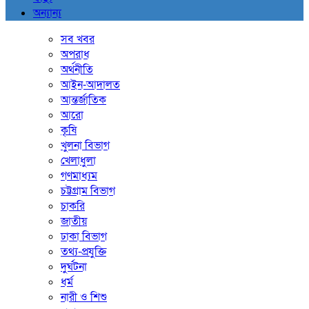
অন্যান্য
সব খবর
অপরাধ
অর্থনীতি
আইন-আদালত
আন্তর্জাতিক
আরো
কৃষি
খুলনা বিভাগ
খেলাধুলা
গণমাধ্যম
চট্টগ্রাম বিভাগ
চাকরি
জাতীয়
ঢাকা বিভাগ
তথ্য-প্রযুক্তি
দুর্ঘটনা
ধর্ম
নারী ও শিশু