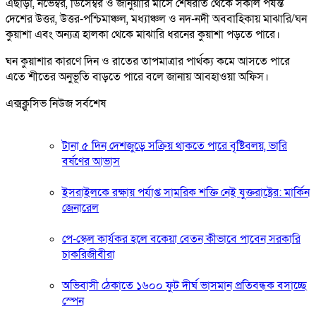
এছাড়া, নভেম্বর, ডিসেম্বর ও জানুয়ারি মাসে শেষরাত থেকে সকাল পর্যন্ত
দেশের উত্তর, উত্তর-পশ্চিমাঞ্চল, মধ্যাঞ্চল ও নদ-নদী অববাহিকায় মাঝারি/ঘন
কুয়াশা এবং অন্যত্র হালকা থেকে মাঝারি ধরনের কুয়াশা পড়তে পারে।
ঘন কুয়াশার কারণে দিন ও রাতের তাপমাত্রার পার্থক্য কমে আসতে পারে
এতে শীতের অনুভূতি বাড়তে পারে বলে জানায় আবহাওয়া অফিস।
এক্সক্লুসিভ নিউজ সর্বশেষ
টানা ৫ দিন দেশজুড়ে সক্রিয় থাকতে পারে বৃষ্টিবলয়, ভারি
বর্ষণের আভাস
ইসরাইলকে রক্ষায় পর্যাপ্ত সামরিক শক্তি নেই যুক্তরাষ্ট্রের: মার্কিন
জেনারেল
পে-স্কেল কার্যকর হলে বকেয়া বেতন কীভাবে পাবেন সরকারি
চাকরিজীবীরা
অভিবাসী ঠেকাতে ১৬০০ ফুট দীর্ঘ ভাসমান প্রতিবন্ধক বসাচ্ছে
স্পেন