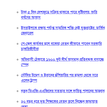
টানা ৫ দিন দেশজুড়ে সক্রিয় থাকতে পারে বৃষ্টিবলয়, ভারি
বর্ষণের আভাস
ইসরাইলকে রক্ষায় পর্যাপ্ত সামরিক শক্তি নেই যুক্তরাষ্ট্রের: মার্কিন
জেনারেল
পে-স্কেল কার্যকর হলে বকেয়া বেতন কীভাবে পাবেন সরকারি
চাকরিজীবীরা
অভিবাসী ঠেকাতে ১৬০০ ফুট দীর্ঘ ভাসমান প্রতিবন্ধক বসাচ্ছে
স্পেন
সৌদির উদ্বেগ ও ইরানের হুঁশিয়ারির পর হামলা থেকে সরে
এলেন ট্রাম্প
নতুন ডিএজি-এএজিদের সততার সঙ্গে দায়িত্ব পালনের আহ্বান
২০ বছর ধরে মৃত শিক্ষকের বেতন তুলে নিচ্ছেন জামায়াত
নেতা