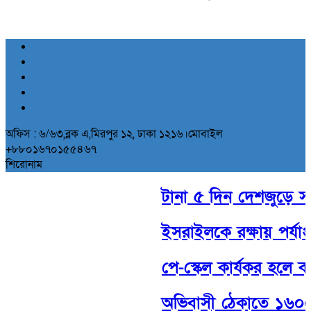
অফিস : ৬/৬৩,ব্লক এ,মিরপুর ১২, ঢাকা ১২১৬।মোবাইল
+৮৮০১৬৭০১৫৫৪৬৭
শিরোনাম
টানা ৫ দিন দেশজুড়ে সক্র
ইসরাইলকে রক্ষায় পর্যাপ্ত 
পে-স্কেল কার্যকর হলে ব
অভিবাসী ঠেকাতে ১৬০০ ফুট