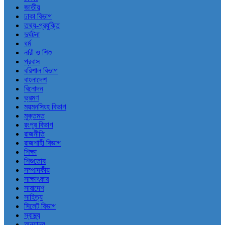
জাতীয়
ঢাকা বিভাগ
তথ্য-প্রযুক্তি
দুর্ঘটনা
ধর্ম
নারী ও শিশু
প্রবাস
বরিশাল বিভাগ
বাংলাদেশ
বিনোদন
ভ্রমণ
ময়মনসিংহ বিভাগ
মুক্তমত
রংপুর বিভাগ
রাজনীতি
রাজশাহী বিভাগ
শিক্ষা
শিশুতোষ
সম্পাদকীয়
সাক্ষাৎকার
সারাদেশ
সাহিত্য
সিলেট বিভাগ
স্বাস্থ্য
অন্যান্য