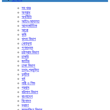
সব খবর
অপরাধ
অর্থনীতি
আইন-আদালত
আন্তর্জাতিক
আরো
কৃষি
খুলনা বিভাগ
খেলাধুলা
গণমাধ্যম
চট্টগ্রাম বিভাগ
চাকরি
জাতীয়
ঢাকা বিভাগ
তথ্য-প্রযুক্তি
দুর্ঘটনা
ধর্ম
নারী ও শিশু
প্রবাস
বরিশাল বিভাগ
বাংলাদেশ
বিনোদন
ভ্রমণ
ময়মনসিংহ বিভাগ