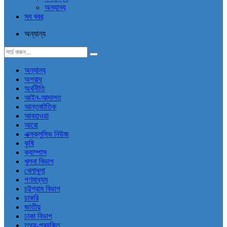
অন্যান্য
সব খবর
অন্যান্য
অন্যান্য
অপরাধ
অর্থনীতি
আইন-আদালত
আন্তর্জাতিক
আবহাওয়া
আরো
এক্সক্লুসিভ নিউজ
কৃষি
ক্যাম্পাস
খুলনা বিভাগ
খেলাধুলা
গণমাধ্যম
চট্টগ্রাম বিভাগ
চাকরি
জাতীয়
ঢাকা বিভাগ
তথ্য-প্রযুক্তি