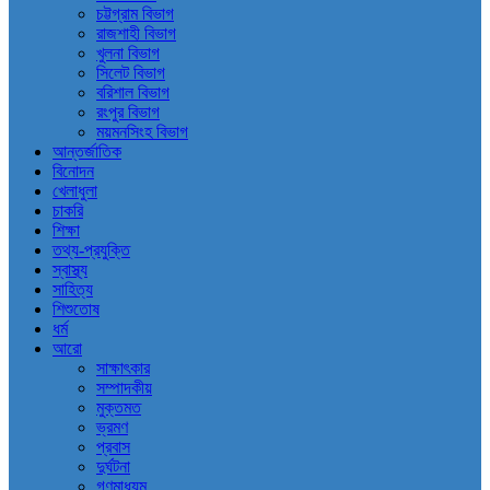
চট্টগ্রাম বিভাগ
রাজশাহী বিভাগ
খুলনা বিভাগ
সিলেট বিভাগ
বরিশাল বিভাগ
রংপুর বিভাগ
ময়মনসিংহ বিভাগ
আন্তর্জাতিক
বিনোদন
খেলাধুলা
চাকরি
শিক্ষা
তথ্য-প্রযুক্তি
স্বাস্থ্য
সাহিত্য
শিশুতোষ
ধর্ম
আরো
সাক্ষাৎকার
সম্পাদকীয়
মুক্তমত
ভ্রমণ
প্রবাস
দুর্ঘটনা
গণমাধ্যম