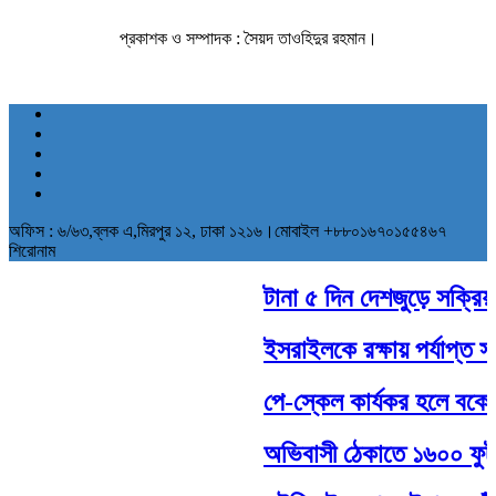
প্রকাশক ও সম্পাদক : সৈয়দ তাওহিদুর রহমান।
অফিস : ৬/৬৩,ব্লক এ,মিরপুর ১২, ঢাকা ১২১৬।মোবাইল +৮৮০১৬৭০১৫৫৪৬৭
শিরোনাম
টানা ৫ দিন দেশজুড়ে সক্রিয় থা
ইসরাইলকে রক্ষায় পর্যাপ্ত সাম
পে-স্কেল কার্যকর হলে বকেয়া
অভিবাসী ঠেকাতে ১৬০০ ফুট দীর