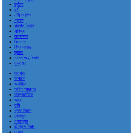
দুর্ঘটনা
ধর্ম
নারী ও শিশু
প্রবাস
বরিশাল বিভাগ
বাণিজ্য
বাংলাদেশ
বিনোদন
বিশ্ব সংবাদ
ভ্রমণ
ময়মনসিংহ বিভাগ
মুক্তমত
সব খবর
অপরাধ
অর্থনীতি
আইন-আদালত
আন্তর্জাতিক
আরো
কৃষি
খুলনা বিভাগ
খেলাধুলা
গণমাধ্যম
চট্টগ্রাম বিভাগ
চাকরি