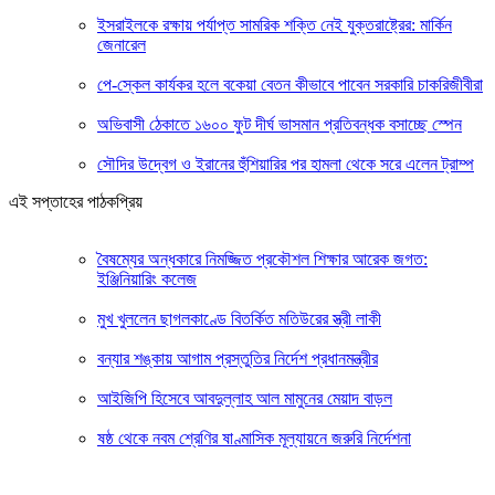
ইসরাইলকে রক্ষায় পর্যাপ্ত সামরিক শক্তি নেই যুক্তরাষ্ট্রের: মার্কিন
জেনারেল
পে-স্কেল কার্যকর হলে বকেয়া বেতন কীভাবে পাবেন সরকারি চাকরিজীবীরা
অভিবাসী ঠেকাতে ১৬০০ ফুট দীর্ঘ ভাসমান প্রতিবন্ধক বসাচ্ছে স্পেন
সৌদির উদ্বেগ ও ইরানের হুঁশিয়ারির পর হামলা থেকে সরে এলেন ট্রাম্প
এই সপ্তাহের পাঠকপ্রিয়
বৈষম্যের অন্ধকারে নিমজ্জিত প্রকৌশল শিক্ষার আরেক জগত:
ইঞ্জিনিয়ারিং কলেজ
মুখ খুললেন ছাগলকাণ্ডে বিতর্কিত মতিউরের স্ত্রী লাকী
বন্যার শঙ্কায় আগাম প্রস্তুতির নির্দেশ প্রধানমন্ত্রীর
আইজিপি হিসেবে আবদুল্লাহ আল মামুনের মেয়াদ বাড়ল
ষষ্ঠ থেকে নবম শ্রেণির ষাণ্মাসিক মূল্যায়নে জরুরি নির্দেশনা