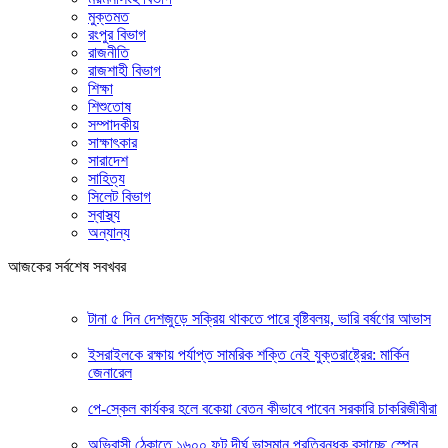
মুক্তমত
রংপুর বিভাগ
রাজনীতি
রাজশাহী বিভাগ
শিক্ষা
শিশুতোষ
সম্পাদকীয়
সাক্ষাৎকার
সারাদেশ
সাহিত্য
সিলেট বিভাগ
স্বাস্থ্য
অন্যান্য
আজকের সর্বশেষ সবখবর
টানা ৫ দিন দেশজুড়ে সক্রিয় থাকতে পারে বৃষ্টিবলয়, ভারি বর্ষণের আভাস
ইসরাইলকে রক্ষায় পর্যাপ্ত সামরিক শক্তি নেই যুক্তরাষ্ট্রের: মার্কিন
জেনারেল
পে-স্কেল কার্যকর হলে বকেয়া বেতন কীভাবে পাবেন সরকারি চাকরিজীবীরা
অভিবাসী ঠেকাতে ১৬০০ ফুট দীর্ঘ ভাসমান প্রতিবন্ধক বসাচ্ছে স্পেন