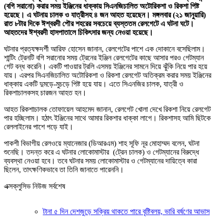
(বগি সরানো) করার সময় ইঞ্জিনের ধাক্কায় সিএনজিচালিত অটোরিকশা ও রিকশা পিষ্ট
হয়েছে। এ ঘটনায় চালক ও যাত্রীসহ ৪ জন আহত হয়েছেন। মঙ্গলবার (২১ জানুয়ারি)
রাত ৮টার দিকে ঈশ্বরদী পৌর শহরের সবচেয়ে ব্যস্ততম রেলগেটে এ ঘটনা ঘটে।
আহতদের ঈশ্বরদী হাসপাতালে চিকিৎসার জন্য নেওয়া হয়েছে।
ঘটনার প্রত্যক্ষদর্শী আরিফ হোসেন জানান, রেলগেটের পাশে এক দোকানে বসেছিলাম।
শান্টিং ট্রেনটি বগি সরানোর সময় ট্রেনের ইঞ্জিন রেলগেটের কাছে আসার পরও গেটম্যান
গেট বন্ধ করেনি। একটি পাওয়ার ট্রলি এসময় ইঞ্জিনের সামনে দিয়ে ঝুঁকি নিয়ে পার হয়ে
যায়। এরপর সিএনজিচালিত অটোরিকশা ও রিকশা রেলগেট অতিক্রম করার সময় ইঞ্জিনের
ধাক্কায় একটি দুমড়ে-মুচড়ে পিষ্ট হয়ে যায়। এতে সিএনজির চালক, যাত্রী ও
রিকশাচালকসহ চারজন আহত হন।
আহত রিকশাচালক তোফায়েল আহমেদ জানান, রেলগেট খোলা দেখে রিকশা নিয়ে রেলগেট
পার হচ্ছিলাম। হঠাৎ ইঞ্জিনের সাথে আমার রিকশার ধাক্কা লাগে। রিকশাসহ আমি ছিটকে
রেললাইনের পাশে পড়ে যাই।
পাকশী বিভাগীয় রেলওয়ে ম্যানেজার (ডিআরএম) শাহ সূফি নূর মোহাম্মদ বলেন, ঘটনা
শুনেছি। তদন্ত করে এ ঘটনার লোকোমাস্টার (ট্রেন চালক) ও গেটম্যানের বিরুদ্ধে
ব্যবস্থা নেওয়া হবে। তবে ঘটনার সময় লোকোমাস্টার ও গেটম্যানের দায়িত্বে কারা
ছিলেন, তাৎক্ষণিকভাবে তা তিনি জানাতে পারেননি।
এক্সক্লুসিভ নিউজ সর্বশেষ
টানা ৫ দিন দেশজুড়ে সক্রিয় থাকতে পারে বৃষ্টিবলয়, ভারি বর্ষণের আভাস