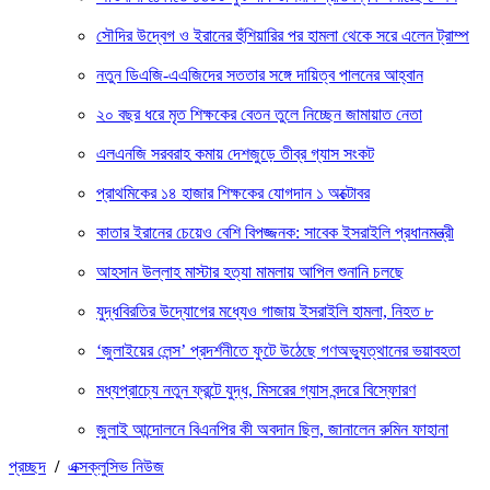
সৌদির উদ্বেগ ও ইরানের হুঁশিয়ারির পর হামলা থেকে সরে এলেন ট্রাম্প
নতুন ডিএজি-এএজিদের সততার সঙ্গে দায়িত্ব পালনের আহ্বান
২০ বছর ধরে মৃত শিক্ষকের বেতন তুলে নিচ্ছেন জামায়াত নেতা
এলএনজি সরবরাহ কমায় দেশজুড়ে তীব্র গ্যাস সংকট
প্রাথমিকের ১৪ হাজার শিক্ষকের যোগদান ১ অক্টোবর
কাতার ইরানের চেয়েও বেশি বিপজ্জনক: সাবেক ইসরাইলি প্রধানমন্ত্রী
আহসান উল্লাহ মাস্টার হত্যা মামলায় আপিল শুনানি চলছে
যুদ্ধবিরতির উদ্যোগের মধ্যেও গাজায় ইসরাইলি হামলা, নিহত ৮
‘জুলাইয়ের লেন্স’ প্রদর্শনীতে ফুটে উঠেছে গণঅভ্যুত্থানের ভয়াবহতা
মধ্যপ্রাচ্যে নতুন ফ্রন্টে যুদ্ধ, মিসরের গ্যাস বন্দরে বিস্ফোরণ
জুলাই আন্দোলনে বিএনপির কী অবদান ছিল, জানালেন রুমিন ফাহানা
প্রচ্ছদ
/
এক্সক্লুসিভ নিউজ