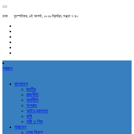
ঢাকা
বৃহস্পতিবার, ৬ই আগস্ট, ২০২৬ খ্রিস্টাব্দ, সন্ধ্যা ৭:৪০
প্রচ্ছদ
বাংলাদেশ
জাতীয়
রাজনীতি
অর্থনীতি
অপরাধ
আইন-আদালত
কৃষি
নারী ও শিশু
সারাদেশ
ঢাকা বিভাগ